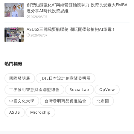
創智動能強化AI與經營雙軸競爭力 投資長受臺大EMBA
邀分享AI時代投資思維
2026/08/07
ASUSx三麗鷗耍酷聯萌 潮玩開學祭搶抱AI筆電！
2026/08/07
熱門標籤
國際發明展
JDIE日本設計創意暨發明展
世界發明智慧財產聯盟總會
SocialLab
OpView
中國文化大學
台灣發明商品促進協會
北市圖
ASUS
Microchip