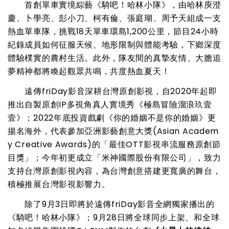
首創單車實境綜藝《騎吧！哈林小隊》，由哈林庾澄
慶、卜學亮、彭小刀、柯有倫、張庭瑚、周予天組成一支
熱血單車隊，挑戰18天單車環島1,200公里，節目24小時
紀錄成員如何征服天候、地形限制與體能考驗，下鄉深度
體驗樸實的農村生活。此外，隊友間的真摯友情、大膽追
夢精神都將喚起觀眾共鳴，共度熱血夏天！
遠傳friDay影音深耕台灣原創影視，自2020年起即
推出自製原創IP多視角真人實境秀《極島冒險溜浪玖壹
壹》；2022年底投資戲劇《你的婚姻不是你的婚姻》更
揚名海外，代表參加亞洲影藝創意大獎(Asian Academ
y Creative Awards)的「最佳OTT影視串流服務原創節
目獎」；今年初更成立「米神國際股份有限公司」，致力
支持台灣原創影視內容，為台灣創意搭建更寬廣的舞台，
積極推展台灣影視影響力。
除了9月3日即將於遠傳friDay影音全網獨家播出的
《騎吧！哈林小隊》；9月28日將全球同步上架、和全球