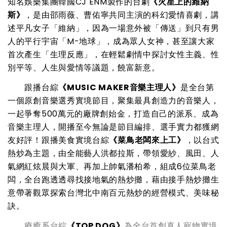
知名娛樂集團韓國CJ ENM製作的台劇
《火星上的維納
斯》
，是由邵雨薇、曹佑寧共同主演的科幻愛情喜劇，講
述平凡女子「維納」，因為一場意外被「傳送」到只有男
人的平行宇宙「M-地球」，成為眾人女神，甚至讓大家
首次產生「生理反應」，在輕鬆劇情中探討女性主義、性
別平等、人生與愛情等議題，饒富新意。
跟播台綜
《MUSIC MAKER音樂主理人》
是全台第
一個原創音樂選秀實境節目，聚集最具創造力的音樂人，
一起爭奪500萬元的廠牌創始金，打造自己的派系、成為
音樂主理人，開播至今無論是節目編排、選手實力都獲網
友好評！跟播美食實境台綜
《菜鳥老闆來上工》
，以台式
熱炒為主題，由全能藝人洪都拉斯，帶領愛紗、風田、人
氣網紅炫晨與大軍、再加上帥氣潘柏希，組成6位菜鳥老
闆，全台跑透透尋找接地氣的熱炒攤，藉由接手熱炒攤生
意帶著觀眾探索台灣北中南百元熱炒的經營模式、美味秘
訣。
療癒系台綜
《
TOP DOG
》
為全台首創真人寵物實境