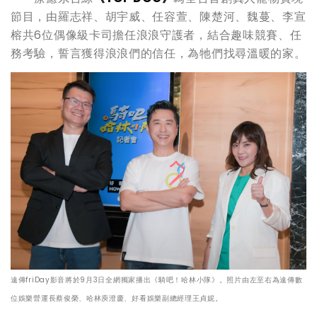
節目，由羅志祥、胡宇威、任容萱、陳楚河、魏蔓、李宣
榕共6位偶像級卡司擔任浪浪守護者，結合趣味競賽、任
務考驗，誓言獲得浪浪們的信任，為牠們找尋溫暖的家。
遠傳friDay影音將於9月3日全網獨家播出《騎吧！哈林小隊》。照片由左至右為遠傳數
位娛樂營運長蔡俊榮、哈林庾澄慶、好看娛樂副總經理王貞妮。