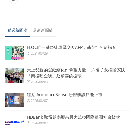
精選新聞稿
最新新聞稿
FLOC唯一基督徒專屬交友APP，基督徒的新福音
2021/03/29
天上父親的愛延續化作希望力量！ 六名子女捐贈家扶
「南投映全號」延續善的循環
2026/08/08
鎧應 AudienceSense 臉部辨識功能上市
2026/08/07
HDBank 取得越南歷來最大規模國際銀團社會貸款
2026/08/07