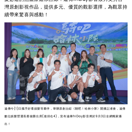
灣原創影視作品，提供多元、優質的觀影選擇，為觀眾持
續帶來驚喜與感動！
遠傳今(1)日攜手好看娛樂等夥伴，舉辦原創台綜《騎吧！哈林小隊》開播記者會，遠傳
數位娛樂營運長蔡俊榮出席(後排右4)，宣布遠傳friDay影音將於9月3日全網獨家播
出！