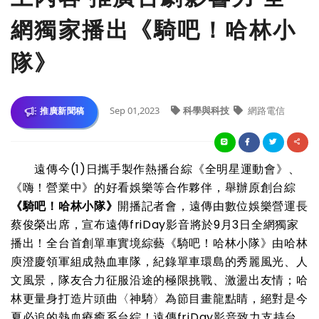
網獨家播出《騎吧！哈林小
隊》
Sep 01,2023
科學與科技
網路電信
推廣新聞稿
遠傳今(1)日攜手製作熱播台綜《全明星運動會》、
《嗨！營業中》的好看娛樂等合作夥伴，舉辦原創台綜
《騎吧！哈林小隊》
開播記者會，遠傳由數位娛樂營運長
蔡俊榮出席，宣布遠傳friDay影音將於9月3日全網獨家
播出！全台首創單車實境綜藝《騎吧！哈林小隊》由哈林
庾澄慶領軍組成熱血車隊，紀錄單車環島的秀麗風光、人
文風景，隊友合力征服沿途的極限挑戰、激盪出友情；哈
林更量身打造⽚頭曲〈神騎〉為節目畫龍點睛，絕對是今
夏必追的熱血療癒系台綜！遠傳friDay影音致力支持台