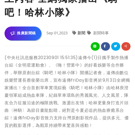
吧！哈林小隊》
Sep 01,2023
新聞
新聞時事
推廣新聞稿
(中央社訊息服務20230901 15:51:35)遠傳今(1)日攜手製作熱播
台綜《全明星運動會》、《嗨！營業中》的好看娛樂等合作夥
伴，舉辦原創台綜《騎吧！哈林小隊》開播記者會，遠傳由數位
娛樂營運長蔡俊榮出席，宣布遠傳friDay影音將於9月3日全網獨
家播出！全台首創單車實境綜藝《騎吧！哈林小隊》由哈林庾澄
慶領軍組成熱血車隊，紀錄單車環島的秀麗風光、人文風景，隊
友合力征服沿途的極限挑戰、激盪出友情；哈林更量身打造⽚頭
曲〈神騎〉為節目畫龍點睛，絕對是今夏必追的熱血療癒系台
綜！遠傳friDay影音致力支持台灣原創影視作品，提供多元、優
質的觀影選擇，為觀眾持續帶來驚喜與感動！