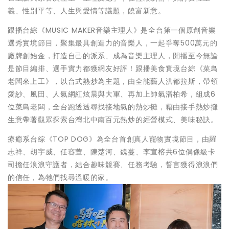
義、性別平等、人生與愛情等議題，饒富新意。
跟播台綜《MUSIC MAKER音樂主理人》是全台第一個原創音樂
選秀實境節目，聚集最具創造力的音樂人，一起爭奪500萬元的
廠牌創始金，打造自己的派系、成為音樂主理人，開播至今無論
是節目編排、選手實力都獲網友好評！跟播美食實境台綜《菜鳥
老闆來上工》，以台式熱炒為主題，由全能藝人洪都拉斯，帶領
愛紗、風田、人氣網紅炫晨與大軍、再加上帥氣潘柏希，組成6
位菜鳥老闆，全台跑透透尋找接地氣的熱炒攤，藉由接手熱炒攤
生意帶著觀眾探索台灣北中南百元熱炒的經營模式、美味秘訣。
療癒系台綜《TOP DOG》為全台首創真人寵物實境節目，由羅
志祥、胡宇威、任容萱、陳楚河、魏蔓、李宣榕共6位偶像級卡
司擔任浪浪守護者，結合趣味競賽、任務考驗，誓言獲得浪浪們
的信任，為牠們找尋溫暖的家。