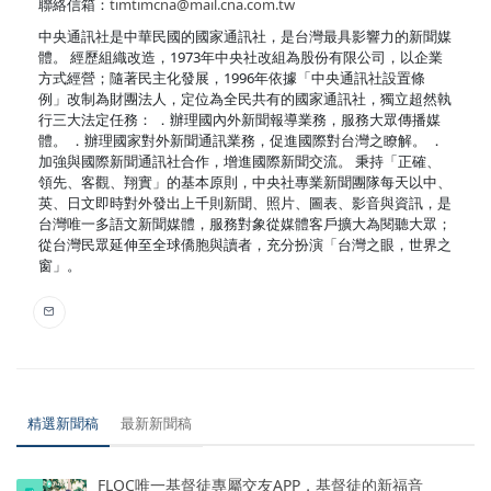
聯絡信箱：
timtimcna@mail.cna.com.tw
中央通訊社是中華民國的國家通訊社，是台灣最具影響力的新聞媒
體。 經歷組織改造，1973年中央社改組為股份有限公司，以企業
方式經營；隨著民主化發展，1996年依據「中央通訊社設置條
例」改制為財團法人，定位為全民共有的國家通訊社，獨立超然執
行三大法定任務： ．辦理國內外新聞報導業務，服務大眾傳播媒
體。 ．辦理國家對外新聞通訊業務，促進國際對台灣之瞭解。 ．
加強與國際新聞通訊社合作，增進國際新聞交流。 秉持「正確、
領先、客觀、翔實」的基本原則，中央社專業新聞團隊每天以中、
英、日文即時對外發出上千則新聞、照片、圖表、影音與資訊，是
台灣唯一多語文新聞媒體，服務對象從媒體客戶擴大為閱聽大眾；
從台灣民眾延伸至全球僑胞與讀者，充分扮演「台灣之眼，世界之
窗」。
精選新聞稿
最新新聞稿
FLOC唯一基督徒專屬交友APP，基督徒的新福音