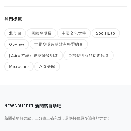
熱門標籤
北市圖
國際發明展
中國文化大學
SocialLab
OpView
世界發明智慧財產聯盟總會
JDIE日本設計創意暨發明展
台灣發明商品促進協會
Microchip
永春分館
NEWSBUFFET 新聞稿自助吧
新聞稿的好去處，三分鐘上稿完成，最快接觸最多讀者的方案！