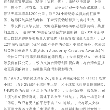
首創單車實境綜藝《騎吧！哈林小隊》，由哈林庾澄慶、卜學
亮、彭小刀、柯有倫、張庭瑚、周予天組成一支熱血單車隊，挑
戰18天單車環島1,200公里，節目24小時紀錄成員如何征服天
候、地形限制與體能考驗，下鄉深度體驗樸實的農村生活。此
外，隊友間的真摯友情、大膽追夢精神都將喚起觀眾共鳴，共度
熱血夏天！ 遠傳friDay影音深耕台灣原創影視，自2020年起即
推出自製原創IP多視角真人實境秀《極島冒險溜浪玖壹壹》；20
22年底投資戲劇《你的婚姻不是你的婚姻》更揚名海外，代表參
加亞洲影藝創意大獎(Asian Academy Creative Awards)的
「最佳OTT影視串流服務原創節目獎」；今年初更成立「米神國
際股份有限公司」，致力支持台灣原創影視內容，為台灣創意搭
建更寬廣的舞台，積極推展台灣影視影響力。
除了9月3日即將於遠傳friDay影音全網獨家播出的《騎吧！哈林
小隊》；9月28日將全球同步上架、和全球知名娛樂集團韓國CJ
ENM製作的台劇《火星上的維納斯》，是由邵雨薇、曹佑寧共同
主演的科幻愛情喜劇，講述平凡女子「維納」，因為一場意外被
「傳送」到只有男人的平行宇宙「M-地球」，成為眾人女神，
甚至讓大家首次產生「生理反應」，在輕鬆劇情中探討女性主