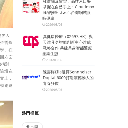
社群觸及會變，品牌入口要
掌握在自己手上：Cloudmax
匯智推出 .tw／.台灣網域限
時優惠
2026/08/06
跑界人
真健康醫療（02697.HK）與
天津具身智能創新中心達成
會張哲煌
戰略合作 共建具身智能醫療
大學、在
產業生態
跑團方面
2026/08/06
機構對
本論壇在
陳嘉樺Ella選擇Sennheiser
Digital 6000打造震撼動人的
事實上，
青春狂歡
次特別邀
2026/08/06
熱門標籤
北市圖