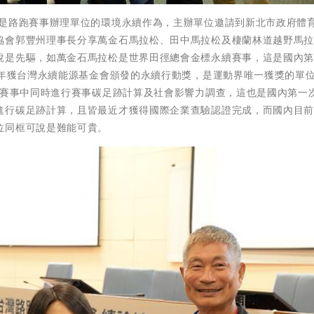
就是路跑賽事辦理單位的環境永續作為，主辦單位邀請到新北市政府體
協會郭豐州理事長分享萬金石馬拉松、田中馬拉松及棲蘭林道越野馬
說是先驅，如萬金石馬拉松是世界田徑總會金標永續賽事，這是國內
1年獲台灣永續能源基金會頒發的永續行動獎，是運動界唯一獲獎的單
年賽事中同時進行賽事碳足跡計算及社會影響力調查，這也是國內第一
進行碳足跡計算，且皆最近才獲得國際企業查驗認證完成，而國內目
位同框可說是難能可貴。