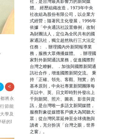
社，是台灣最具影響力的新聞媒
體。 經歷組織改造，1973年中央
社改組為股份有限公司，以企業方
式經營；隨著民主化發展，1996年
依據「中央通訊社設置條例」改制
為財團法人，定位為全民共有的國
家通訊社，獨立超然執行三大法定
任務： ．辦理國內外新聞報導業
流
務，服務大眾傳播媒體。 ．辦理國
家對外新聞通訊業務，促進國際對
台灣之瞭解。 ．加強與國際新聞通
訊社合作，增進國際新聞交流。 秉
持「正確、領先、客觀、翔實」的
基本原則，中央社專業新聞團隊每
天以中、英、日文即時對外發出上
續都將永
千則新聞、照片、圖表、影音與資
訊，是台灣唯一多語文新聞媒體，
力行節能
服務對象從媒體客戶擴大為閱聽大
華大學及
眾；從台灣民眾延伸至全球僑胞與
研的1
讀者，充分扮演「台灣之眼，世界
之窗」。