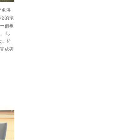
育處洪
拉松的環
第一個獲
位。此
次。雖
前完成碳