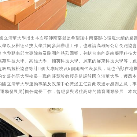
的國立清華大學指出本次移師南部就是希望讓中南部關心環境永續的路
大學以及樹德科技大學共同參與辦理工作，也邀請高雄阿公店長跑協
這也帶動南部大專院校及跑團的熱烈回響，包括台南的嘉南藥理科技
高苑科技大學、高雄大學、輔英科技大學、屏東的屏東科技大學等，
級馬拉松協會等計11個大專院校及5個跑團代表參與，這也凸顯在地
的文藻外語大學校長一職的莊慧玲教授是借調於國立清華大學，獲悉
的國立清華大學運動事業及政策中心黃煜主任對此表達示感謝之意，
為運動發展局)擔任處長工作，曾經參與過往高雄的體育運動發展，本