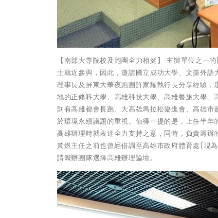
【南部大專院校及跑團全力相挺】 主辦單位之一
士就近參與，因此，邀請國立成功大學、文藻外語
理事長及屏東大華夜跑團許家耀執行長分享經驗，
地的正修科大學、高雄科技大學、高雄餐旅大學、
則有高雄都會長跑、大高雄馬拉松協進會、高雄市超
於環境永續議題的重視。值得一提的是，上任半年
高雄辦理時就表達全力支持之意，同時，負責籌辦
黃煜主任之前也曾經借調至高雄市政府體育處(現
請籌辦團隊選擇高雄辦理論壇。