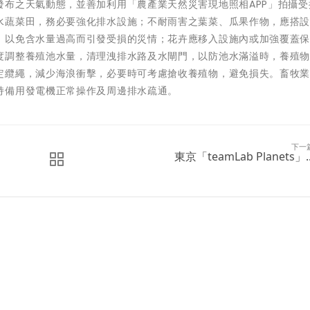
發布之天氣動態，並善加利用「農產業天然災害現地照相APP」拍攝受
水蔬菜田，務必要強化排水設施；不耐雨害之葉菜、瓜果作物，應搭
，以免含水量過高而引發受損的災情；花卉應移入設施內或加強覆蓋
度調整養殖池水量，清理洩排水路及水閘門，以防池水滿溢時，養殖
定纜繩，減少海浪衝擊，必要時可考慮搶收養殖物，避免損失。畜牧
持備用發電機正常操作及周邊排水疏通。
下一
東京「teamLab Planets」..