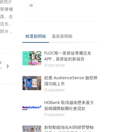
損照片
設塑膠棚
保護。在
物流失。
業部分，
精選新聞稿
最新新聞稿
FLOC唯一基督徒專屬交友
APP，基督徒的新福音
篇
2021/03/29
.
鎧應 AudienceSense 臉部辨
識功能上市
2026/08/07
HDBank 取得越南歷來最大
規模國際銀團社會貸款
2026/08/07
創智動能強化AI與經營雙軸