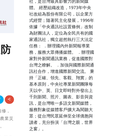
社，是台灣最具影響力的新聞媒
體。 經歷組織改造，1973年中央
社改組為股份有限公司，以企業方
式經營；隨著民主化發展，1996年
依據「中央通訊社設置條例」改制
為財團法人，定位為全民共有的國
家通訊社，獨立超然執行三大法定
強防
任務： ．辦理國內外新聞報導業
務，服務大眾傳播媒體。 ．辦理國
家對外新聞通訊業務，促進國際對
台灣之瞭解。 ．加強與國際新聞通
訊社合作，增進國際新聞交流。 秉
持「正確、領先、客觀、翔實」的
基本原則，中央社專業新聞團隊每
天以中、英、日文即時對外發出上
千則新聞、照片、圖表、影音與資
訊，是台灣唯一多語文新聞媒體，
服務對象從媒體客戶擴大為閱聽大
南修，
眾；從台灣民眾延伸至全球僑胞與
有農業災
讀者，充分扮演「台灣之眼，世界
擔。
之窗」。