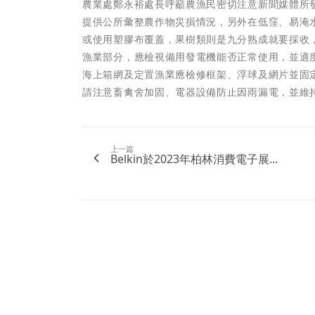
農業處鄭永裕處長呼籲農漁民密切注意新聞媒體所
提供公所彙整農作物災損情況，另外在低窪、易淹
或使用塑膠布覆蓋，果樹類則是九分熟成就要採收
漁業部分，應檢視備用發電機能否正常使用，並適
海上箱網及定置漁業應檢修框架、浮球及網片並固
請注意畜禽舍加固、電器設備防止因雨漏電，並維
上一篇
Belkin於2023年柏林消費電子展...