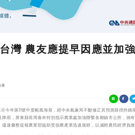
台灣 農友應提早因應並加
時事
中央氣象局表示今年第11號中度颱風海葵，經中央氣象局不斷修正其預測路徑持續
及降雨，屏東縣長周春米特別指示農業處加強聯繫各鄉鎮市公所，倘
，儘速彙整提報農業部協助受損農產業迅速復耕，以減輕農民經濟負