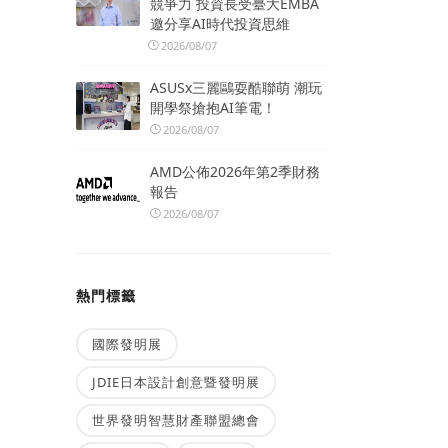
競爭力 投資長受臺大EMBA
邀分享AI時代投資思維
2026/08/07
ASUSx三麗鷗耍酷聯萌 潮玩
開學祭搶抱AI筆電！
2026/08/07
AMD公佈2026年第2季財務
報告
2026/08/07
熱門標籤
國際發明展
JDIE日本設計創意暨發明展
世界發明智慧財產聯盟總會