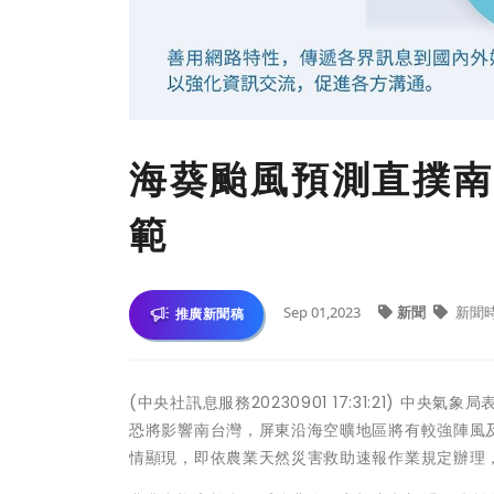
海葵颱風預測直撲南
範
Sep 01,2023
新聞
新聞
推廣新聞稿
(中央社訊息服務20230901 17:31:21) 
恐將影響南台灣，屏東沿海空曠地區將有較強陣風
情顯現，即依農業天然災害救助速報作業規定辦理