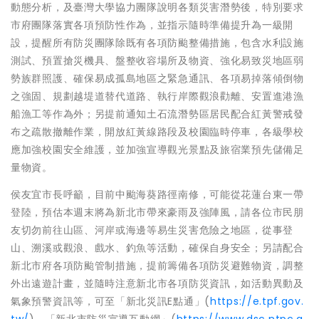
動態分析，及臺灣大學協力團隊說明各類災害潛勢後，特別要求
市府團隊落實各項預防性作為，並指示隨時準備提升為一級開
設，提醒所有防災團隊除既有各項防颱整備措施，包含水利設施
測試、預置搶災機具、盤整收容場所及物資、強化易致災地區弱
勢族群照護、確保易成孤島地區之緊急通訊、各項易掉落傾倒物
之強固、規劃越堤道替代道路、執行岸際觀浪勸離、安置進港漁
船漁工等作為外；另提前通知土石流潛勢區居民配合紅黃警戒發
布之疏散撤離作業，開放紅黃線路段及校園臨時停車，各級學校
應加強校園安全維護，並加強宣導觀光景點及旅宿業預先儲備足
量物資。
侯友宜市長呼籲，目前中颱海葵路徑南修，可能從花蓮台東一帶
登陸，預估本週末將為新北市帶來豪雨及強陣風，請各位市民朋
友切勿前往山區、河岸或海邊等易生災害危險之地區，從事登
山、溯溪或觀浪、戲水、釣魚等活動，確保自身安全；另請配合
新北市府各項防颱管制措施，提前籌備各項防災避難物資，調整
外出遠遊計畫，並隨時注意新北市各項防災資訊，如活動異動及
氣象預警資訊等，可至「新北災訊E點通」(
https://e.tpf.gov.
tw/
)、「新北市防災宣導互動網」(
https://www.dsc.ntpc.g