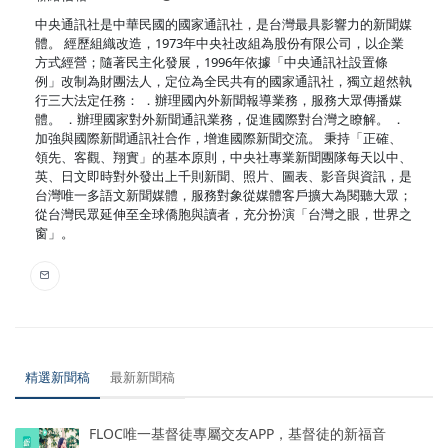
中央通訊社是中華民國的國家通訊社，是台灣最具影響力的新聞媒
體。 經歷組織改造，1973年中央社改組為股份有限公司，以企業
方式經營；隨著民主化發展，1996年依據「中央通訊社設置條
例」改制為財團法人，定位為全民共有的國家通訊社，獨立超然執
行三大法定任務： ．辦理國內外新聞報導業務，服務大眾傳播媒
體。 ．辦理國家對外新聞通訊業務，促進國際對台灣之瞭解。 ．
加強與國際新聞通訊社合作，增進國際新聞交流。 秉持「正確、
領先、客觀、翔實」的基本原則，中央社專業新聞團隊每天以中、
英、日文即時對外發出上千則新聞、照片、圖表、影音與資訊，是
台灣唯一多語文新聞媒體，服務對象從媒體客戶擴大為閱聽大眾；
從台灣民眾延伸至全球僑胞與讀者，充分扮演「台灣之眼，世界之
窗」。
精選新聞稿
最新新聞稿
FLOC唯一基督徒專屬交友APP，基督徒的新福音