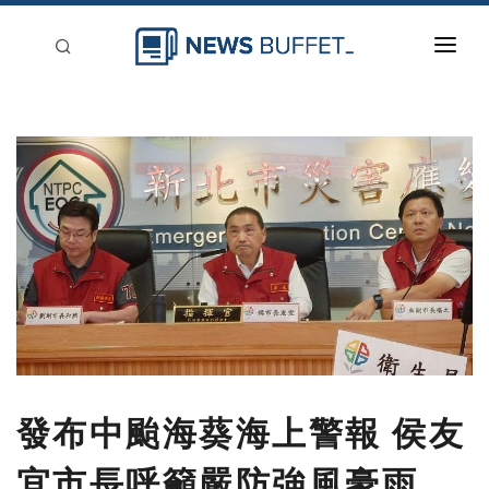
回到首頁
新聞稿分類
登入
刊登
發布中颱海葵海上警報 侯友
宜市長呼籲嚴防強風豪雨