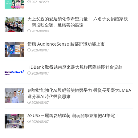
2021/03/29
天上父親的愛延續化作希望力量！ 六名子女捐贈家扶
「南投映全號」延續善的循環
2026/08/08
鎧應 AudienceSense 臉部辨識功能上市
2026/08/07
HDBank 取得越南歷來最大規模國際銀團社會貸款
2026/08/07
創智動能強化AI與經營雙軸競爭力 投資長受臺大EMBA
邀分享AI時代投資思維
2026/08/07
ASUSx三麗鷗耍酷聯萌 潮玩開學祭搶抱AI筆電！
2026/08/07