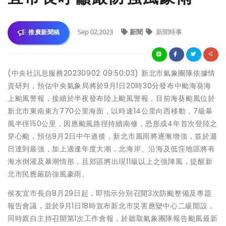
Sep 02,2023
新聞
新聞時事
推廣新聞稿
(中央社訊息服務20230902 09:50:03) 新北市氣象團隊依據情
資研判，預估中央氣象局將於9月1日20時30分發布中颱海葵海
上颱風警報，接續於半夜發布陸上颱風警報，目前海葵颱風位於
新北市東南東方770公里海面，以時速14公里向西移動，7級暴
風半徑150公里，因應颱風路徑持續南修，恐形成4年首次登陸之
穿心颱，預估9月2日中午過後，新北市風雨將逐漸增強，並於週
日達到最強，加上適逢年度大潮，北海岸、沿海及低窪地區將有
海水倒灌及暴潮情形，且郊區將出現11級以上之強陣風，提醒新
北市民應嚴防強風豪雨。
侯友宜市長自8月29日起，即指示分別召開3次防颱整備及專題
報告會議，並於9月1日18時宣布新北市災害應變中心二級開設，
同時親自主持召開第1次工作會報，於聽取氣象團隊報告颱風最新