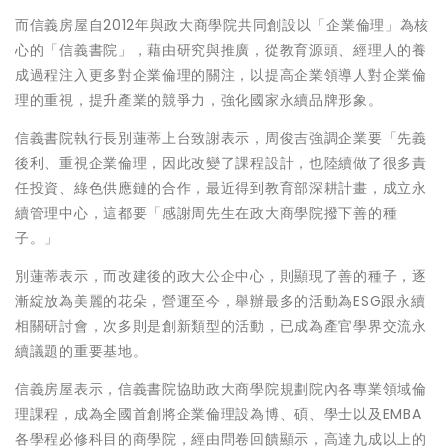
而信義房屋自2012年與政大商學院共同創設以「企業倫理」為核
心的「信義書院」，藉由研究與推廣，從教育源頭、經理人的養
成過程注入更多對企業倫理的關注，以提高企業領導人對企業倫
理的重視，提升產業的競爭力，強化國家永續品牌形象。
信義書院執行長別蓮蒂上台致謝表示，周俊吉強調企業要「先義
後利、重視企業倫理，因此改變了課程設計，也陸續做了很多責
任投資、綠色供應鏈的合作，最近得到教育部深耕計畫，成立永
續管理中心，這都要「感謝周先生在政大商學院撥下善的種
子。」
別蓮蒂表示，而改建後的政大公企中心，則顯現了善的種子，逐
漸綻放為美麗的花朵，營運至今，舉辦最多的活動為ESG跟永續
相關研討會，次多則是創新類型的活動，已成為產官學界交流永
續議題的重要基地。
信義房屋表示，信義書院協助政大商學院規劃院內各專業領域倫
理課程，成為全國首創將企業倫理設為博、碩、學士以及EMBA
各學程必修科目的商學院，經由問卷回饋顯示，高達九成以上的