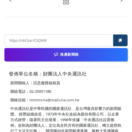
推廣新聞稿
發佈單位名稱：財團法人中央通訊社
新聞聯絡人：訊息服務核稿員
聯絡電話：02-25051180
聯絡信箱：
timtimcna@mail.cna.com.tw
中央通訊社是中華民國的國家通訊社，是台灣最具影響力的新聞媒
體。 經歷組織改造，1973年中央社改組為股份有限公司，以企業
方式經營；隨著民主化發展，1996年依據「中央通訊社設置條
例」改制為財團法人，定位為全民共有的國家通訊社，獨立超然執
行三大法定任務： ．辦理國內外新聞報導業務，服務大眾傳播媒