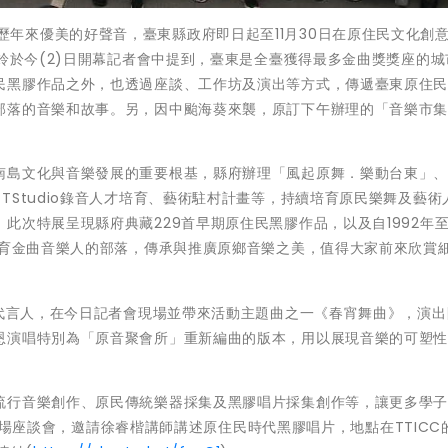
為推廣原鄉歷年來優美的好聲音，臺東縣政府即日起至11月30日在原住民文化創
慶鈴於今(2)日開幕記者會中提到，臺東是全臺獲得最多金曲獎獎座的城
民黑膠作品之外，也透過座談、工作坊及演出等方式，傳遞臺東原住
部落的音樂和故事。另，因中颱海葵來襲，原訂下午辦理的「音樂市
南島文化與音樂發展的重要根基，縣府辦理「風起原舞．樂動台東」
TStudio錄音人才培育、藝術駐村計畫等，持續培育原民樂舞及藝術
此次特展呈現縣府典藏229首早期原住民黑膠作品，以及自1992年
孕育金曲音樂人的部落，傳承與推廣原鄉音樂之美，值得大家前來欣賞
展代言人，在今日記者會現場並帶來活動主題曲之一《春宵舞曲》，演
恩演唱特別為「原音聚會所」重新編曲的版本，用以展現音樂的可塑
流行音樂創作、原民傳統樂器採集及黑膠唱片採集創作等，讓更多學
還有一場座談會，邀請徐睿楷講師講述原住民時代黑膠唱片，地點在TTICC的