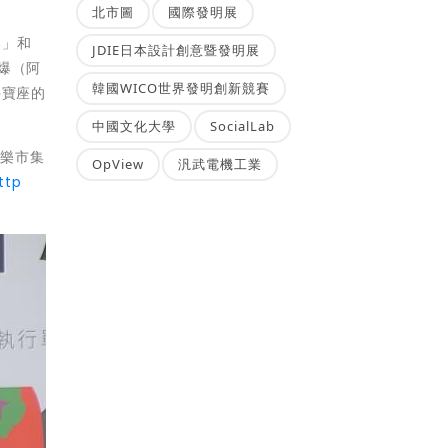
北市圖
國際發明展
落」和
JDIE日本設計創意暨發明展
爆（阿
韓國WICO世界發明創新競賽
手寶座的
中國文化大學
SocialLab
音樂市集
OpView
汎武電機工業
ttp