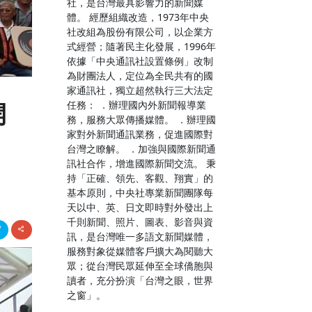
社，是台灣最具影響力的新聞媒
體。 經歷組織改造，1973年中央
社改組為股份有限公司，以企業方
式經營；隨著民主化發展，1996年
依據「中央通訊社設置條例」改制
為財團法人，定位為全民共有的國
家通訊社，獨立超然執行三大法定
任務： ．辦理國內外新聞報導業
開
務，服務大眾傳播媒體。 ．辦理國
家對外新聞通訊業務，促進國際對
台灣之瞭解。 ．加強與國際新聞通
訊社合作，增進國際新聞交流。 秉
持「正確、領先、客觀、翔實」的
基本原則，中央社專業新聞團隊每
天以中、英、日文即時對外發出上
千則新聞、照片、圖表、影音與資
訊，是台灣唯一多語文新聞媒體，
服務對象從媒體客戶擴大為閱聽大
眾；從台灣民眾延伸至全球僑胞與
讀者，充分扮演「台灣之眼，世界
之窗」。