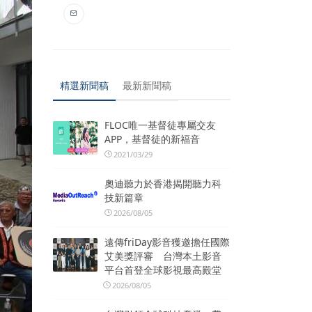
精選新聞稿
最新新聞稿
FLOC唯一基督徒專屬交友
APP，基督徒的新福音
2021/03/29
奧迪聽力於香港揭開聽力科
技新篇章
2026/08/05
遠傳friDay影音獲邀擔任國際
艾美獎評審 台灣本土影音
平台首登全球影視最高殿堂
2026/08/05