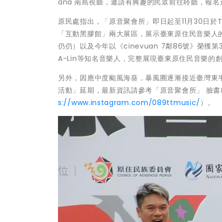
ana'南島視聽，邀請有興趣的民眾前往聆聽，報名
原民處指出，「原音聚會所」即日起至11月30日於TT
「互動黑膠館」兩大展區，展示臺東原住民音樂人的
仍仍）以及今年以《cinevuan 7鄰86號》榮
A-Lin等知名音樂人，完整展現臺東原住民音樂的
另外，因應中度颱風海葵，暴風圈逐漸接近臺灣東
活動」延期，最新資訊請參考「原音聚會所」 臉書
s://www.instagram.com/089ttmusic/
）。