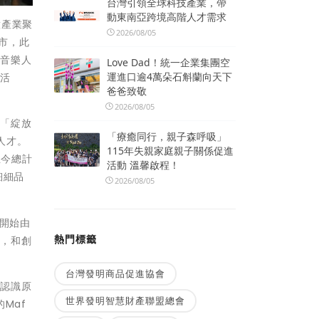
台灣引領全球科技產業，帶
動東南亞跨境高階人才需求
意產業聚
2026/08/05
市，此
民音樂人
Love Dad！統一企業集團空
運進口逾4萬朵石斛蘭向天下
集活
爸爸致敬
2026/08/05
、「綻放
「療癒同行，親子森呼吸」
人才。
115年失親家庭親子關係促進
至今總計
活動 溫馨啟程！
細細品
2026/08/05
出開始由
熱門標籤
性，和創
台灣發明商品促進協會
子認識原
世界發明智慧財產聯盟總會
Maf