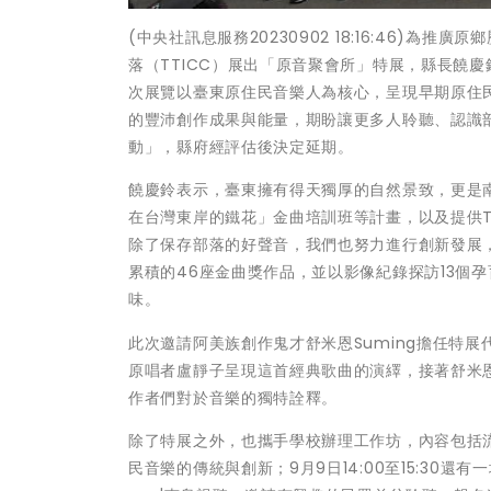
(中央社訊息服務20230902 18:16:46)
落（TTICC）展出「原音聚會所」特展，縣長饒
次展覽以臺東原住民音樂人為核心，呈現早期原住
的豐沛創作成果與能量，期盼讓更多人聆聽、認識
動」，縣府經評估後決定延期。
饒慶鈴表示，臺東擁有得天獨厚的自然景致，更是
在台灣東岸的鐵花」金曲培訓班等計畫，以及提供T
除了保存部落的好聲音，我們也努力進行創新發展，
累積的46座金曲獎作品，並以影像紀錄探訪13個
味。
此次邀請阿美族創作鬼才舒米恩Suming擔任特
原唱者盧靜子呈現這首經典歌曲的演繹，接著舒米
作者們對於音樂的獨特詮釋。
除了特展之外，也攜手學校辦理工作坊，內容包括
民音樂的傳統與創新；9月9日14:00至15:30