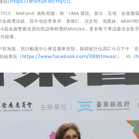
連結(
https://shorturl.at/fnyC1
)。
ICC「Mafana' 南島視聽」和「LIMA 展區」展出，呈現「金曲聚
金曲獎佳績，其中包括李泰祥、袁惟仁、沈文程、張惠妹、ABAO阿
獲第34屆金曲獎最佳原住民語專輯獎的Matzka，更有奪下華語最佳女歌
創作能量。
半部海面，預計颱風中心將從臺東登陸，縣府經評估原訂今日下午「
粉絲專頁（
https://www.facebook.com/089ttmusic
）、IG（
h