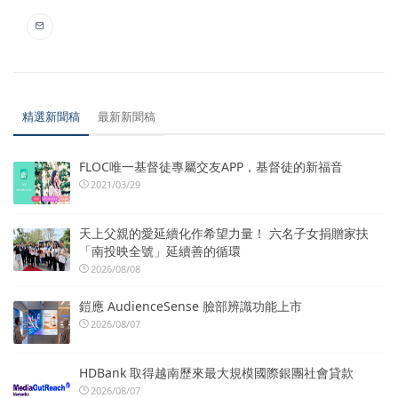
精選新聞稿
最新新聞稿
FLOC唯一基督徒專屬交友APP，基督徒的新福音
2021/03/29
天上父親的愛延續化作希望力量！ 六名子女捐贈家扶
「南投映全號」延續善的循環
2026/08/08
鎧應 AudienceSense 臉部辨識功能上市
2026/08/07
HDBank 取得越南歷來最大規模國際銀團社會貸款
2026/08/07