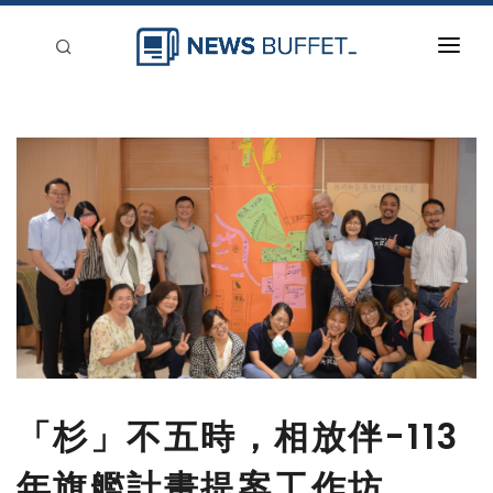
回到首頁
新聞稿分類
登入
刊登
「杉」不五時，相放伴-113
年旗艦計畫提案工作坊