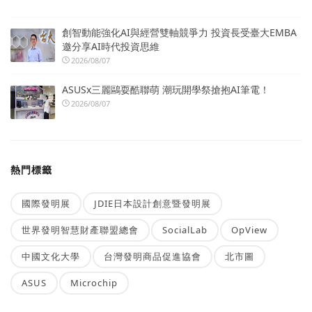
創智動能強化AI與經營雙軸競爭力 投資長受臺大EMBA
邀分享AI時代投資思維
2026/08/07
ASUSx三麗鷗耍酷聯萌 潮玩開學祭搶抱AI筆電！
2026/08/07
熱門標籤
國際發明展
JDIE日本設計創意暨發明展
世界發明智慧財產聯盟總會
SocialLab
OpView
中國文化大學
台灣發明商品促進協會
北市圖
ASUS
Microchip