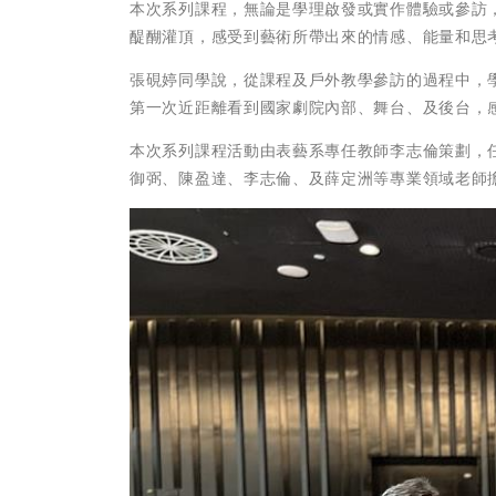
本次系列課程，無論是學理啟發或實作體驗或參訪
醍醐灌頂，感受到藝術所帶出來的情感、能量和思
張硯婷同學說，從課程及戶外教學參訪的過程中，
第一次近距離看到國家劇院內部、舞台、及後台，
本次系列課程活動由表藝系專任教師李志倫策劃，
御弼、陳盈達、李志倫、及薛定洲等專業領域老師