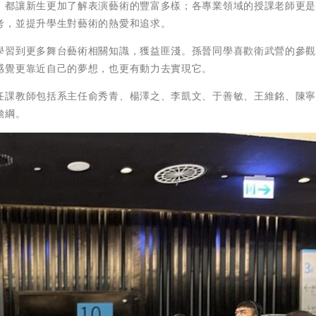
，都讓新生更加了解表演藝術的豐富多樣；各專業領域的授課老師更
考，並提升學生對藝術的熱愛和追求。
學習到更多舞台藝術相關知識，獲益匪淺。孫晉同學喜歡衛武營的參
感覺更靠近自己的夢想，也更有動力去實現它。
任課教師包括系主任俞秀青、楊澤之、李凱文、于善敏、王維銘、陳
擔綱。