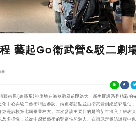
程 藝起Go衛武營&駁二劇
時事
樹德科大表演藝術系(表藝系)神準地在海葵颱風前即為大一新生開設系列精彩的
文化中心與駁二藝術特區參訪。兩處參訪點並由衛武營副總監郭遠仙
軒亦是該校第七屆畢業校友。本次參訪主要目的是讓新生深入了解表
式及多樣性，並從中感受藝術的豐富性和魅力。在衛武營參訪過程中