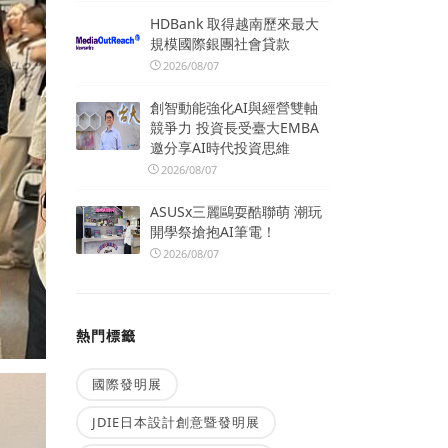
HDBank 取得越南歷來最大
規模國際銀團社會貸款
2026/08/07
創智動能強化AI與經營雙軸
競爭力 投資長受臺大EMBA
邀分享AI時代投資思維
2026/08/07
ASUSx三麗鷗耍酷聯萌 潮玩
開學祭搶抱AI筆電！
2026/08/07
熱門標籤
國際發明展
JDIE日本設計創意暨發明展