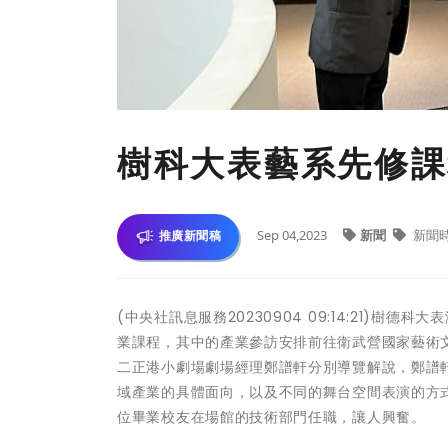
樹科大表藝系先修課
Sep 04,2023
新聞
新聞
推廣新聞稿
(中央社訊息服務20230904 09:14:21)
業課程，其中的產業參訪安排前往衛武營國家藝術
二正港小劇場劇場經理鄭譜軒分別導覽解說，鄭譜
域產業的具體面向，以及不同的舞台空間表演的方
位畢業校友在場館的技術部門任職，讓人興奮。