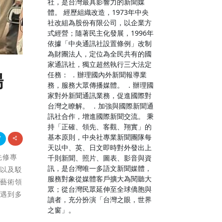
社，是台灣最具影響力的新聞媒
體。 經歷組織改造，1973年中央
社改組為股份有限公司，以企業方
式經營；隨著民主化發展，1996年
依據「中央通訊社設置條例」改制
為財團法人，定位為全民共有的國
家通訊社，獨立超然執行三大法定
任務： ．辦理國內外新聞報導業
場
務，服務大眾傳播媒體。 ．辦理國
家對外新聞通訊業務，促進國際對
台灣之瞭解。 ．加強與國際新聞通
訊社合作，增進國際新聞交流。 秉
持「正確、領先、客觀、翔實」的
基本原則，中央社專業新聞團隊每
天以中、英、日文即時對外發出上
先修專
千則新聞、照片、圖表、影音與資
訊，是台灣唯一多語文新聞媒體，
，以及駁
服務對象從媒體客戶擴大為閱聽大
演藝術領
眾；從台灣民眾延伸至全球僑胞與
也遇到多
讀者，充分扮演「台灣之眼，世界
之窗」。