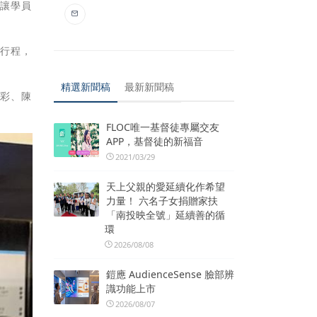
是讓學員
觀行程，
精選新聞稿
最新新聞稿
寧彩、陳
FLOC唯一基督徒專屬交友
APP，基督徒的新福音
2021/03/29
天上父親的愛延續化作希望
力量！ 六名子女捐贈家扶
「南投映全號」延續善的循
環
2026/08/08
鎧應 AudienceSense 臉部辨
識功能上市
2026/08/07