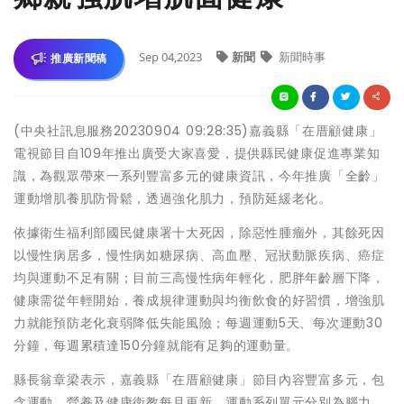
Sep 04,2023
新聞
新聞時事
推廣新聞稿
(中央社訊息服務20230904 09:28:35)嘉義縣「在厝顧健康」
電視節目自109年推出廣受大家喜愛，提供縣民健康促進專業知
識，為觀眾帶來一系列豐富多元的健康資訊，今年推廣「全齡」
運動增肌養肌防骨鬆，透過強化肌力，預防延緩老化。
依據衛生福利部國民健康署十大死因，除惡性腫瘤外，其餘死因
以慢性病居多，慢性病如糖尿病、高血壓、冠狀動脈疾病、癌症
均與運動不足有關；目前三高慢性病年輕化，肥胖年齡層下降，
健康需從年輕開始，養成規律運動與均衡飲食的好習慣，增強肌
力就能預防老化衰弱降低失能風險；每週運動5天、每次運動30
分鐘，每週累積達150分鐘就能有足夠的運動量。
縣長翁章梁表示，嘉義縣「在厝顧健康」節目內容豐富多元，包
含運動、營養及健康衛教每月更新，運動系列單元分別為腦力