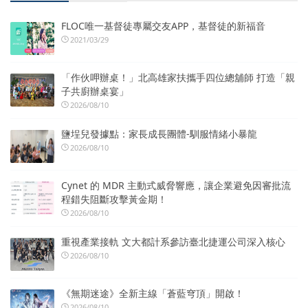
FLOC唯一基督徒專屬交友APP，基督徒的新福音
2021/03/29
「作伙呷辦桌！」北高雄家扶攜手四位總舖師 打造「親
子共廚辦桌宴」
2026/08/10
鹽埕兒發據點：家長成長團體-馴服情緒小暴龍
2026/08/10
Cynet 的 MDR 主動式威脅響應，讓企業避免因審批流
程錯失阻斷攻擊黃金期！
2026/08/10
重視產業接軌 文大都計系參訪臺北捷運公司深入核心
2026/08/10
《無期迷途》全新主線「蒼藍穹頂」開啟！
2026/08/10