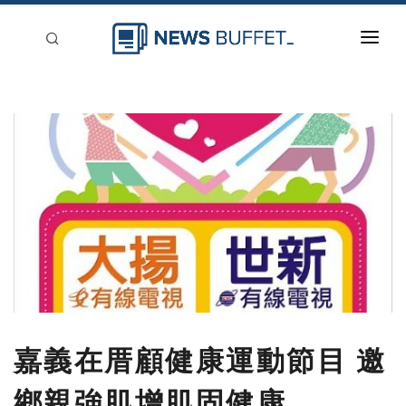
回到首頁
新聞稿分類
登入
刊登
嘉義在厝顧健康運動節目 邀
鄉親強肌增肌固健康