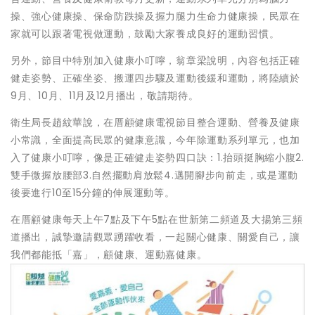
操、強心健康操、保命防跌操及握力腿力生命力健康操，民眾在
家就可以跟著電視做運動，鼓勵大家養成良好的運動習慣。
另外，節目中特別加入健康小叮嚀，翁章梁說明，內容包括正確
健走姿勢、正確坐姿、搬運四步驟及運動後緩和運動，將陸續於
9月、10月、11月及12月播出，敬請期待。
衛生局長趙紋華說，在厝顧健康電視節目整合運動、營養及健康
小常識，全面提高民眾的健康意識，今年除運動系列單元，也加
入了健康小叮嚀，像是正確健走姿勢四口訣：1.抬頭挺胸縮小腹2.
雙手微握放腰部3.自然擺動肩放鬆4.邁開腳步向前走，或是運動
後要進行10至15分鐘的伸展運動等。
在厝顧健康每天上午7點及下午5點在世新第二頻道及大揚第三頻
道播出，誠摯邀請觀眾踴躍收看，一起關心健康、關愛自己，讓
我們都能抵「嘉」，顧健康、運動嘉健康。