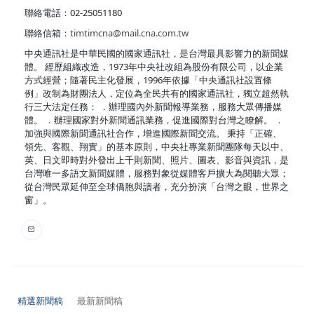
聯絡電話：02-25051180
聯絡信箱：
timtimcna@mail.cna.com.tw
中央通訊社是中華民國的國家通訊社，是台灣最具影響力的新聞媒
體。 經歷組織改造，1973年中央社改組為股份有限公司，以企業
方式經營；隨著民主化發展，1996年依據「中央通訊社設置條
例」改制為財團法人，定位為全民共有的國家通訊社，獨立超然執
行三大法定任務： ．辦理國內外新聞報導業務，服務大眾傳播媒
體。 ．辦理國家對外新聞通訊業務，促進國際對台灣之瞭解。 ．
加強與國際新聞通訊社合作，增進國際新聞交流。 秉持「正確、
領先、客觀、翔實」的基本原則，中央社專業新聞團隊每天以中、
英、日文即時對外發出上千則新聞、照片、圖表、影音與資訊，是
台灣唯一多語文新聞媒體，服務對象從媒體客戶擴大為閱聽大眾；
從台灣民眾延伸至全球僑胞與讀者，充分扮演「台灣之眼，世界之
窗」。
精選新聞稿
最新新聞稿