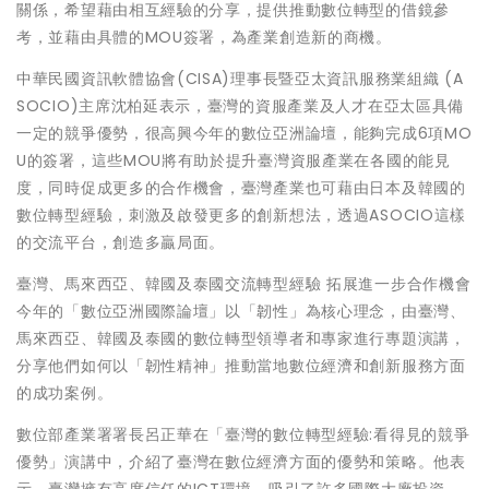
關係，希望藉由相互經驗的分享，提供推動數位轉型的借鏡參
考，並藉由具體的MOU簽署，為產業創造新的商機。
中華民國資訊軟體協會(CISA)理事長暨亞太資訊服務業組織 (A
SOCIO)主席沈柏延表示，臺灣的資服產業及人才在亞太區具備
一定的競爭優勢，很高興今年的數位亞洲論壇，能夠完成6項MO
U的簽署，這些MOU將有助於提升臺灣資服產業在各國的能見
度，同時促成更多的合作機會，臺灣產業也可藉由日本及韓國的
數位轉型經驗，刺激及啟發更多的創新想法，透過ASOCIO這樣
的交流平台，創造多贏局面。
臺灣、馬來西亞、韓國及泰國交流轉型經驗 拓展進一步合作機會
今年的「數位亞洲國際論壇」以「韌性」為核心理念，由臺灣、
馬來西亞、韓國及泰國的數位轉型領導者和專家進行專題演講，
分享他們如何以「韌性精神」推動當地數位經濟和創新服務方面
的成功案例。
數位部產業署署長呂正華在「臺灣的數位轉型經驗:看得見的競爭
優勢」演講中，介紹了臺灣在數位經濟方面的優勢和策略。他表