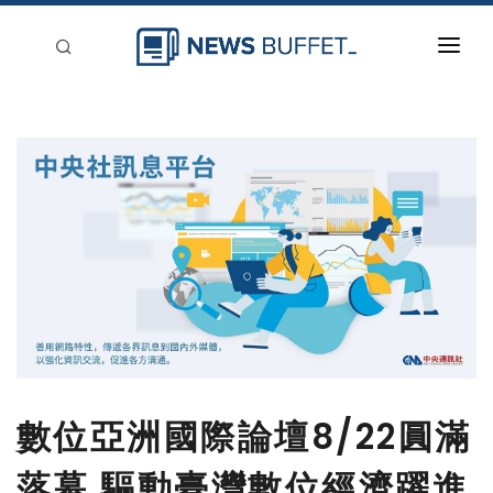
回到首頁
新聞稿分類
登入
刊登
數位亞洲國際論壇8/22圓滿
落幕 驅動臺灣數位經濟躍進