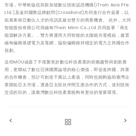
市場，中華軟協也與新加坡數位技術認證機構(iTrain Asia Pte.
Ltd.)及遠邦國際品牌顧問(CrossBond)共同進行合作簽署，以
拓展東南亞數位人才的培訓及媒合雙方的商業機會。 此外，大同
智能股份有限公司與緬甸Thein Minn Co.,Ltd 共同簽署「再生
能源解決方案」，雙方將運用大同智能的太陽能光電模組，建置
緬甸偏鄉基礎電力及電網，協助偏鄉維持穩定的電力之跨國合作
規劃。
這些MOU涵蓋了不僅聚焦於數位科技產業的前瞻趨勢與創新應
用，更聯結了數位亞洲國際論壇的核心價值，即促進跨國、跨業
的合作機會，預計可創造千萬以上產值，同時也能夠協助臺灣企
業開拓亞太市場，透過亞太區伙伴間互惠合作的方式，達到技術
交流的目的，讓臺灣數位科技產業能夠有更佳的發展環境。