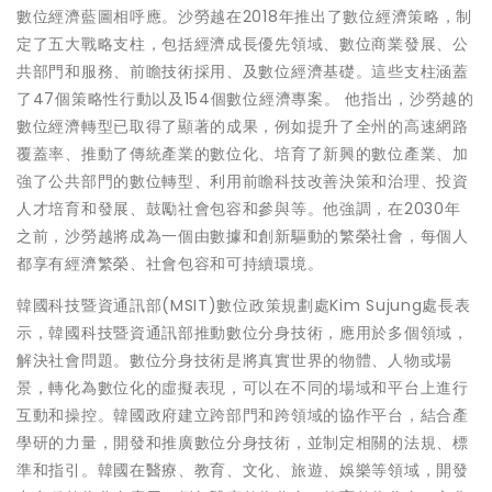
數位經濟藍圖相呼應。沙勞越在2018年推出了數位經濟策略，制
定了五大戰略支柱，包括經濟成長優先領域、數位商業發展、公
共部門和服務、前瞻技術採用、及數位經濟基礎。這些支柱涵蓋
了47個策略性行動以及154個數位經濟專案。 他指出，沙勞越的
數位經濟轉型已取得了顯著的成果，例如提升了全州的高速網路
覆蓋率、推動了傳統產業的數位化、培育了新興的數位產業、加
強了公共部門的數位轉型、利用前瞻科技改善決策和治理、投資
人才培育和發展、鼓勵社會包容和參與等。他強調，在2030年
之前，沙勞越將成為一個由數據和創新驅動的繁榮社會，每個人
都享有經濟繁榮、社會包容和可持續環境。
韓國科技暨資通訊部(MSIT)數位政策規劃處Kim Sujung處長表
示，韓國科技暨資通訊部推動數位分身技術，應用於多個領域，
解決社會問題。數位分身技術是將真實世界的物體、人物或場
景，轉化為數位化的虛擬表現，可以在不同的場域和平台上進行
互動和操控。韓國政府建立跨部門和跨領域的協作平台，結合產
學研的力量，開發和推廣數位分身技術，並制定相關的法規、標
準和指引。韓國在醫療、教育、文化、旅遊、娛樂等領域，開發