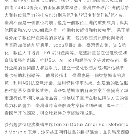
示，臺灣擁有高度信任的ICT環境，吸引了許多國際大廠投資，
創造了3400億美元的產值和就業機會。臺灣在全球/亞洲的競爭
力和數位競爭力的排名也分別為第7名/第3名和第11名/第4名。
臺灣不僅是一個數位島嶼，也是一個數位亞洲的重要成員，與其
他國家和ASOCIO組織合作，推動數位經濟和數位轉型。 呂正華
還介紹了數位部產業署的多項計畫，包括軟體資訊孵化與培育、
產業附加價值創新應用、SaaS發展計畫、臺灣雲市集、資安強
化、數位人才培育、5G 賦能產業等。這些計畫旨在促進軟體和
資訊服務的創新、推動5G、AI、IoT和網路安全等數位技術、提
升企業的技術能力和競爭力、建立一體化軟體系統和評估標準、
提供補助和指導等。 他最後指出，臺灣也是一個智慧城市的典
範，利用AI對抗空氣汙染、運用資料停車系統、創建新的數位服
務生態系及商業模式等。這些智慧城市的解決方案不僅提高了城
市運行效率和民眾生活品質，也展現了臺灣在數位轉型方面的領
導力和影響力。臺灣還將這些解決方案輸出到韓國、馬來西亞、
泰國等其他國家，與全球夥伴分享經驗和成果。
沙勞越數位經濟機構主席Tan Sri Datuk Amar Haji Mohama
d Morshidi表示，沙勞越正朝科技島的目標邁進，並與馬來西亞