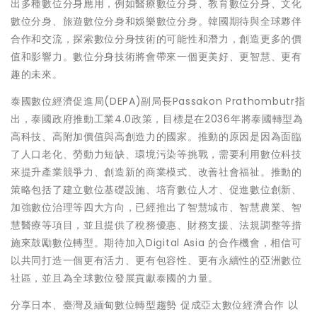
出多種數位分身應用，例如醫療數位分身、教育數位分身、文化
數位分身、旅遊數位分身和娛樂數位分身。韓國期待與全球夥伴
合作和交流，探索數位分身技術的可能性和潛力，創造更多的價
值和影響力。數位分身技術將會帶來一個更美好、更智慧、更有
趣的未來。
泰國數位經濟促進局(DEPA)副局長Passakon Prathombutr指
出，泰國政府推動工業4.0政策，目標是在2036年將泰國轉型為
高科技、高附加價值與高創造力的國家。推動的原因是因為面臨
了人口老化、勞動力短缺、環境污染等挑戰，需要利用數位科技
來提升產業競爭力、創造新的商業模式、改善社會福祉。推動的
策略包括了建立數位基礎設施、培育數位人才、促進數位創新、
加強數位治理等四大方向，已經推出了智慧城市、智慧農業、智
慧醫療等項目，並且提供了稅務優惠、財務支援、法規調整等措
施來鼓勵數位轉型。期待加入Digital Asia 的合作機會，相信可
以共同打造一個更有活力、更有包容性、更有永續性的亞洲數位
社區，並且為全球數位發展貢獻泰國的力量。
分享日本、臺灣及緬甸數位轉型趨勢 促成亞太數位經濟合作 以