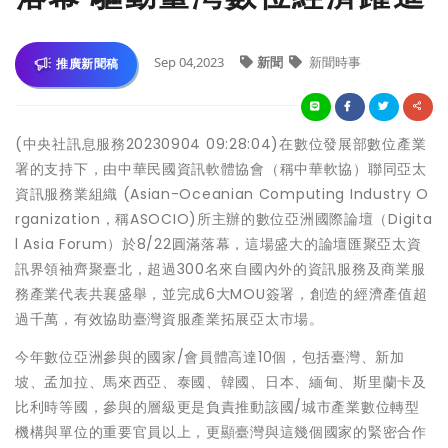
Sep 04,2023
新聞
新聞時事
推廣新聞稿
(中央社訊息服務20230904 09:28:04)在數位發展部數位產業
署的支持下，由中華民國資訊軟體協會（稱中華軟協）聯同亞太
資訊服務業組織 (Asian-Oceanian Computing Industry O
rganization，稱ASOCIO)所主辦的數位亞洲國際論壇（Digita
l Asia Forum）於8/22圓滿落幕，這場盛大的論壇匯聚亞太資
訊界領袖齊聚臺北，超過300名來自國內外的資訊服務及商業服
務產業代表共襄盛舉，並完成6大MOU簽署，創造的經濟產值超
過千萬，有效協助臺灣資服產業拓展亞太市場。
今年數位亞洲參與的國家/會員體高達10個，包括臺灣、新加
坡、孟加拉、馬來西亞、泰國、韓國、日本、緬甸、斯里蘭卡及
比利時等國，參與的層級更是負責推動該國/城市產業數位轉型
機構與單位的重要官員以上，更顯臺灣與這幾個國家的緊密合作