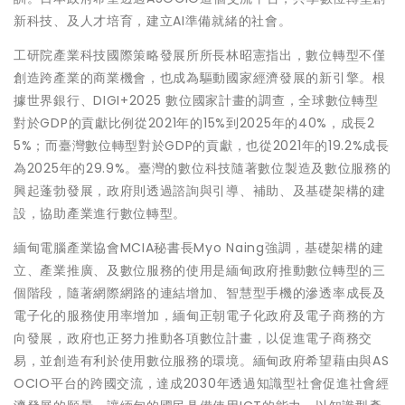
新科技、及人才培育，建立AI準備就緒的社會。
工研院產業科技國際策略發展所所長林昭憲指出，數位轉型不僅
創造跨產業的商業機會，也成為驅動國家經濟發展的新引擎。根
據世界銀行、DIGI+2025 數位國家計畫的調查，全球數位轉型
對於GDP的貢獻比例從2021年的15%到2025年的40%，成長2
5%；而臺灣數位轉型對於GDP的貢獻，也從2021年的19.2%成長
為2025年的29.9%。臺灣的數位科技隨著數位製造及數位服務的
興起蓬勃發展，政府則透過諮詢與引導、補助、及基礎架構的建
設，協助產業進行數位轉型。
緬甸電腦產業協會MCIA秘書長Myo Naing強調，基礎架構的建
立、產業推廣、及數位服務的使用是緬甸政府推動數位轉型的三
個階段，隨著網際網路的連結增加、智慧型手機的滲透率成長及
電子化的服務使用率增加，緬甸正朝電子化政府及電子商務的方
向發展，政府也正努力推動各項數位計畫，以促進電子商務交
易，並創造有利於使用數位服務的環境。緬甸政府希望藉由與AS
OCIO平台的跨國交流，達成2030年透過知識型社會促進社會經