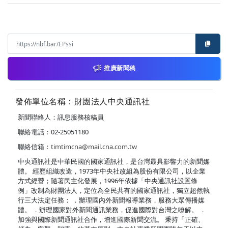
推廣新聞稿
發佈單位名稱：財團法人中央通訊社
新聞聯絡人：訊息服務核稿員
聯絡電話：02-25051180
聯絡信箱：
timtimcna@mail.cna.com.tw
中央通訊社是中華民國的國家通訊社，是台灣最具影響力的新聞媒
體。 經歷組織改造，1973年中央社改組為股份有限公司，以企業
方式經營；隨著民主化發展，1996年依據「中央通訊社設置條
例」改制為財團法人，定位為全民共有的國家通訊社，獨立超然執
行三大法定任務： ．辦理國內外新聞報導業務，服務大眾傳播媒
體。 ．辦理國家對外新聞通訊業務，促進國際對台灣之瞭解。 ．
加強與國際新聞通訊社合作，增進國際新聞交流。 秉持「正確、