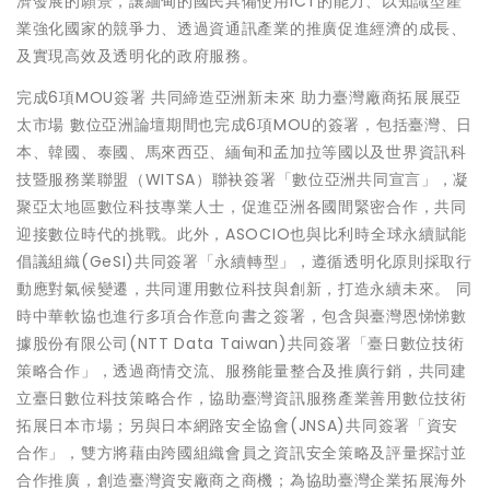
濟發展的願景，讓緬甸的國民具備使用ICT的能力、以知識型產
業強化國家的競爭力、透過資通訊產業的推廣促進經濟的成長、
及實現高效及透明化的政府服務。
完成6項MOU簽署 共同締造亞洲新未來 助力臺灣廠商拓展展亞
太市場 數位亞洲論壇期間也完成6項MOU的簽署，包括臺灣、日
本、韓國、泰國、馬來西亞、緬甸和孟加拉等國以及世界資訊科
技暨服務業聯盟（WITSA）聯袂簽署「數位亞洲共同宣言」，凝
聚亞太地區數位科技專業人士，促進亞洲各國間緊密合作，共同
迎接數位時代的挑戰。此外，ASOCIO也與比利時全球永續賦能
倡議組織(GeSI)共同簽署「永續轉型」，遵循透明化原則採取行
動應對氣候變遷，共同運用數位科技與創新，打造永續未來。 同
時中華軟協也進行多項合作意向書之簽署，包含與臺灣恩悌悌數
據股份有限公司(NTT Data Taiwan)共同簽署「臺日數位技術
策略合作」，透過商情交流、服務能量整合及推廣行銷，共同建
立臺日數位科技策略合作，協助臺灣資訊服務產業善用數位技術
拓展日本市場；另與日本網路安全協會(JNSA)共同簽署「資安
合作」，雙方將藉由跨國組織會員之資訊安全策略及評量探討並
合作推廣，創造臺灣資安廠商之商機；為協助臺灣企業拓展海外