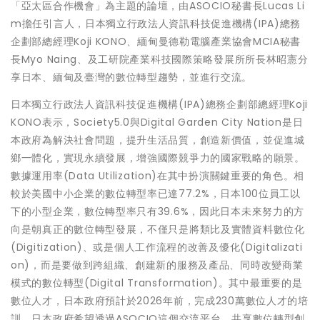
「亞太區合作機會」為主題的論壇，由ASOCIO秘書長Lucas Li
m擔任引言人，日本獨立行政法人資訊科技促進機構(IPA)總務
企劃部總經理Koji KONO、緬甸曼德勒電腦產業協會MCIA秘書
長Myo Naing、及工研院產業科技國際策略發展所所長林昭憲分
享日本、緬甸及臺灣的數位轉型趨勢，並進行交流。
日本獨立行政法人資訊科技促進機構(IPA)總務企劃部總經理Koji
KONO表示，Society5.0與Digital Garden City Nation是日
本政府為解決社會問題，提升生活品質，創造新價值，並促進城
鄉一體化，實現永續發展，增強國際競爭力的國家戰略的願景。
數據運用率(Data Utilization)在其中扮演關鍵重要的角色。相
較於美國中小企業的數位轉型率已達77.2%，日本100位員工以
下的小型企業，數位轉型率只有39.6%，因此日本未來努力的方
向是朝真正的數位轉型發展，不僅只是將類比及實體資料數位化
(Digitization)、或是個人工作流程的改善及優化(Digitalizati
on)，而是要做到跨組織、創建新的服務及產品、同時改變商業
模式的數位轉型(Digital Transformation)。其中最重要的是
數位人才，日本政府預計於2026年前，完成230萬數位人才的培
訓。日本政府希望透過ASOCIO這個交流平台，共享數位轉型創