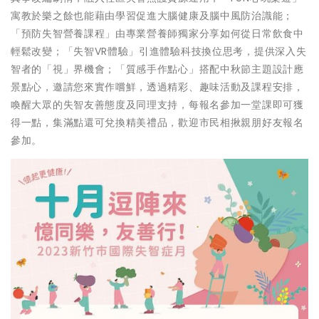
寓教於樂之餘也能藉由學習促進大腦健康及腦中風防治識能；
「預防失智營養課程」由專業營養師獨家分享如何從日常飲食中
輕鬆改變；「失智VR體驗」引進體驗科技換位思考，提供深入失
智者的「視」界機會；「質感手作點心」搭配中秋節主題設計應
景點心，邀請您來實作嚐鮮，透過精彩、趣味活動及課程安排，
喚醒大眾的失智友善態度及同理支持，每報名參加一堂課即可獲
得一點，集滿點還可兌換精美禮品，歡迎市民相揪親朋好友報名
參加。