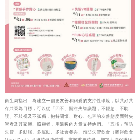
衛生局指出，為建立一個更友善和關愛的支持性環境，以共好共
存共榮為目標，可以從「四不」關注失智議題，不輕忽、不耽
誤、不歧視及不孤獨，抱持關懷、耐心、包容的友善態度面對失
智者及其家屬、照顧者，用溫暖的力量支持他們。「五招」預防
失智，多動腦、多運動、多社會參與、預防失智飲食（麥得飲食
Mind Diet）及維持健康體重，掌握重要時機，增加大腦保護因