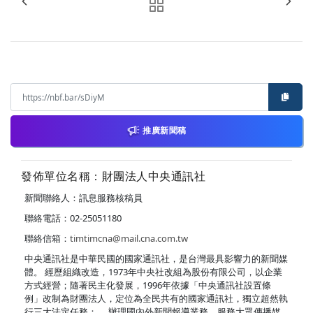
推廣新聞稿
發佈單位名稱：財團法人中央通訊社
新聞聯絡人：訊息服務核稿員
聯絡電話：02-25051180
聯絡信箱：
timtimcna@mail.cna.com.tw
中央通訊社是中華民國的國家通訊社，是台灣最具影響力的新聞媒
體。 經歷組織改造，1973年中央社改組為股份有限公司，以企業
方式經營；隨著民主化發展，1996年依據「中央通訊社設置條
例」改制為財團法人，定位為全民共有的國家通訊社，獨立超然執
行三大法定任務： ．辦理國內外新聞報導業務，服務大眾傳播媒