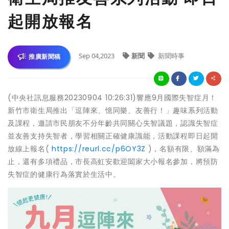
起開放報名
Sep 04,2023
新聞
新聞時事
推廣新聞稿
(中央社訊息服務20230904 10:26:31)響應9月國際失智症月！
新竹市衛生局推出「逗陣來、憶同樂、友善行！」趣味系列活動
及課程，邀請市民朋友不分年齡共同關心失智議題，認識失智症
並友善支持失智者，學習相關正確健康識能，活動課程即日起開
放線上報名(
https://reurl.cc/p6OY3Z
)，名額有限、額滿為
止，還有多項禮品，市長高虹安歡迎闔家大小報名參加，將預防
失智症的健康行為落實於生活中。