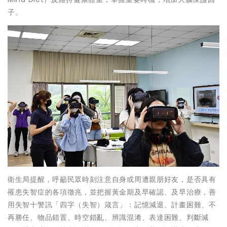
子。
衛生局提醒，呼籲民眾時刻注意自身或周遭親朋好友，是否具有
罹患失智症的各項徵兆，並把握黃金期及早確認、及早治療，善
用失智十警訊「四字（失智）箴言」：記憶減退、計畫困難、不
再勝任、物品錯置、時空錯亂、辨識混淆、表達困難、判斷減