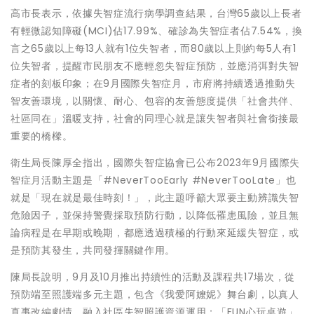
高市長表示，依據失智症流行病學調查結果，台灣65歲以上長者
有輕微認知障礙(MCI)佔17.99%、確診為失智症者佔7.54%，換
言之65歲以上每13人就有1位失智者，而80歲以上則約每5人有1
位失智者，提醒市民朋友不應輕忽失智症預防，並應消弭對失智
症者的刻板印象；在9月國際失智症月，市府將持續透過推動失
智友善環境，以關懷、耐心、包容的友善態度提供「社會共伴、
社區同在」溫暖支持，社會的同理心就是讓失智者與社會銜接最
重要的橋樑。
衛生局長陳厚全指出，國際失智症協會已公布2023年9月國際失
智症月活動主題是「#NeverTooEarly #NeverTooLate」也
就是「現在就是最佳時刻！」，此主題呼籲大眾要主動辨識失智
危險因子，並保持警覺採取預防行動，以降低罹患風險，並且無
論病程是在早期或晚期，都應透過積極的行動來延緩失智症，或
是預防其發生，共同發揮關鍵作用。
陳局長說明，9月及10月推出持續性的活動及課程共17場次，從
預防端至照護端多元主題，包含《我愛阿嬤妮》舞台劇，以真人
真事改編劇情，融入社區失智照護資源運用；「FUN心玩桌遊」