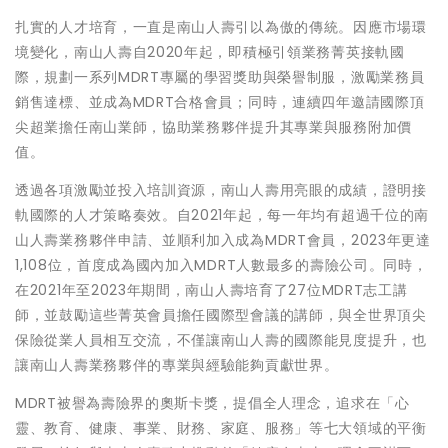
扎實的人才培育，一直是南山人壽引以為傲的傳統。因應市場環
境變化，南山人壽自2020年起，即積極引領業務菁英接軌國
際，規劃一系列MDRT專屬的學習獎助與榮譽制服，激勵業務員
銷售達標、並成為MDRT合格會員；同時，連續四年邀請國際頂
尖超業擔任南山業師，協助業務夥伴提升其專業與服務附加價
值。
透過各項激勵並投入培訓資源，南山人壽用亮眼的成績，證明接
軌國際的人才策略奏效。自2021年起，每一年均有超過千位的南
山人壽業務夥伴申請、並順利加入成為MDRT會員，2023年更達
1,108位，首度成為國內加入MDRT人數最多的壽險公司。同時，
在2021年至2023年期間，南山人壽培育了27位MDRT志工講
師，並鼓勵這些菁英會員擔任國際型會議的講師，與全世界頂尖
保險從業人員相互交流，不僅讓南山人壽的國際能見度提升，也
讓南山人壽業務夥伴的專業與經驗能夠貢獻世界。
MDRT被譽為壽險界的奧斯卡獎，提倡全人理念，追求在「心
靈、教育、健康、事業、財務、家庭、服務」等七大領域的平衡