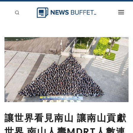
回到首頁
新聞稿分類
登入
刊登
讓世界看見南山 讓南山貢獻
世界 南山人壽MDRT人數連