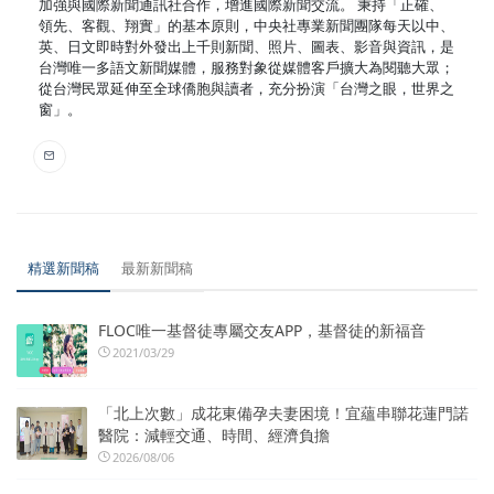
加強與國際新聞通訊社合作，增進國際新聞交流。 秉持「正確、
領先、客觀、翔實」的基本原則，中央社專業新聞團隊每天以中、
英、日文即時對外發出上千則新聞、照片、圖表、影音與資訊，是
台灣唯一多語文新聞媒體，服務對象從媒體客戶擴大為閱聽大眾；
從台灣民眾延伸至全球僑胞與讀者，充分扮演「台灣之眼，世界之
窗」。
精選新聞稿
最新新聞稿
FLOC唯一基督徒專屬交友APP，基督徒的新福音
2021/03/29
「北上次數」成花東備孕夫妻困境！宜蘊串聯花蓮門諾
醫院：減輕交通、時間、經濟負擔
2026/08/06