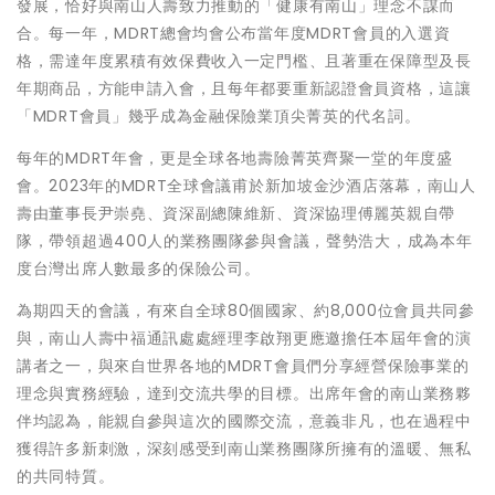
發展，恰好與南山人壽致力推動的「健康有南山」理念不謀而
合。每一年，MDRT總會均會公布當年度MDRT會員的入選資
格，需達年度累積有效保費收入一定門檻、且著重在保障型及長
年期商品，方能申請入會，且每年都要重新認證會員資格，這讓
「MDRT會員」幾乎成為金融保險業頂尖菁英的代名詞。
每年的MDRT年會，更是全球各地壽險菁英齊聚一堂的年度盛
會。2023年的MDRT全球會議甫於新加坡金沙酒店落幕，南山人
壽由董事長尹崇堯、資深副總陳維新、資深協理傅麗英親自帶
隊，帶領超過400人的業務團隊參與會議，聲勢浩大，成為本年
度台灣出席人數最多的保險公司。
為期四天的會議，有來自全球80個國家、約8,000位會員共同參
與，南山人壽中福通訊處處經理李啟翔更應邀擔任本屆年會的演
講者之一，與來自世界各地的MDRT會員們分享經營保險事業的
理念與實務經驗，達到交流共學的目標。出席年會的南山業務夥
伴均認為，能親自參與這次的國際交流，意義非凡，也在過程中
獲得許多新刺激，深刻感受到南山業務團隊所擁有的溫暖、無私
的共同特質。