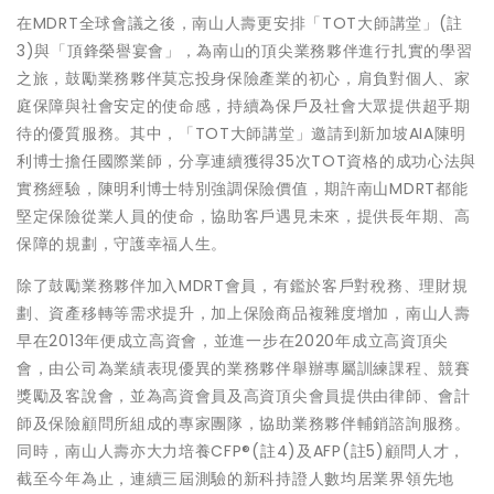
在MDRT全球會議之後，南山人壽更安排「TOT大師講堂」(註
3)與「頂鋒榮譽宴會」，為南山的頂尖業務夥伴進行扎實的學習
之旅，鼓勵業務夥伴莫忘投身保險產業的初心，肩負對個人、家
庭保障與社會安定的使命感，持續為保戶及社會大眾提供超乎期
待的優質服務。其中，「TOT大師講堂」邀請到新加坡AIA陳明
利博士擔任國際業師，分享連續獲得35次TOT資格的成功心法與
實務經驗，陳明利博士特別強調保險價值，期許南山MDRT都能
堅定保險從業人員的使命，協助客戶遇見未來，提供長年期、高
保障的規劃，守護幸福人生。
除了鼓勵業務夥伴加入MDRT會員，有鑑於客戶對稅務、理財規
劃、資產移轉等需求提升，加上保險商品複雜度增加，南山人壽
早在2013年便成立高資會，並進一步在2020年成立高資頂尖
會，由公司為業績表現優異的業務夥伴舉辦專屬訓練課程、競賽
獎勵及客說會，並為高資會員及高資頂尖會員提供由律師、會計
師及保險顧問所組成的專家團隊，協助業務夥伴輔銷諮詢服務。
同時，南山人壽亦大力培養CFP®(註4)及AFP(註5)顧問人才，
截至今年為止，連續三屆測驗的新科持證人數均居業界領先地