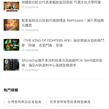
韓國新任駐台代表黃載皓返回母校 巧遇文化大學同窗
2026/08/06
配客嘉推全台首創可循環禮盒 RePresent！滿千再抽萬
元機票
2026/08/06
《THE KING OF FIGHTERS AFK》操控翠綠火焰的格鬥
家「阿修．克里門森」登場
2026/08/06
Microchip攜手美光科技展示高效能PCIe Gen6儲存架
構，滿足AI與資料中心基礎架構需求
2026/08/06
熱門標籤
台灣發明商品促進協會
世界發明智慧財產聯盟總會