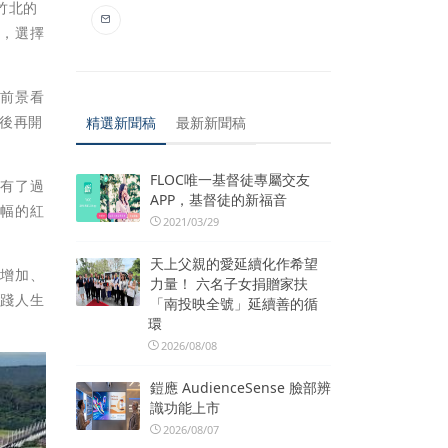
竹北的
求，選擇
來前景看
舉後再開
精選新聞稿
最新新聞稿
FLOC唯一基督徒專屬交友
上有了過
APP，基督徒的新福音
漲幅的紅
2021/03/29
天上父親的愛延續化作希望
入增加、
力量！ 六名子女捐贈家扶
實踐人生
「南投映全號」延續善的循
環
2026/08/08
鎧應 AudienceSense 臉部辨
識功能上市
2026/08/07