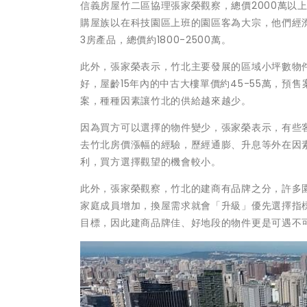
信義房屋竹二區協理張家榮觀察，總價2000萬以
購屋族以在科技園區上班的園區客為大宗，他們經
3房產品，總價約1800-2500萬。
此外，張家榮表示，竹北主要發展的區域小坪數物
好，屋齡15年內的中古大樓單價約45-55萬，預
案，種種因素讓竹北的供給越來越少。
因為買方可以選擇的物件變少，張家榮表示，有些
去竹北房價漲幅的經驗，歷經通膨、升息等外在因
利，買方選擇觀望的機會較小。
此外，張家榮觀察，竹北的建商有品牌之分，許多
家庭成員增加，換屋需求就會「升級」優先選擇指
目標，因此建商品牌佳、好地段的物件更是可遇不