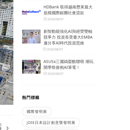
HDBank 取得越南歷來最大
規模國際銀團社會貸款
2026/08/07
創智動能強化AI與經營雙軸
競爭力 投資長受臺大EMBA
邀分享AI時代投資思維
2026/08/07
ASUSx三麗鷗耍酷聯萌 潮玩
開學祭搶抱AI筆電！
2026/08/07
熱門標籤
國際發明展
JDIE日本設計創意暨發明展
篇
徵