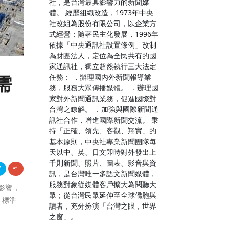
社，是台灣最具影響力的新聞媒
體。 經歷組織改造，1973年中央
社改組為股份有限公司，以企業方
式經營；隨著民主化發展，1996年
依據「中央通訊社設置條例」改制
為財團法人，定位為全民共有的國
家通訊社，獨立超然執行三大法定
任務： ．辦理國內外新聞報導業
需
務，服務大眾傳播媒體。 ．辦理國
家對外新聞通訊業務，促進國際對
台灣之瞭解。 ．加強與國際新聞通
訊社合作，增進國際新聞交流。 秉
持「正確、領先、客觀、翔實」的
基本原則，中央社專業新聞團隊每
天以中、英、日文即時對外發出上
千則新聞、照片、圖表、影音與資
訊，是台灣唯一多語文新聞媒體，
服務對象從媒體客戶擴大為閱聽大
素影響，
眾；從台灣民眾延伸至全球僑胞與
，標準
讀者，充分扮演「台灣之眼，世界
之窗」。