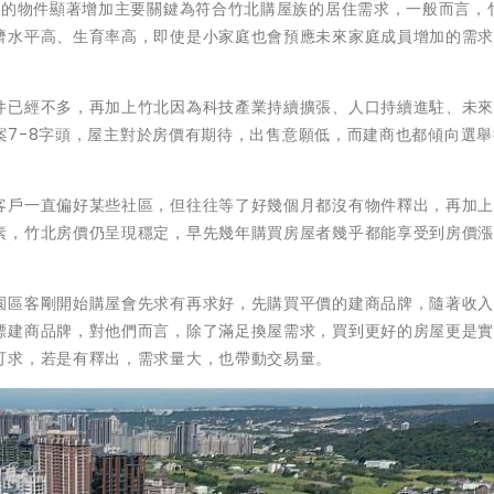
上的物件顯著增加主要關鍵為符合竹北購屋族的居住需求，一般而言，
濟水平高、生育率高，即使是小家庭也會預應未來家庭成員增加的需
件已經不多，再加上竹北因為科技產業持續擴張、人口持續進駐、未
售案7-8字頭，屋主對於房價有期待，出售意願低，而建商也都傾向選
客戶一直偏好某些社區，但往往等了好幾個月都沒有物件釋出，再加
素，竹北房價仍呈現穩定，早先幾年購買房屋者幾乎都能享受到房價
園區客剛開始購屋會先求有再求好，先購買平價的建商品牌，隨著收
標建商品牌，對他們而言，除了滿足換屋需求，買到更好的房屋更是
可求，若是有釋出，需求量大，也帶動交易量。