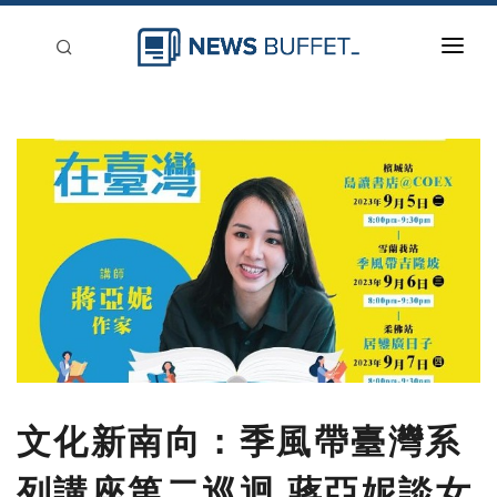
回到首頁
新聞稿分類
登入
刊登
文化新南向：季風帶臺灣系
列講座第二巡迴 蔣亞妮談女