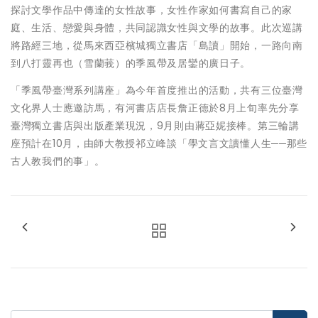
探討文學作品中傳達的女性故事，女性作家如何書寫自己的家
庭、生活、戀愛與身體，共同認識女性與文學的故事。此次巡講
將路經三地，從馬來西亞檳城獨立書店「島讀」開始，一路向南
到八打靈再也（雪蘭莪）的季風帶及居鑾的廣日子。
「季風帶臺灣系列講座」為今年首度推出的活動，共有三位臺灣
文化界人士應邀訪馬，有河書店店長詹正德於8月上旬率先分享
臺灣獨立書店與出版產業現況，9月則由蔣亞妮接棒。第三輪講
座預計在10月，由師大教授祁立峰談「學文言文讀懂人生──那些
古人教我們的事」。