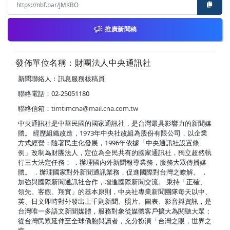
推廣新聞稿
發佈單位名稱：財團法人中央通訊社
新聞聯絡人：訊息服務核稿員
聯絡電話：02-25051180
聯絡信箱：
timtimcna@mail.cna.com.tw
中央通訊社是中華民國的國家通訊社，是台灣最具影響力的新聞媒
體。 經歷組織改造，1973年中央社改組為股份有限公司，以企業
方式經營；隨著民主化發展，1996年依據「中央通訊社設置條
例」改制為財團法人，定位為全民共有的國家通訊社，獨立超然執
行三大法定任務： ．辦理國內外新聞報導業務，服務大眾傳播媒
體。 ．辦理國家對外新聞通訊業務，促進國際對台灣之瞭解。 ．
加強與國際新聞通訊社合作，增進國際新聞交流。 秉持「正確、
領先、客觀、翔實」的基本原則，中央社專業新聞團隊每天以中、
英、日文即時對外發出上千則新聞、照片、圖表、影音與資訊，是
台灣唯一多語文新聞媒體，服務對象從媒體客戶擴大為閱聽大眾；
從台灣民眾延伸至全球僑胞與讀者，充分扮演「台灣之眼，世界之