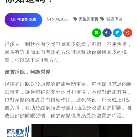
Sep 04,2023
民生與消費
醫療保健
推廣新聞稿
很多人一到秋冬兩季就容易頭皮乾燥，不過，不用焦慮，
因為有許多簡單而有效的方法可以幫助你保持頭皮的滋
潤，可以試下這4種方法。
優質睡眠，呵護秀髮
規律的睡眠對於頭髮的健康至關重要。每晚保持充足的睡
眠時間，讓身體得以充分休息和恢復，不僅對健康有益，
也對頭髮的養護具有積極作用。避免熬夜，每天晚上11點
前入睡，有助於緩解頭皮乾燥和油脂分泌過多的問題。養
成良好的睡眠習慣，你的頭髮也會感受到溫柔的呵護。