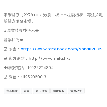
雍禾醫療（2279.HK）港股主板上市植髮機構，專注於毛
髮醫療服務市場。
#專業植髮找雍禾❤️
聯繫我們❤️
💻 臉書：
https://www.facebook.com/yhhair2005
💻 官方網站：http://www.zhifa.hk/
️🔊聯繫電話：19925224894
💻 微信：sl1952060013
雍禾植髮
養髮
頭皮保養
頭皮乾燥
髮質改善