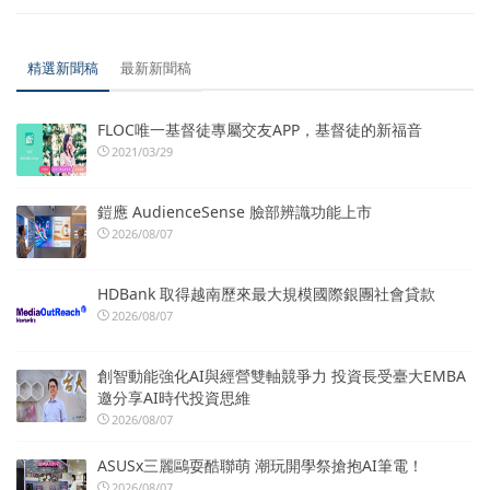
精選新聞稿
最新新聞稿
FLOC唯一基督徒專屬交友APP，基督徒的新福音
2021/03/29
鎧應 AudienceSense 臉部辨識功能上市
2026/08/07
HDBank 取得越南歷來最大規模國際銀團社會貸款
2026/08/07
創智動能強化AI與經營雙軸競爭力 投資長受臺大EMBA
邀分享AI時代投資思維
2026/08/07
ASUSx三麗鷗耍酷聯萌 潮玩開學祭搶抱AI筆電！
2026/08/07