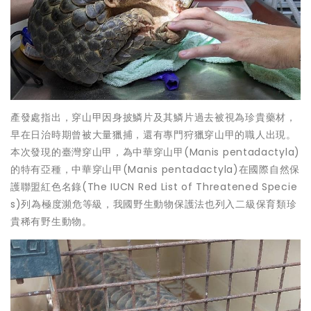
產發處指出，穿山甲因身披鱗片及其鱗片過去被視為珍貴藥材，
早在日治時期曾被大量獵捕，還有專門狩獵穿山甲的職人出現。
本次發現的臺灣穿山甲，為中華穿山甲(Manis pentadactyla)
的特有亞種，中華穿山甲(Manis pentadactyla)在國際自然保
護聯盟紅色名錄(The IUCN Red List of Threatened Specie
s)列為極度瀕危等級，我國野生動物保護法也列入二級保育類珍
貴稀有野生動物。