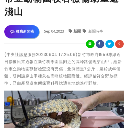
淺山
Sep 04,2023
新聞
新聞時事
推廣新聞稿
(中央社訊息服務20230904 17:25:09)新竹市政府1959專線近
日接獲民眾通報在新竹科學園區附近的高峰路發現穿山甲，經新
竹市立動物園獸醫檢查沒有受傷，量測體重7公斤，屬於成年個
體，研判該穿山甲棲息在高峰植物園附近。經評估符合野放標
準，已由產發處生態保育科尋找適合地點進行野放。