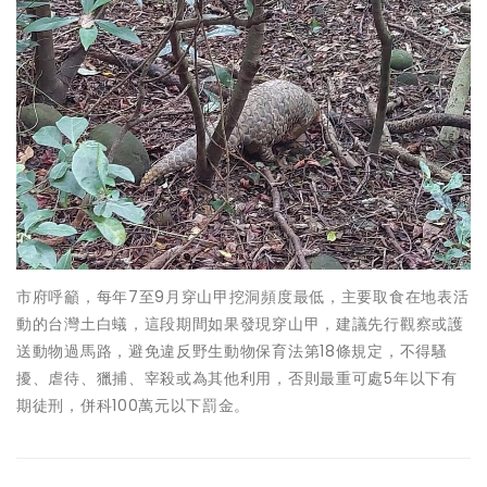
市府呼籲，每年7至9月穿山甲挖洞頻度最低，主要取食在地表活
動的台灣土白蟻，這段期間如果發現穿山甲，建議先行觀察或護
送動物過馬路，避免違反野生動物保育法第18條規定，不得騷
擾、虐待、獵捕、宰殺或為其他利用，否則最重可處5年以下有
期徒刑，併科100萬元以下罰金。