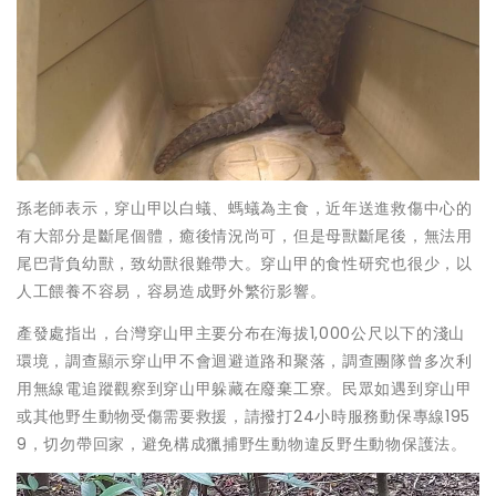
孫老師表示，穿山甲以白蟻、螞蟻為主食，近年送進救傷中心的
有大部分是斷尾個體，癒後情況尚可，但是母獸斷尾後，無法用
尾巴背負幼獸，致幼獸很難帶大。穿山甲的食性研究也很少，以
人工餵養不容易，容易造成野外繁衍影響。
產發處指出，台灣穿山甲主要分布在海拔1,000公尺以下的淺山
環境，調查顯示穿山甲不會迴避道路和聚落，調查團隊曾多次利
用無線電追蹤觀察到穿山甲躲藏在廢棄工寮。民眾如遇到穿山甲
或其他野生動物受傷需要救援，請撥打24小時服務動保專線195
9，切勿帶回家，避免構成獵捕野生動物違反野生動物保護法。