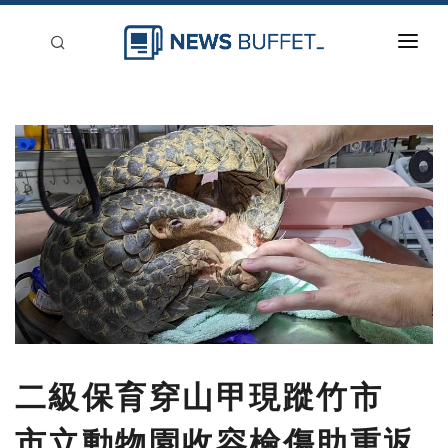
回到首頁
新聞稿分類
登入
刊登
二級保育穿山甲現蹤竹市
市立動物園收容檢傷助重返