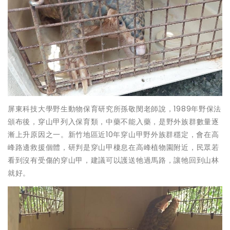
屏東科技大學野生動物保育研究所孫敬閔老師說，1989年野保法
頒布後，穿山甲列入保育類，中藥不能入藥，是野外族群數量逐
漸上升原因之一。新竹地區近10年穿山甲野外族群穩定，會在高
峰路邊救援個體，研判是穿山甲棲息在高峰植物園附近，民眾若
看到沒有受傷的穿山甲，建議可以護送牠過馬路，讓牠回到山林
就好。