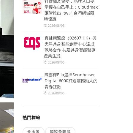
社群觸及會變，品牌入口要
掌握在自己手上：Cloudmax
匯智推出 .tw／.台灣網域限
時優惠
2026/08/06
真健康醫療（02697.HK）與
天津具身智能創新中心達成
戰略合作 共建具身智能醫療
產業生態
2026/08/06
陳嘉樺Ella選擇Sennheiser
Digital 6000打造震撼動人的
青春狂歡
2026/08/06
熱門標籤
北市圖
國際發明展