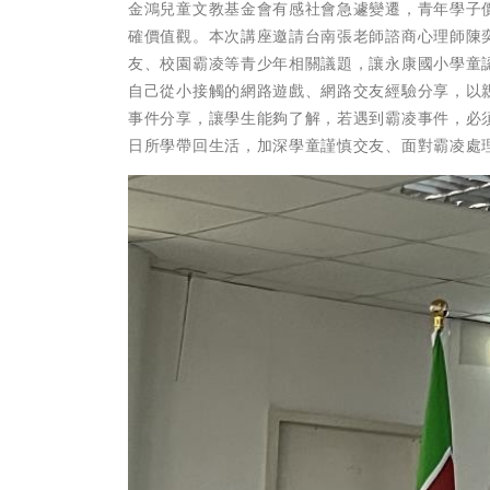
金鴻兒童文教基金會有感社會急遽變遷，青年學子
確價值觀。本次講座邀請台南張老師諮商心理師陳
友、校園霸凌等青少年相關議題，讓永康國小學童
自己從小接觸的網路遊戲、網路交友經驗分享，以
事件分享，讓學生能夠了解，若遇到霸凌事件，必
日所學帶回生活，加深學童謹慎交友、面對霸凌處