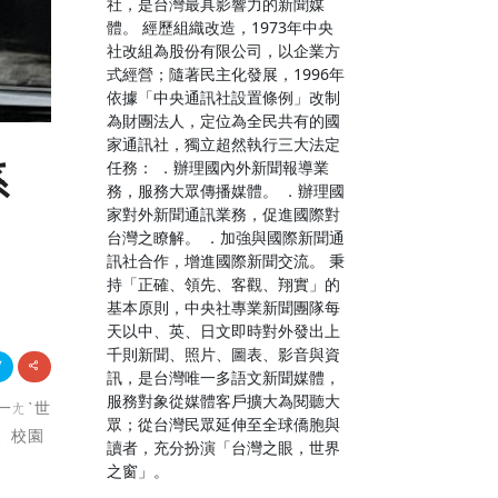
社，是台灣最具影響力的新聞媒
體。 經歷組織改造，1973年中央
社改組為股份有限公司，以企業方
式經營；隨著民主化發展，1996年
依據「中央通訊社設置條例」改制
為財團法人，定位為全民共有的國
家通訊社，獨立超然執行三大法定
任務： ．辦理國內外新聞報導業
系
務，服務大眾傳播媒體。 ．辦理國
家對外新聞通訊業務，促進國際對
台灣之瞭解。 ．加強與國際新聞通
訊社合作，增進國際新聞交流。 秉
持「正確、領先、客觀、翔實」的
基本原則，中央社專業新聞團隊每
天以中、英、日文即時對外發出上
千則新聞、照片、圖表、影音與資
訊，是台灣唯一多語文新聞媒體，
服務對象從媒體客戶擴大為閱聽大
一ㄤˋ世
眾；從台灣民眾延伸至全球僑胞與
、校園
讀者，充分扮演「台灣之眼，世界
之窗」。