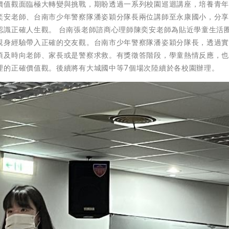
價值觀面臨極大轉變與挑戰，期盼透過一系列校園巡迴講座，培養青
奕安老師、台南市少年警察隊潘姿穎分隊長兩位講師至永康國小，分
認識正確人生觀。 台南張老師諮商心理師陳奕安老師為貼近學童生活
親身經驗帶入正確的交友觀。台南市少年警察隊潘姿穎分隊長，透過
須及時向老師、家長或是警察求救。有獎徵答階段，學童熱情反應，
理的正確價值觀。後續將有大城國中等7個場次陸續於各校園辦理。