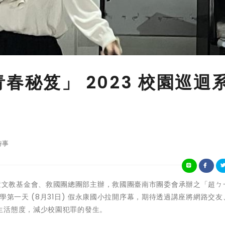
春秘笈」 2023 校園巡迴
時事
由金鴻兒童文教基金會、救國團總團部主辦，救國團臺南市團委會承辦之「超ㄅ
學第一天 (8月31日) 假永康國小拉開序幕，期待透過講座將網路交友
生活態度，減少校園犯罪的發生。