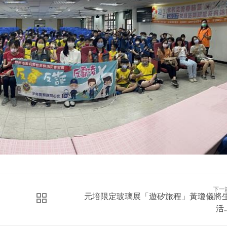
下一
元培限定玻璃展「遊矽旅程」黃瓊儀將
活..