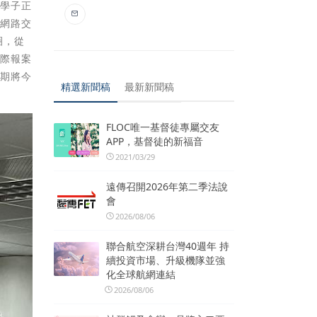
年學子正
享網路交
圈，從
實際報案
也期將今
精選新聞稿
最新新聞稿
FLOC唯一基督徒專屬交友
APP，基督徒的新福音
2021/03/29
遠傳召開2026年第二季法說
會
2026/08/06
聯合航空深耕台灣40週年 持
續投資市場、升級機隊並強
化全球航網連結
2026/08/06