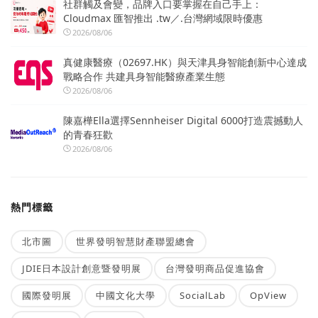
社群觸及會變，品牌入口要掌握在自己手上：
Cloudmax 匯智推出 .tw／.台灣網域限時優惠
2026/08/06
真健康醫療（02697.HK）與天津具身智能創新中心達成
戰略合作 共建具身智能醫療產業生態
2026/08/06
陳嘉樺Ella選擇Sennheiser Digital 6000打造震撼動人
的青春狂歡
2026/08/06
熱門標籤
北市圖
世界發明智慧財產聯盟總會
JDIE日本設計創意暨發明展
台灣發明商品促進協會
國際發明展
中國文化大學
SocialLab
OpView