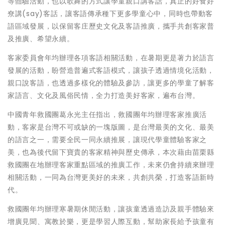
等體驗活動，也以歌舞的方式讓學童親口講客話，真正的好食好
尞講(say)客話，讓客語傳承種下更多學童心中，同時也帶動客
語區域發展，以保留客庄歷史文化及客語推廣，攜手共創客家普
及推廣、希望永續。
客家委員會年均辦理各項客語相關活動，在暑期更是著力於語言
發展的活動，盼營造普遍式客語模式，讓孩子透過情境化活動，
親口說客語，也透過多樣化的體驗及參訪，讓更多的學童了解客
家語言、文化及風俗民情，全力打造美好客家，遍布台灣。
中國青年救國團葛永光主任指出，救國團年均辦理客家推廣活
動，客家是台灣不可或缺的一塊版圖，是台灣最美的文化、最美
的語言之一，需要全民一同永續推展，讓現代學童體驗客家之
美，也為後代留下寶貴的客家精神與歷史傳承，本次藉由苗栗縣
救國團在地辦理客家重點區域的推廣工作，未來仍會持續來辦理
相關活動，一同為台灣更美好的未來，共創共榮，打造客語新時
代。
救國團年均辦理寒暑期休閒活動，讓孩童透過造訪及親手體驗來
增廣見聞、寓教於樂，更是學習人際互動，幫助家長給予孩童有