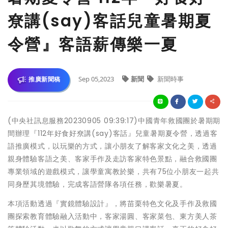
尞講(say)客話兒童暑期夏
令營』客語薪傳樂一夏
Sep 05,2023
新聞
新聞時事
推廣新聞稿
(中央社訊息服務20230905 09:39:17)中國青年救國團於暑期期
間辦理『112年好食好尞講(say)客話』兒童暑期夏令營，透過客
語推廣模式，以玩樂的方式，讓小朋友了解客家文化之美，透過
親身體驗客語之美、客家手作及走訪客家特色景點，融合救國團
專業領域的遊戲模式，讓學童寓教於樂，共有75位小朋友一起共
同身歷其境體驗，完成客語營隊各項任務，歡樂暑夏。
本項活動透過『實鏡體驗設計』，將苗栗特色文化及手作及救國
團探索教育體驗融入活動中，客家湯圓、客家菜包、東方美人茶