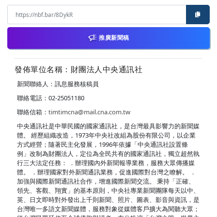
推廣新聞稿
發佈單位名稱：財團法人中央通訊社
新聞聯絡人：訊息服務核稿員
聯絡電話：02-25051180
聯絡信箱：
timtimcna@mail.cna.com.tw
中央通訊社是中華民國的國家通訊社，是台灣最具影響力的新聞媒
體。 經歷組織改造，1973年中央社改組為股份有限公司，以企業
方式經營；隨著民主化發展，1996年依據「中央通訊社設置條
例」改制為財團法人，定位為全民共有的國家通訊社，獨立超然執
行三大法定任務： ．辦理國內外新聞報導業務，服務大眾傳播媒
體。 ．辦理國家對外新聞通訊業務，促進國際對台灣之瞭解。 ．
加強與國際新聞通訊社合作，增進國際新聞交流。 秉持「正確、
領先、客觀、翔實」的基本原則，中央社專業新聞團隊每天以中、
英、日文即時對外發出上千則新聞、照片、圖表、影音與資訊，是
台灣唯一多語文新聞媒體，服務對象從媒體客戶擴大為閱聽大眾；