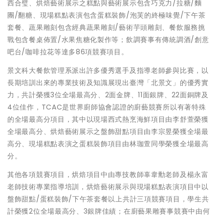
西合璧、烘焙藝術展示之糕點與藝術展示包含巧克力/拉糖/麵
團/翻糖、現場糕點表演包含蛋糕裝飾/泡芙的終極味覺/下午茶
套餐、蔬果雕刻包含經典蔬果雕刻/藝術芋頭雕刻、餐飲服務挑
戰包含餐桌佈置/水果焦糖化製作等；飲調賽事有傳統調酒/創意
吧台/咖啡拉花等達多86項競賽項目。
景文科大餐飲管理系派出許多優秀選手及指導老師參與比賽，以
長期培訓出來的專業技術及知識展現出臺灣「北景文」的優秀實
力，共計榮獲3位全場最高分、2面金牌、11面銀牌、22面銅牌及
4位佳作，TCAC是世界廚師協會認證的廚藝競賽所以有著特殊
的全場最高分項目，其中以現場西式熱烹海鮮項目由李舒萱榮獲
全場最高分、烘焙藝術展示之盤飾甜點項目由李宗昱榮獲全場最
高分、現場糕點表演之蛋糕裝飾項目由林珈萱同學榮獲全場最高
分。
其他各項競賽項目，烘焙項目中由專技教師辜韋勳老師及楊永富
老師技術專業指導培訓，烘焙藝術展示與現場糕點表演項目中以
盤飾甜點/蛋糕裝飾/下午茶套餐以上共計三項競賽項目，學生共
計榮獲2位全場最高分、3銀牌佳績；在廚藝果雕賽事競賽中由何