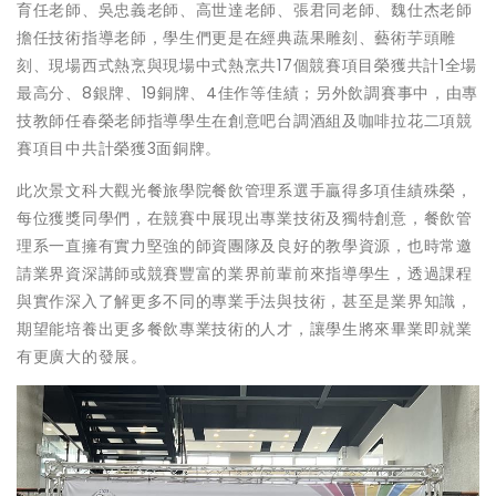
育任老師、吳忠義老師、高世達老師、張君同老師、魏仕杰老師
擔任技術指導老師，學生們更是在經典蔬果雕刻、藝術芋頭雕
刻、現場西式熱烹與現場中式熱烹共17個競賽項目榮獲共計1全場
最高分、8銀牌、19銅牌、4佳作等佳績；另外飲調賽事中，由專
技教師任春榮老師指導學生在創意吧台調酒組及咖啡拉花二項競
賽項目中共計榮獲3面銅牌。
此次景文科大觀光餐旅學院餐飲管理系選手贏得多項佳績殊榮，
每位獲獎同學們，在競賽中展現出專業技術及獨特創意，餐飲管
理系一直擁有實力堅強的師資團隊及良好的教學資源，也時常邀
請業界資深講師或競賽豐富的業界前輩前來指導學生，透過課程
與實作深入了解更多不同的專業手法與技術，甚至是業界知識，
期望能培養出更多餐飲專業技術的人才，讓學生將來畢業即就業
有更廣大的發展。