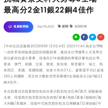
最高分2金11銀22銅4佳作
Sep 05,2023
新聞
新聞時事
推廣新聞稿
(中央社訊息服務20230905 12:02:49) 2023TCAC為全台灣唯
一由世界廚師協會認證的廚藝競賽，邀請全台灣優秀人才及學生
前往參與此盛大賽事，現場共計14個國家的專業評審包括台灣、
香港、澳門、德國、汶萊、澳洲、新加坡、斯里蘭卡、瑞士、馬
來西亞、美國、英國韓國、加拿大等共37人。參賽選手共計超過
250人與團隊，景文科大餐飲管理系榮獲3全場最高分2金11銀22
銅4佳作。
本次競賽項目競賽類別包括冷展示類別包含亞洲/西式 廚藝藝術
冷展、現場西式熱烹類別包含肉類/家禽/海鮮/素食/植物肉/義
大利麵/美國米、現場中式熱烹類別包含亞洲麵食/亞洲炒鍋/中