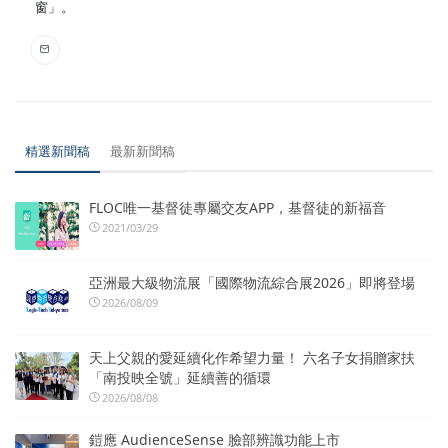
窗」。
精選新聞稿
最新新聞稿
FLOC唯一基督徒專屬交友APP，基督徒的新福音
2021/03/29
亞洲最大級物流展「國際物流綜合展2026」即將登場
2026/08/09
天上父親的愛延續化作希望力量！ 六名子女捐贈家扶
「南投映全號」延續善的循環
2026/08/08
鎧應 AudienceSense 臉部辨識功能上市