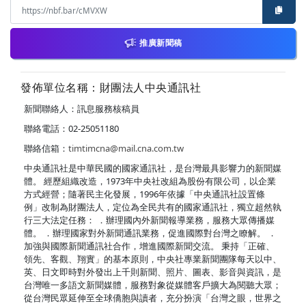
推廣新聞稿
發佈單位名稱：財團法人中央通訊社
新聞聯絡人：訊息服務核稿員
聯絡電話：02-25051180
聯絡信箱：
timtimcna@mail.cna.com.tw
中央通訊社是中華民國的國家通訊社，是台灣最具影響力的新聞媒
體。 經歷組織改造，1973年中央社改組為股份有限公司，以企業
方式經營；隨著民主化發展，1996年依據「中央通訊社設置條
例」改制為財團法人，定位為全民共有的國家通訊社，獨立超然執
行三大法定任務： ．辦理國內外新聞報導業務，服務大眾傳播媒
體。 ．辦理國家對外新聞通訊業務，促進國際對台灣之瞭解。 ．
加強與國際新聞通訊社合作，增進國際新聞交流。 秉持「正確、
領先、客觀、翔實」的基本原則，中央社專業新聞團隊每天以中、
英、日文即時對外發出上千則新聞、照片、圖表、影音與資訊，是
台灣唯一多語文新聞媒體，服務對象從媒體客戶擴大為閱聽大眾；
從台灣民眾延伸至全球僑胞與讀者，充分扮演「台灣之眼，世界之