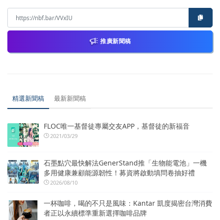
推廣新聞稿
精選新聞稿
最新新聞稿
FLOC唯一基督徒專屬交友APP，基督徒的新福音
2021/03/29
石墨點穴最快解法GenerStand推「生物能電池」一機
多用健康兼顧能源韌性！募資將啟動填問卷抽好禮
2026/08/10
一杯咖啡，喝的不只是風味：Kantar 凱度揭密台灣消費
者正以永續標準重新選擇咖啡品牌