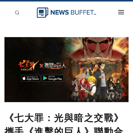
回到首頁
新聞稿分類
登入
刊登
《七大罪：光與暗之交戰》
攜手《進擊的巨人》聯動合