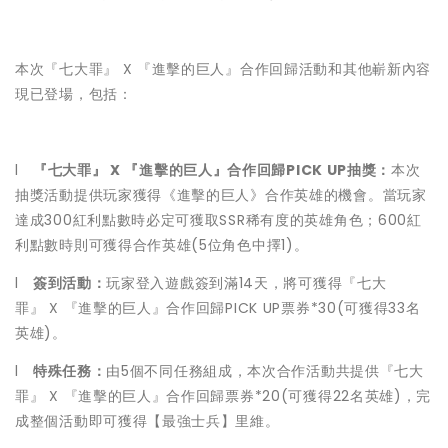
本次『七大罪』 X 『進擊的巨人』合作回歸活動和其他嶄新內容
現已登場，包括：
l
『七大罪』
X
『進擊的巨人』合作回歸
PICK UP
抽獎：
本次
抽獎活動提供玩家獲得《進擊的巨人》合作英雄的機會。當玩家
達成300紅利點數時必定可獲取SSR稀有度的英雄角色；600紅
利點數時則可獲得合作英雄(5位角色中擇1)。
l
簽到活動：
玩家登入遊戲簽到滿14天，將可獲得『七大
罪』 X 『進擊的巨人』合作回歸PICK UP票券*30(可獲得33名
英雄)。
l
特殊任務：
由5個不同任務組成，本次合作活動共提供『七大
罪』 X 『進擊的巨人』合作回歸票券*20(可獲得22名英雄)，完
成整個活動即可獲得【最強士兵】里維。