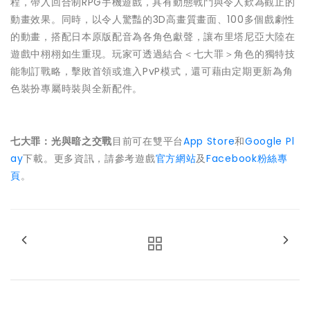
程，帶入回合制RPG手機遊戲，具有動態戰鬥與令人歎為觀止的
動畫效果。同時，以令人驚豔的3D高畫質畫面、100多個戲劇性
的動畫，搭配日本原版配音為各角色獻聲，讓布里塔尼亞大陸在
遊戲中栩栩如生重現。玩家可透過結合＜七大罪＞角色的獨特技
能制訂戰略，擊敗首領或進入PvP模式，還可藉由定期更新為角
色裝扮專屬時裝與全新配件。
七大罪：光與暗之交戰
目前可在雙平台
App Store
和
Google Pl
ay
下載。更多資訊，請參考遊戲
官方網站
及
Facebook粉絲專
頁
。