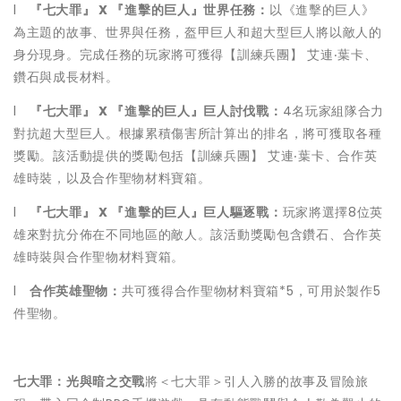
l
『七大罪』
X
『進擊的巨人』世界任務：
以《進擊的巨人》
為主題的故事、世界與任務，盔甲巨人和超大型巨人將以敵人的
身分現身。完成任務的玩家將可獲得【訓練兵團】 艾連‧葉卡、
鑽石與成長材料。
l
『七大罪』
X
『進擊的巨人』巨人討伐戰：
4名玩家組隊合力
對抗超大型巨人。根據累積傷害所計算出的排名，將可獲取各種
獎勵。該活動提供的獎勵包括【訓練兵團】 艾連‧葉卡、合作英
雄時裝，以及合作聖物材料寶箱。
l
『七大罪』
X
『進擊的巨人』巨人驅逐戰：
玩家將選擇8位英
雄來對抗分佈在不同地區的敵人。該活動獎勵包含鑽石、合作英
雄時裝與合作聖物材料寶箱。
l
合作英雄聖物：
共可獲得合作聖物材料寶箱*5，可用於製作5
件聖物。
七大罪：光與暗之交戰
將＜七大罪＞引人入勝的故事及冒險旅