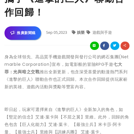
作回歸！
Sep 05,2023
娛樂
遊戲與手遊
推廣新聞稿
身為全球領先、高品質手機遊戲開發與發行公司的網石集團(Net
marble Corporation)宣布，如電影般的冒險RPG手遊
七大
罪：光與暗之交戰
推出全新更新，包含深受喜愛的動漫熱門系列
《進擊的巨人》聯動合作也正式回歸。本次合作回歸提供玩家嶄
新的英雄、遊戲內活動與獎勵等豐富內容。
即日起，玩家可選擇來自《進擊的巨人》全新加入的角色，如
【堅定的信念】艾連‧葉卡與【不屈之翼】里維。此外，回歸的角
色包含【巨人化能力】艾連‧葉卡、【最強士兵】米卡莎‧阿卡
曼、【最強士兵】里維與【訓練兵團】 艾連‧葉卡。