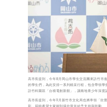
高市長提到，今年8月岡山市學生交流團來訪竹市
的學生們，為此安排一系列精采行程，包含帶領學
訪竹科園區「台積電創新館」，讓兩地青少年深度
高市長提到，今年11月新竹市文化局也將率領「欣蕾
彩，屆時希望大家能到場欣賞並給予支持與鼓勵。