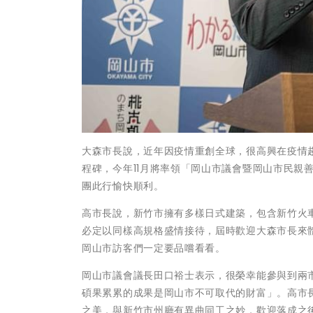
大森市長說，近年因疫情重創全球，很高興在疫情
程碑，今年11月將率領「岡山市議會暨岡山市民親
團此行愉快順利。
高市長說，新竹市擁有多樣日式建築，包含新竹火車
必定以同樣高規格盛情接待，屆時歡迎大森市長來
岡山市訪客們一定要品嚐看看。
岡山市議會議長田口裕士表示，很榮幸能參與到兩
碩果累累的成果是岡山市不可取代的財富」。高市
之美，與新竹市州廳有異曲同工之妙，歡迎落成之