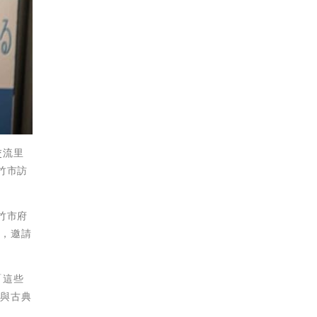
交流里
竹市訪
竹市府
過，邀請
「這些
代與古典