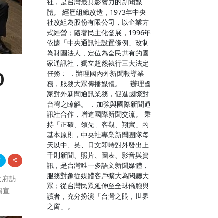
社，是台灣最具影響力的新聞媒
體。 經歷組織改造，1973年中央
社改組為股份有限公司，以企業方
式經營；隨著民主化發展，1996年
依據「中央通訊社設置條例」改制
為財團法人，定位為全民共有的國
家通訊社，獨立超然執行三大法定
任務： ．辦理國內外新聞報導業
0
務，服務大眾傳播媒體。 ．辦理國
家對外新聞通訊業務，促進國際對
台灣之瞭解。 ．加強與國際新聞通
訊社合作，增進國際新聞交流。 秉
持「正確、領先、客觀、翔實」的
基本原則，中央社專業新聞團隊每
天以中、英、日文即時對外發出上
千則新聞、照片、圖表、影音與資
訊，是台灣唯一多語文新聞媒體，
服務對象從媒體客戶擴大為閱聽大
政府訪
眾；從台灣民眾延伸至全球僑胞與
嶋宣
讀者，充分扮演「台灣之眼，世界
之窗」。