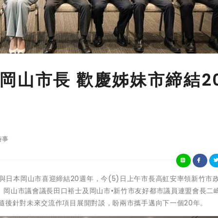
岡山市長 歡慶姊妹市締結2
時事
今年新竹市與日本岡山市喜迎締結20週年，今(5)日上午市長高虹安率領新竹市
、岡山市議會議長田口裕士及岡山市•新竹市友好都市議員連盟會長二
隨後針對未來交流作項目展開對談，盼兩市攜手邁向下一個20年。