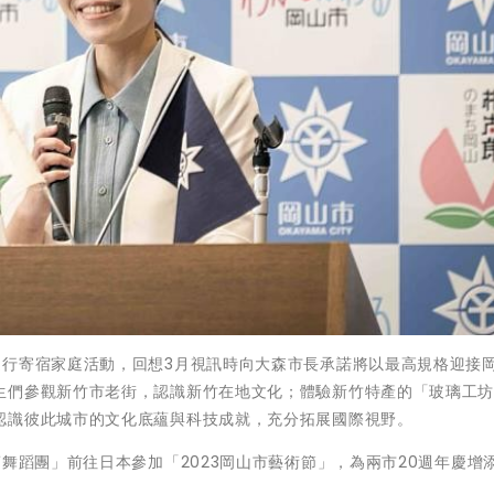
進行寄宿家庭活動，回想3月視訊時向大森市長承諾將以最高規格迎接
生們參觀新竹市老街，認識新竹在地文化；體驗新竹特產的「玻璃工
認識彼此城市的文化底蘊與科技成就，充分拓展國際視野。
舞蹈團」前往日本參加「2023岡山市藝術節」，為兩市20週年慶增