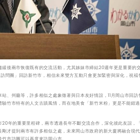
趨緩後兩市恢復既有的交流活動，尤其姊妹市締結20週年更是重要的
善訪問團」回訪新竹市，相信未來雙方互動只會更加緊密與深化，祝褔
站、州廳等，許多相似之處象徵著與日本友好情誼，11月岡山市回訪
體驗竹市特有的人文古蹟風情，而在地美食「新竹米粉」更是不能錯
市20年的重要里程碑，兩市透過長年不斷交流合作，深化彼此友誼，
長剛才提到兩市有許多相似之處，未來岡山市政府的新大廈將融合現
後竹市訪團可以再度來訪岡山市。