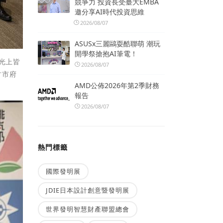
競爭力 投資長受臺大EMBA
邀分享AI時代投資思維
2026/08/07
ASUSx三麗鷗耍酷聯萌 潮玩
開學祭搶抱AI筆電！
光上皆
2026/08/07
竹市府
AMD公佈2026年第2季財務
報告
2026/08/07
熱門標籤
國際發明展
JDIE日本設計創意暨發明展
世界發明智慧財產聯盟總會