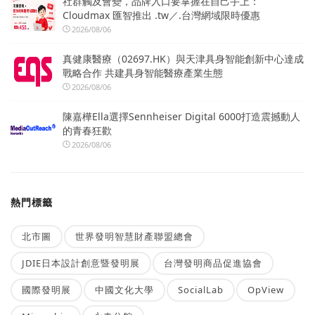
社群觸及會變，品牌入口要掌握在自己手上：
Cloudmax 匯智推出 .tw／.台灣網域限時優惠
2026/08/06
真健康醫療（02697.HK）與天津具身智能創新中心達成
戰略合作 共建具身智能醫療產業生態
2026/08/06
陳嘉樺Ella選擇Sennheiser Digital 6000打造震撼動人
的青春狂歡
2026/08/06
熱門標籤
北市圖
世界發明智慧財產聯盟總會
JDIE日本設計創意暨發明展
台灣發明商品促進協會
國際發明展
中國文化大學
SocialLab
OpView