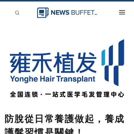
回到首頁
新聞稿分類
登入
刊登
防脫從日常養護做起，養成
護髮習慣是關鍵！