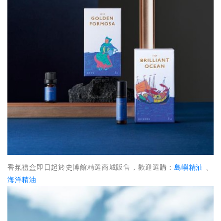
香氛禮盒即日起於史博館精選商城販售，歡迎選購：
島嶼精油
、
海洋精油