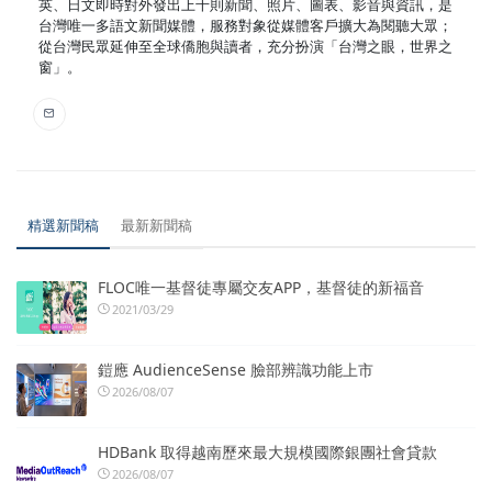
英、日文即時對外發出上千則新聞、照片、圖表、影音與資訊，是
台灣唯一多語文新聞媒體，服務對象從媒體客戶擴大為閱聽大眾；
從台灣民眾延伸至全球僑胞與讀者，充分扮演「台灣之眼，世界之
窗」。
精選新聞稿
最新新聞稿
FLOC唯一基督徒專屬交友APP，基督徒的新福音
2021/03/29
鎧應 AudienceSense 臉部辨識功能上市
2026/08/07
HDBank 取得越南歷來最大規模國際銀團社會貸款
2026/08/07