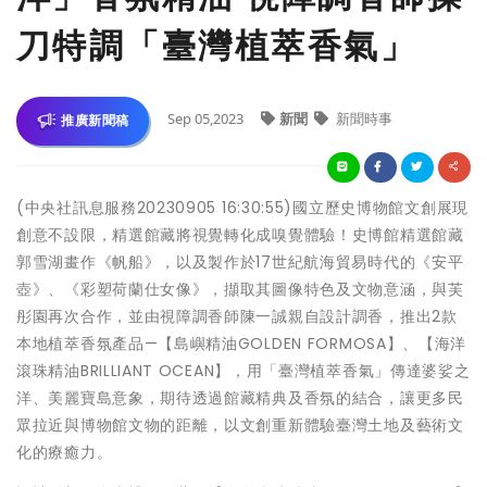
刀特調「臺灣植萃香氣」
Sep 05,2023
新聞
新聞時事
推廣新聞稿
(中央社訊息服務20230905 16:30:55)國立歷史博物館文創展現
創意不設限，精選館藏將視覺轉化成嗅覺體驗！史博館精選館藏
郭雪湖畫作《帆船》，以及製作於17世紀航海貿易時代的《安平
壺》、《彩塑荷蘭仕女像》，擷取其圖像特色及文物意涵，與芙
彤園再次合作，並由視障調香師陳一誠親自設計調香，推出2款
本地植萃香氛產品—【島嶼精油GOLDEN FORMOSA】、【海洋
滾珠精油BRILLIANT OCEAN】，用「臺灣植萃香氣」傳達婆娑之
洋、美麗寶島意象，期待透過館藏精典及香氛的結合，讓更多民
眾拉近與博物館文物的距離，以文創重新體驗臺灣土地及藝術文
化的療癒力。