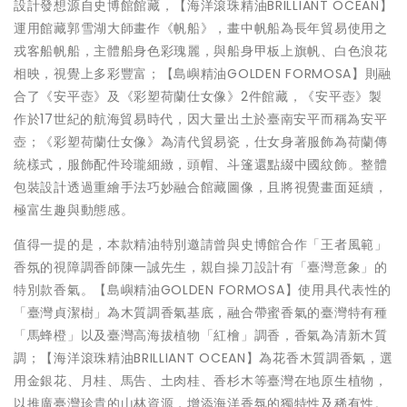
設計發想源自史博館館藏，【海洋滾珠精油BRILLIANT OCEAN】
運用館藏郭雪湖大師畫作《帆船》，畫中帆船為長年貿易使用之
戎客船帆船，主體船身色彩瑰麗，與船身甲板上旗帆、白色浪花
相映，視覺上多彩豐富；【島嶼精油GOLDEN FORMOSA】則融
合了《安平壺》及《彩塑荷蘭仕女像》2件館藏，《安平壺》製
作於17世紀的航海貿易時代，因大量出土於臺南安平而稱為安平
壺；《彩塑荷蘭仕女像》為清代貿易瓷，仕女身著服飾為荷蘭傳
統樣式，服飾配件玲瓏細緻，頭帽、斗篷還點綴中國紋飾。整體
包裝設計透過重繪手法巧妙融合館藏圖像，且將視覺畫面延續，
極富生趣與動態感。
值得一提的是，本款精油特別邀請曾與史博館合作「王者風範」
香氛的視障調香師陳一誠先生，親自操刀設計有「臺灣意象」的
特別款香氣。【島嶼精油GOLDEN FORMOSA】使用具代表性的
「臺灣貞潔樹」為木質調香氣基底，融合帶蜜香氣的臺灣特有種
「馬蜂橙」以及臺灣高海拔植物「紅檜」調香，香氣為清新木質
調；【海洋滾珠精油BRILLIANT OCEAN】為花香木質調香氣，選
用金銀花、月桂、馬告、土肉桂、香杉木等臺灣在地原生植物，
以推廣臺灣珍貴的山林資源，增添海洋香氛的獨特性及稀有性。