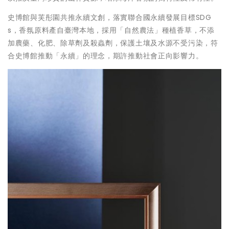
史博館與芙彤園共推永續文創，落實聯合國永續發展目標SDG
s，香氛原料產自臺灣本地，採用「自然農法」種植香草，不添
加農藥、化肥、除草劑及殺蟲劑，保護土壤及水源不受污染，符
合史博館推動「永續」的理念，期許推動社會正向影響力。