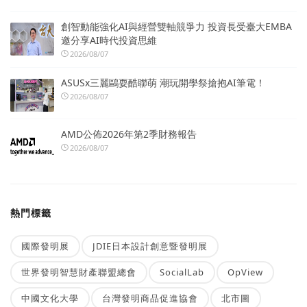
創智動能強化AI與經營雙軸競爭力 投資長受臺大EMBA
邀分享AI時代投資思維
2026/08/07
ASUSx三麗鷗耍酷聯萌 潮玩開學祭搶抱AI筆電！
2026/08/07
AMD公佈2026年第2季財務報告
2026/08/07
熱門標籤
國際發明展
JDIE日本設計創意暨發明展
世界發明智慧財產聯盟總會
SocialLab
OpView
中國文化大學
台灣發明商品促進協會
北市圖