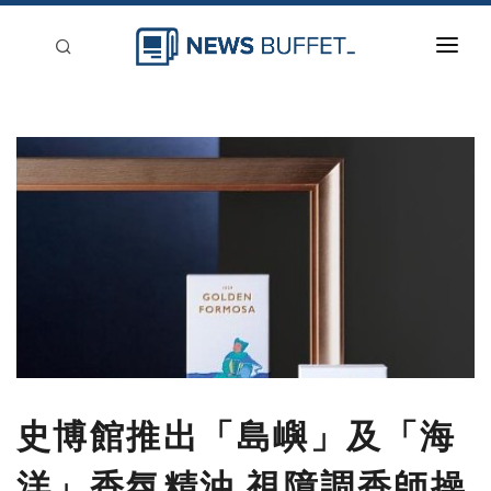
回到首頁
新聞稿分類
登入
刊登
史博館推出「島嶼」及「海
洋」香氛精油 視障調香師操