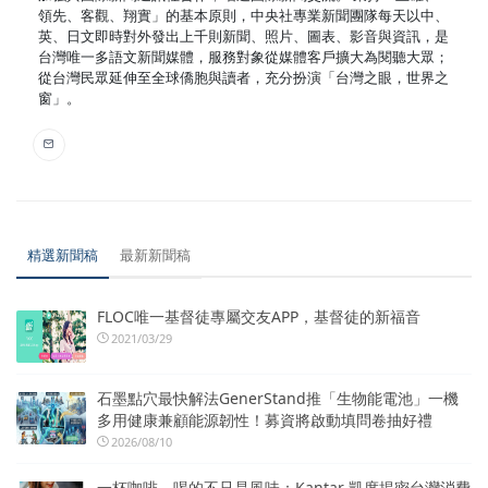
領先、客觀、翔實」的基本原則，中央社專業新聞團隊每天以中、
英、日文即時對外發出上千則新聞、照片、圖表、影音與資訊，是
台灣唯一多語文新聞媒體，服務對象從媒體客戶擴大為閱聽大眾；
從台灣民眾延伸至全球僑胞與讀者，充分扮演「台灣之眼，世界之
窗」。
精選新聞稿
最新新聞稿
FLOC唯一基督徒專屬交友APP，基督徒的新福音
2021/03/29
石墨點穴最快解法GenerStand推「生物能電池」一機
多用健康兼顧能源韌性！募資將啟動填問卷抽好禮
2026/08/10
一杯咖啡，喝的不只是風味：Kantar 凱度揭密台灣消費