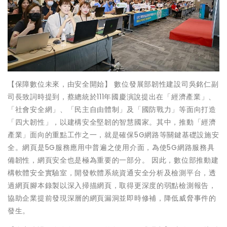
【保障數位未來，由安全開始】 數位發展部韌性建設司吳銘仁副
司長致詞時提到，蔡總統於111年國慶演說提出在「經濟產業」、
「社會安全網」、「民主自由體制」及「國防戰力」等面向打造
「四大韌性」，以建構安全堅韌的智慧國家。其中，推動「經濟
產業」面向的重點工作之一，就是確保5G網路等關鍵基礎設施安
全。網頁是5G服務應用中普遍之使用介面，為使5G網路服務具
備韌性，網頁安全也是極為重要的一部分。 因此，數位部推動建
構軟體安全實驗室，開發軟體系統資通安全分析及檢測平台，透
過網頁腳本錄製以深入掃描網頁，取得更深度的弱點檢測報告，
協助企業提前發現深層的網頁漏洞並即時修補，降低威脅事件的
發生。