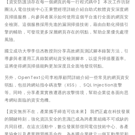
【資安防護須存在每一個網頁的每一行程式碼中】 本次工作坊財
團法人電信技術中心王秉豐經理詳細介紹自助式軟體資安深度網
頁掃描服務，向參與者展示如何使用這個平台進行全面的網頁安
全檢測。這個服務採用先進的漏洞掃描技術，藉由自動化掃描引
擎的輔助，可發現更多深層網頁存在的弱點，幫助企業優先處理
風險。
國立成功大學李信杰教授則分享高效網頁測試腳本錄製方法，引
導參與者運用工具錄製網站資安檢測腳本，以提升掃描覆蓋率。
這將使得網頁掃描能夠更加深度且全面地發現弱點。
另外，OpenText公司李柏厚顧問詳細介紹一些常見的網頁資安
弱點，包括跨網站指令碼攻擊（XSS）、SQL Injection攻擊
等。同時，分享產業實務遭遇的攻擊情境，幫助企業從各面向思
考網站面臨的資安危機。
【資安無所不在，產業攜手締造可信未來】 我們正處在科技發展
的關鍵時刻，強化資訊安全的意識已成為跨產業組織不可或缺的
共同目標。在這次活動中，數位發展部偕同電信技術中心、各產
業協會以及產業聯盟攜手合作，為本國企業建立一個互動學習和