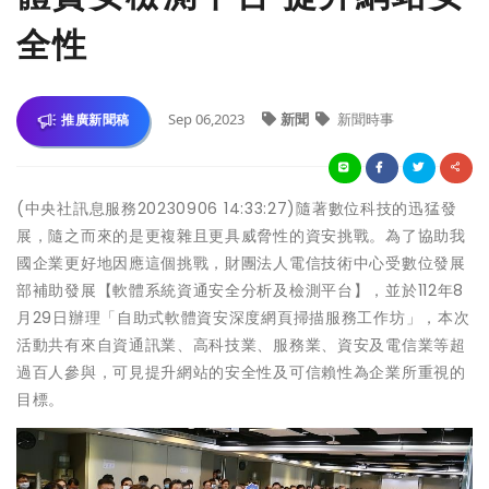
全性
Sep 06,2023
新聞
新聞時事
推廣新聞稿
(中央社訊息服務20230906 14:33:27)隨著數位科技的迅猛發
展，隨之而來的是更複雜且更具威脅性的資安挑戰。為了協助我
國企業更好地因應這個挑戰，財團法人電信技術中心受數位發展
部補助發展【軟體系統資通安全分析及檢測平台】，並於112年8
月29日辦理「自助式軟體資安深度網頁掃描服務工作坊」，本次
活動共有來自資通訊業、高科技業、服務業、資安及電信業等超
過百人參與，可見提升網站的安全性及可信賴性為企業所重視的
目標。