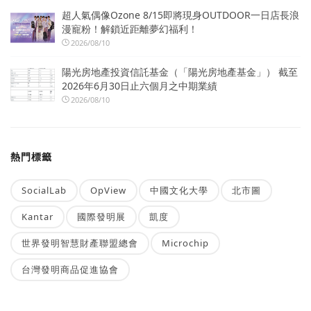
超人氣偶像Ozone 8/15即將現身OUTDOOR一日店長浪
漫寵粉！解鎖近距離夢幻福利！
2026/08/10
陽光房地產投資信託基金（「陽光房地產基金」） 截至
2026年6月30日止六個月之中期業績
2026/08/10
熱門標籤
SocialLab
OpView
中國文化大學
北市圖
Kantar
國際發明展
凱度
世界發明智慧財產聯盟總會
Microchip
台灣發明商品促進協會