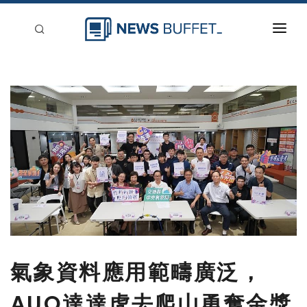
回到首頁
新聞稿分類
登入
刊登
氣象資料應用範疇廣泛，
AUO達達虎去爬山勇奪金獎