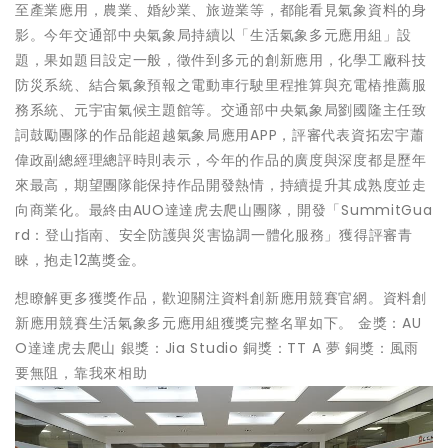
至產業應用，農業、婚紗業、旅遊業等，都能看見氣象資料的身
影。今年交通部中央氣象局持續以「生活氣象多元應用組」設
題，果如題目設定一般，徵件到多元的創新應用，化學工廠科技
防災系統、結合氣象預報之電動車行駛里程推算與充電樁推薦服
務系統、元宇宙氣候主題館等。交通部中央氣象局劉國隆主任致
詞鼓勵團隊的作品能超越氣象局應用APP，評審代表資拓宏宇蕭
偉政副總經理總評時則表示，今年的作品的廣度與深度都是歷年
來最高，期望團隊能保持作品開發熱情，持續提升其成熟度並走
向商業化。最終由AUO達達虎去爬山團隊，開發「SummitGua
rd：登山指南、安全防護與災害協調一體化服務」獲得評審青
睞，抱走12萬獎金。
想瞭解更多獲獎作品，歡迎關注資料創新應用競賽官網。資料創
新應用競賽生活氣象多元應用組獲獎完整名單如下。 金獎：AU
O達達虎去爬山 銀獎：Jia Studio 銅獎：TT A 夢 銅獎：風雨
要無阻，靠我來相助