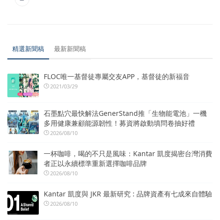
精選新聞稿
最新新聞稿
FLOC唯一基督徒專屬交友APP，基督徒的新福音
2021/03/29
石墨點穴最快解法GenerStand推「生物能電池」一機
多用健康兼顧能源韌性！募資將啟動填問卷抽好禮
2026/08/10
一杯咖啡，喝的不只是風味：Kantar 凱度揭密台灣消費
者正以永續標準重新選擇咖啡品牌
2026/08/10
Kantar 凱度與 JKR 最新研究 : 品牌資產有七成來自體驗
2026/08/10