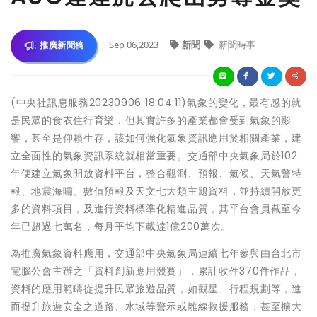
Sep 06,2023
新聞
新聞時事
推廣新聞稿
(中央社訊息服務20230906 18:04:11)氣象的變化，最有感的就
是民眾的食衣住行育樂，但其實許多的產業都會受到氣象的影
響，甚至是仰賴生存，該如何強化氣象資訊應用於相關產業，建
立全面性的氣象資訊系統就相當重要。交通部中央氣象局於102
年便建立氣象開放資料平台，整合觀測、預報、氣候、天氣警特
報、地震海嘯、數值預報及天文七大類主題資料，並持續開放更
多的資料項目，及進行資料標準化精進品質，其平台會員截至今
年已超過七萬名，每月平均下載達1億200萬次。
為推廣氣象資料應用，交通部中央氣象局連續七年參與由台北市
電腦公會主辦之「資料創新應用競賽」，累計收件370件作品，
資料的應用範疇從提升民眾旅遊品質，如觀星、行程規劃等，進
而提升旅遊安全之道路、水域等警示或離線救援服務，甚至擴大