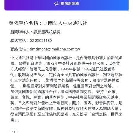
推廣新聞稿
發佈單位名稱：財團法人中央通訊社
新聞聯絡人：訊息服務核稿員
聯絡電話：02-25051180
聯絡信箱：
timtimcna@mail.cna.com.tw
中央通訊社是中華民國的國家通訊社，是台灣最具影響力的新聞媒
體。 經歷組織改造，1973年中央社改組為股份有限公司，以企業
方式經營；隨著民主化發展，1996年依據「中央通訊社設置條
例」改制為財團法人，定位為全民共有的國家通訊社，獨立超然執
行三大法定任務： ．辦理國內外新聞報導業務，服務大眾傳播媒
體。 ．辦理國家對外新聞通訊業務，促進國際對台灣之瞭解。 ．
加強與國際新聞通訊社合作，增進國際新聞交流。 秉持「正確、
領先、客觀、翔實」的基本原則，中央社專業新聞團隊每天以中、
英、日文即時對外發出上千則新聞、照片、圖表、影音與資訊，是
台灣唯一多語文新聞媒體，服務對象從媒體客戶擴大為閱聽大眾；
從台灣民眾延伸至全球僑胞與讀者，充分扮演「台灣之眼，世界之
窗」。