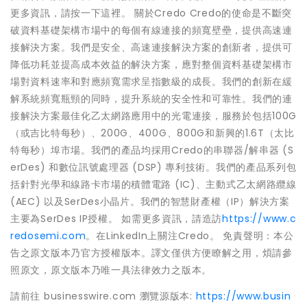
更多資訊，請按一下這裡。 關於Credo Credo的使命是不斷突
破資料基礎架構市場中的每個有線連接的頻寬壁壘，提供高速連
接解決方案。我們是安全、高速連接解決方案的創新者，提供可
降低功耗並提高成本效益的解決方案，應對整個資料基礎架構市
場對資料速率和對應頻寬需求呈指數級的成長。我們的創新在緩
解系統頻寬瓶頸的同時，提升系統的安全性和可靠性。我們的連
接解決方案最佳化乙太網路應用中的光電連接，服務於包括100G
（或吉比特每秒）、200G、400G、800G和新興的1.6T（太比
特每秒）埠市場。我們的產品均採用Credo的串聯器/解串器 (S
erDes) 和數位訊號處理器 (DSP) 專利技術。我們的產品系列包
括針對光學和線路卡市場的積體電路 (IC)、主動式乙太網路纜線
(AEC) 以及SerDes小晶片。我們的智慧財產權（IP）解決方案
主要為SerDes IP授權。 如需更多資訊，請造訪
https://www.c
redosemi.com
。在LinkedIn上關注Credo。 免責聲明：本公
告之原文版本乃官方授權版本。譯文僅供方便瞭解之用，煩請參
照原文，原文版本乃唯一具法律效力之版本。
請前往 businesswire.com 瀏覽源版本:
https://www.busin