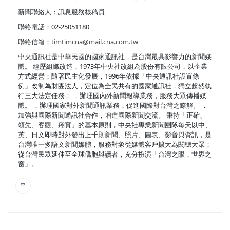
新聞聯絡人：訊息服務核稿員
聯絡電話：02-25051180
聯絡信箱：
timtimcna@mail.cna.com.tw
中央通訊社是中華民國的國家通訊社，是台灣最具影響力的新聞媒
體。 經歷組織改造，1973年中央社改組為股份有限公司，以企業
方式經營；隨著民主化發展，1996年依據「中央通訊社設置條
例」改制為財團法人，定位為全民共有的國家通訊社，獨立超然執
行三大法定任務： ．辦理國內外新聞報導業務，服務大眾傳播媒
體。 ．辦理國家對外新聞通訊業務，促進國際對台灣之瞭解。 ．
加強與國際新聞通訊社合作，增進國際新聞交流。 秉持「正確、
領先、客觀、翔實」的基本原則，中央社專業新聞團隊每天以中、
英、日文即時對外發出上千則新聞、照片、圖表、影音與資訊，是
台灣唯一多語文新聞媒體，服務對象從媒體客戶擴大為閱聽大眾；
從台灣民眾延伸至全球僑胞與讀者，充分扮演「台灣之眼，世界之
窗」。