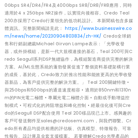
0Gbps SR4/DR4/FR4及400Gbps SR8/DR8/FR8應用，同時
適用於4 x 25Gbps NRZ操作，以實現向後相容。Credo Teal
200亦採用了Credo行業領先的低功耗設計。 本新聞稿包含多媒
體資訊。完整新聞稿請見此：
https://www.businesswire.co
m/news/home/20230904803834/zh-HK/
Credo全球銷
售和行銷副總裁Michael Girvan Lampe表示：「光學收發
器，或外掛模組，是新一代大規模連接的基石，Teal 200可與C
redo Seagull系列DSP無縫協作，為模組製造商提供完整的解決
方案。AI/ML生態系統的蓬勃發展促進了整個資料基礎架構行業
的成長，基於此，Credo致力於推出性能和能效更高的光學收發
器新品，為客戶提供完整的解決方案。」 Teal 200關鍵特徵 •
與25Gbps和50Gbps的通道速度相容 • 適用於850nm和1310n
m的PIN光電二極體 • 專屬光電二極體介面 • 自動或手動增益控
制模式 • 可程式化的跨阻增益和峰化控制 • 經最佳化後可與Cre
do的Seagull DSP配合使用 Teal 200樣品現已上市。感興趣的
客戶可發送郵件至sales@credosemi.com，與我們聯繫。Cr
edo所有產品均提供相應的評估板、仿真模型、特徵報告、可靠
性報告、設計庫及全套支援檔案。 若要瞭解Credo光學產品的