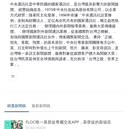
中央通訊社是中華民國的國家通訊社，是台灣最具影響力的新聞媒
體。 經歷組織改造，1973年中央社改組為股份有限公司，以企業
方式經營；隨著民主化發展，1996年依據「中央通訊社設置條
例」改制為財團法人，定位為全民共有的國家通訊社，獨立超然執
行三大法定任務： ．辦理國內外新聞報導業務，服務大眾傳播媒
體。 ．辦理國家對外新聞通訊業務，促進國際對台灣之瞭解。 ．
加強與國際新聞通訊社合作，增進國際新聞交流。 秉持「正確、
領先、客觀、翔實」的基本原則，中央社專業新聞團隊每天以中、
英、日文即時對外發出上千則新聞、照片、圖表、影音與資訊，是
台灣唯一多語文新聞媒體，服務對象從媒體客戶擴大為閱聽大眾；
從台灣民眾延伸至全球僑胞與讀者，充分扮演「台灣之眼，世界之
窗」。
精選新聞稿
最新新聞稿
FLOC唯一基督徒專屬交友APP，基督徒的新福音
2021/03/29