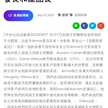
Sep 07,2023
新聞
新聞時事
推廣新聞稿
(中央社訊息服務20230907 10:11:17)高階主管團隊加速研發和
平台開發，以提升Armis產品並進一步創新 舊金山--(美國商業
資訊)--首屈一指的資產可視性和安全公司Armis今天宣布晉升
兩名內部人員進入高階主管團隊。Aviram Cohen將擔任開發長
（CDO）,Dana Gilboa將升職為產品長（CPO）。此次內部晉
升旨在強調公司致力於支援客戶因應不斷擴大的攻擊面，並將繼
續引領平台創新和技術發展的承諾。 Armis執行長兼共同創辦人
Yevgeny Dibrov表示：「我們必須始終站在創新的最前沿，以
確保不斷提升我們屢獲殊榮的平台，從而實現預測、滿足並超越
全球客戶群與日俱增的需求。我對Dana和Aviram充滿信心，他
們將在我們的高階主管團隊中擔任新的領導職務，我們為他們能
在公司發展的關鍵時刻擔任要職而倍感驕傲。」 Gilboa說：
「我深知我們的平台在幫助全球企業和政府改善網路安全態勢方