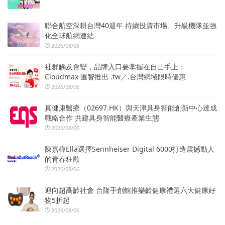
聯合航空深耕台灣40週年 持續投資市場、升級機隊並強
化全球航網連結
2026/08/06
社群觸及會變，品牌入口要掌握在自己手上：
Cloudmax 匯智推出 .tw／.台灣網域限時優惠
2026/08/06
真健康醫療（02697.HK）與天津具身智能創新中心達成
戰略合作 共建具身智能醫療產業生態
2026/08/06
陳嘉樺Ella選擇Sennheiser Digital 6000打造震撼動人
的青春狂歡
2026/08/06
迎向超高齡社會 台隆手創館推樂齡健康禮選六大健康好
物5折起
2026/08/06