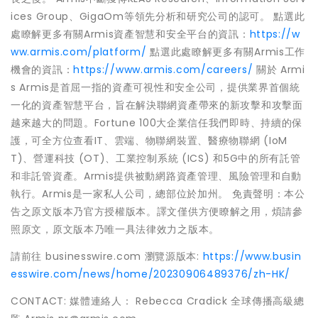
ices Group、GigaOm等領先分析和研究公司的認可。 點選此
處瞭解更多有關Armis資產智慧和安全平台的資訊：
https://w
ww.armis.com/platform/
點選此處瞭解更多有關Armis工作
機會的資訊：
https://www.armis.com/careers/
關於 Armi
s Armis是首屈一指的資產可視性和安全公司，提供業界首個統
一化的資產智慧平台，旨在解決聯網資產帶來的新攻擊和攻擊面
越來越大的問題。Fortune 100大企業信任我們即時、持續的保
護，可全方位查看IT、雲端、物聯網裝置、醫療物聯網 (IoM
T)、營運科技 (OT)、工業控制系統 (ICS) 和5G中的所有託管
和非託管資產。Armis提供被動網路資產管理、風險管理和自動
執行。Armis是一家私人公司，總部位於加州。 免責聲明：本公
告之原文版本乃官方授權版本。譯文僅供方便瞭解之用，煩請參
照原文，原文版本乃唯一具法律效力之版本。
請前往 businesswire.com 瀏覽源版本:
https://www.busin
esswire.com/news/home/20230906489376/zh-HK/
CONTACT: 媒體連絡人： Rebecca Cradick 全球傳播高級總