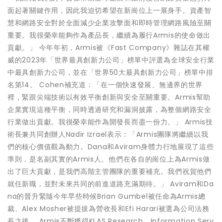
面起著關鍵作用，因此我迫切希望在新崗位上一展身手。資產智
慧和網路安全對於全面減少企業攻擊面和即時管理網路風險至關
重要。我很榮幸能夠作為產品長，繼續為履行Armis的使命做出
貢獻。」 今年年初，Armis被《Fast Company》雜誌在其權
威的2023年「世界最具創新力公司」榜單中評選為全球安全行業
中最具創新力公司，並在「世界50大最具創新力公司」榜單中排
名第14。 Cohen補充道：「在一個快速發展、無邊界的世界
裡，緊跟尖端技術以有效平衡創新與安全至關重要。Armis幫助
企業實現這種平衡，同時透過研究和漏洞披露，為整個網路安全
行業做出貢獻。我很榮幸能作為開發長而盡一份力。」 Armis技
術長兼共同創辦人Nadir Izrael表示：「Armis團隊將繼續以我
們的核心價值觀為動力。Dana和Aviram身體力行地展現了這些
準則，是名副其實的Armis人。他們在各自的崗位上為Armis做
出了巨大貢獻，是我們高階主管團隊的重要補充。我們祝賀他們
就任新職，並對未來共同的前進道路充滿期待。」 Aviram和Da
na的晉升緊隨今年早些時候Brian Gumbel被任命為Armis總
裁、Alex Mosher被提拔為營收長和Efi Harari被選為公司法務
長之後。 Armis不斷獲得KLAS Research、Information Serv