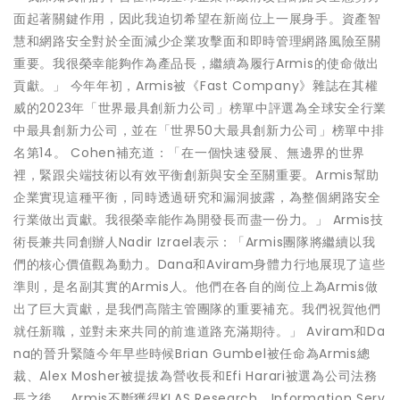
面起著關鍵作用，因此我迫切希望在新崗位上一展身手。資產智
慧和網路安全對於全面減少企業攻擊面和即時管理網路風險至關
重要。我很榮幸能夠作為產品長，繼續為履行Armis的使命做出
貢獻。」 今年年初，Armis被《Fast Company》雜誌在其權
威的2023年「世界最具創新力公司」榜單中評選為全球安全行業
中最具創新力公司，並在「世界50大最具創新力公司」榜單中排
名第14。 Cohen補充道：「在一個快速發展、無邊界的世界
裡，緊跟尖端技術以有效平衡創新與安全至關重要。Armis幫助
企業實現這種平衡，同時透過研究和漏洞披露，為整個網路安全
行業做出貢獻。我很榮幸能作為開發長而盡一份力。」 Armis技
術長兼共同創辦人Nadir Izrael表示：「Armis團隊將繼續以我
們的核心價值觀為動力。Dana和Aviram身體力行地展現了這些
準則，是名副其實的Armis人。他們在各自的崗位上為Armis做
出了巨大貢獻，是我們高階主管團隊的重要補充。我們祝賀他們
就任新職，並對未來共同的前進道路充滿期待。」 Aviram和Da
na的晉升緊隨今年早些時候Brian Gumbel被任命為Armis總
裁、Alex Mosher被提拔為營收長和Efi Harari被選為公司法務
長之後。 Armis不斷獲得KLAS Research、Information Serv