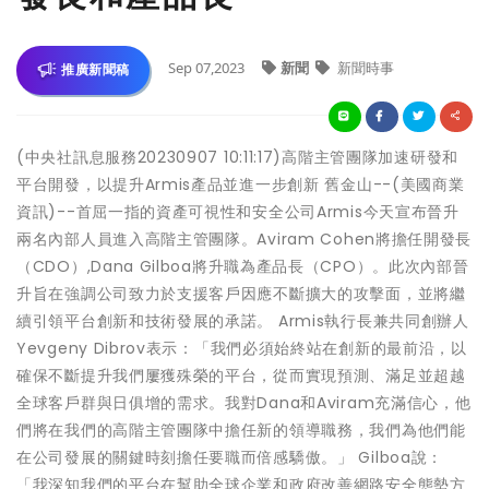
Sep 07,2023
新聞
新聞時事
推廣新聞稿
(中央社訊息服務20230907 10:11:17)高階主管團隊加速研發和
平台開發，以提升Armis產品並進一步創新 舊金山--(美國商業
資訊)--首屈一指的資產可視性和安全公司Armis今天宣布晉升
兩名內部人員進入高階主管團隊。Aviram Cohen將擔任開發長
（CDO）,Dana Gilboa將升職為產品長（CPO）。此次內部晉
升旨在強調公司致力於支援客戶因應不斷擴大的攻擊面，並將繼
續引領平台創新和技術發展的承諾。 Armis執行長兼共同創辦人
Yevgeny Dibrov表示：「我們必須始終站在創新的最前沿，以
確保不斷提升我們屢獲殊榮的平台，從而實現預測、滿足並超越
全球客戶群與日俱增的需求。我對Dana和Aviram充滿信心，他
們將在我們的高階主管團隊中擔任新的領導職務，我們為他們能
在公司發展的關鍵時刻擔任要職而倍感驕傲。」 Gilboa說：
「我深知我們的平台在幫助全球企業和政府改善網路安全態勢方