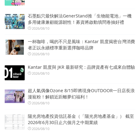
石墨點穴最快解法GenerStand推「生物能電池」一機
多用健康兼顧能源韌性！募資將啟動填問卷抽好禮
2026/08/10
一杯咖啡，喝的不只是風味：Kantar 凱度揭密台灣消費
者正以永續標準重新選擇咖啡品牌
2026/08/10
Kantar 凱度與 JKR 最新研究 : 品牌資產有七成來自體驗
2026/08/10
超人氣偶像Ozone 8/15即將現身OUTDOOR一日店長浪
漫寵粉！解鎖近距離夢幻福利！
2026/08/10
陽光房地產投資信託基金（「陽光房地產基金」） 截至
2026年6月30日止六個月之中期業績
2026/08/10