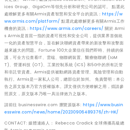
ices Group、GigaOm等領先分析和研究公司的認可。 點選此
處瞭解更多有關Armis資產智慧和安全平台的資訊：
https://w
ww.armis.com/platform/
點選此處瞭解更多有關Armis工作
機會的資訊：
https://www.armis.com/careers/
關於 Armi
s Armis是首屈一指的資產可視性和安全公司，提供業界首個統
一化的資產智慧平台，旨在解決聯網資產帶來的新攻擊和攻擊面
越來越大的問題。Fortune 100大企業信任我們即時、持續的保
護，可全方位查看IT、雲端、物聯網裝置、醫療物聯網 (IoM
T)、營運科技 (OT)、工業控制系統 (ICS) 和5G中的所有託管
和非託管資產。Armis提供被動網路資產管理、風險管理和自動
執行。Armis是一家私人公司，總部位於加州。 免責聲明：本公
告之原文版本乃官方授權版本。譯文僅供方便瞭解之用，煩請參
照原文，原文版本乃唯一具法律效力之版本。
請前往 businesswire.com 瀏覽源版本:
https://www.busin
esswire.com/news/home/20230906489376/zh-HK/
CONTACT: 媒體連絡人： Rebecca Cradick 全球傳播高級總