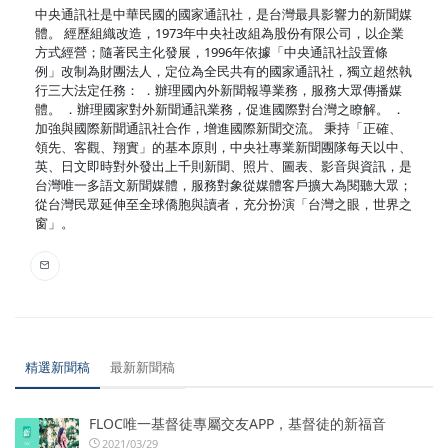
中央通訊社是中華民國的國家通訊社，是台灣最具影響力的新聞媒
體。 經歷組織改造，1973年中央社改組為股份有限公司，以企業
方式經營；隨著民主化發展，1996年依據「中央通訊社設置條
例」改制為財團法人，定位為全民共有的國家通訊社，獨立超然執
行三大法定任務： ．辦理國內外新聞報導業務，服務大眾傳播媒
體。 ．辦理國家對外新聞通訊業務，促進國際對台灣之瞭解。 ．
加強與國際新聞通訊社合作，增進國際新聞交流。 秉持「正確、
領先、客觀、翔實」的基本原則，中央社專業新聞團隊每天以中、
英、日文即時對外發出上千則新聞、照片、圖表、影音與資訊，是
台灣唯一多語文新聞媒體，服務對象從媒體客戶擴大為閱聽大眾；
從台灣民眾延伸至全球僑胞與讀者，充分扮演「台灣之眼，世界之
窗」。
精選新聞稿
最新新聞稿
FLOC唯一基督徒專屬交友APP，基督徒的新福音
2021/03/29