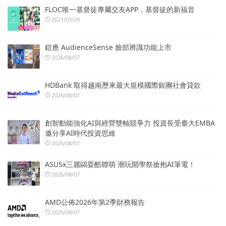
FLOC唯一基督徒專屬交友APP，基督徒的新福音
2021/03/29
鎧應 AudienceSense 臉部辨識功能上市
2026/08/07
HDBank 取得越南歷來最大規模國際銀團社會貸款
2026/08/07
創智動能強化AI與經營雙軸競爭力 投資長受臺大EMBA
邀分享AI時代投資思維
2026/08/07
ASUSx三麗鷗耍酷聯萌 潮玩開學祭搶抱AI筆電！
2026/08/07
AMD公佈2026年第2季財務報告
2026/08/07