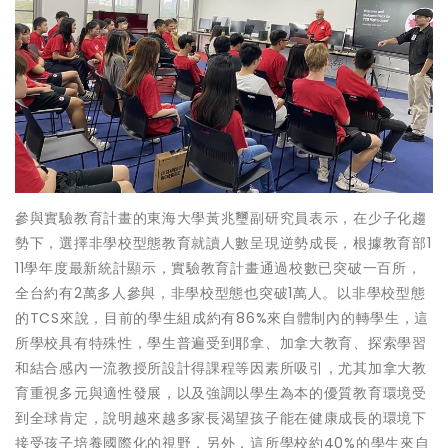
參與實驗教育計畫的東海大學黃兆璽副研究員表示，在少子化趨
勢下，選擇非學校型態教育就讀人數呈現逆勢成長，根據教育部1
11學年度最新統計顯示，實驗教育計畫通過校數已突破一百所，
全台約有2萬多人參與，非學校型態也突破1萬人。以非學校型態
的TCS來說，目前的學生組成約有86%來自體制內的轉學生，這
所學校具有特殊性，學生普遍受到耶拿、加拿大教育、探索學習
和結合感內一流教授所設計得課程等因素所吸引，尤其加拿大教
育重視多元與適性發展，以及強調以學生為本的優質教育環境受
到全球肯定，說明越來越多家長渴望孩子能在健康成長的環境下
接受孩子培養國際化的視野，另外，這所學校約40%的學生來自