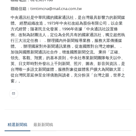
聯絡信箱：
timtimcna@mail.cna.com.tw
中央通訊社是中華民國的國家通訊社，是台灣最具影響力的新聞媒
體。 經歷組織改造，1973年中央社改組為股份有限公司，以企業
方式經營；隨著民主化發展，1996年依據「中央通訊社設置條
例」改制為財團法人，定位為全民共有的國家通訊社，獨立超然執
行三大法定任務： ．辦理國內外新聞報導業務，服務大眾傳播媒
體。 ．辦理國家對外新聞通訊業務，促進國際對台灣之瞭解。 ．
加強與國際新聞通訊社合作，增進國際新聞交流。 秉持「正確、
領先、客觀、翔實」的基本原則，中央社專業新聞團隊每天以中、
英、日文即時對外發出上千則新聞、照片、圖表、影音與資訊，是
台灣唯一多語文新聞媒體，服務對象從媒體客戶擴大為閱聽大眾；
從台灣民眾延伸至全球僑胞與讀者，充分扮演「台灣之眼，世界之
窗」。
精選新聞稿
最新新聞稿