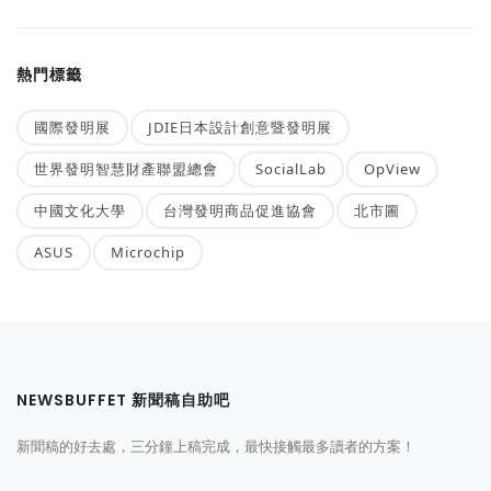
熱門標籤
國際發明展
JDIE日本設計創意暨發明展
世界發明智慧財產聯盟總會
SocialLab
OpView
中國文化大學
台灣發明商品促進協會
北市圖
ASUS
Microchip
NEWSBUFFET 新聞稿自助吧
新聞稿的好去處，三分鐘上稿完成，最快接觸最多讀者的方案！