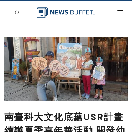
回到首頁
新聞稿分類
登入
刊登
南臺科大文化底蘊USR計畫
續辦夏季嘉年華活動 開發幼