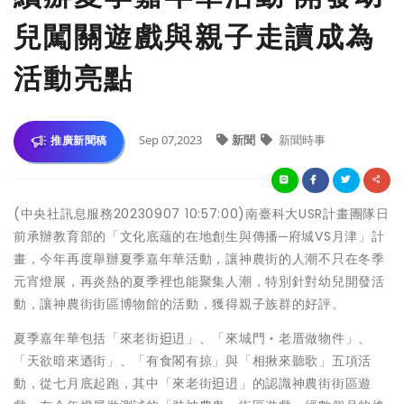
兒闖關遊戲與親子走讀成為
活動亮點
Sep 07,2023
新聞
新聞時事
推廣新聞稿
(中央社訊息服務20230907 10:57:00)南臺科大USR計畫團隊日
前承辦教育部的「文化底蘊的在地創生與傳播─府城VS月津」計
畫，今年再度舉辦夏季嘉年華活動，讓神農街的人潮不只在冬季
元宵燈展，再炎熱的夏季裡也能聚集人潮，特別針對幼兒開發活
動，讓神農街街區博物館的活動，獲得親子族群的好評。
夏季嘉年華包括「來老街𨑨迌」、「來城門‧老厝做物件」、
「天欲暗來迺街」、「有食閣有掠」與「相揪來聽歌」五項活
動，從七月底起跑，其中「來老街𨑨迌」的認識神農街街區遊