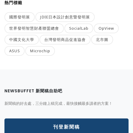
熱門標籤
國際發明展
JDIE日本設計創意暨發明展
世界發明智慧財產聯盟總會
SocialLab
OpView
中國文化大學
台灣發明商品促進協會
北市圖
ASUS
Microchip
NEWSBUFFET 新聞稿自助吧
新聞稿的好去處，三分鐘上稿完成，最快接觸最多讀者的方案！
刊登新聞稿