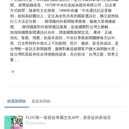
體。 經歷組織改造，1973年中央社改組為股份有限公司，以企業
方式經營；隨著民主化發展，1996年依據「中央通訊社設置條
例」改制為財團法人，定位為全民共有的國家通訊社，獨立超然執
行三大法定任務： ．辦理國內外新聞報導業務，服務大眾傳播媒
體。 ．辦理國家對外新聞通訊業務，促進國際對台灣之瞭解。 ．
加強與國際新聞通訊社合作，增進國際新聞交流。 秉持「正確、
領先、客觀、翔實」的基本原則，中央社專業新聞團隊每天以中、
英、日文即時對外發出上千則新聞、照片、圖表、影音與資訊，是
台灣唯一多語文新聞媒體，服務對象從媒體客戶擴大為閱聽大眾；
從台灣民眾延伸至全球僑胞與讀者，充分扮演「台灣之眼，世界之
窗」。
精選新聞稿
最新新聞稿
FLOC唯一基督徒專屬交友APP，基督徒的新福音
2021/03/29