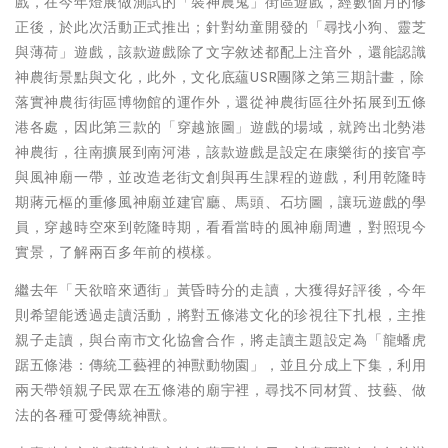
戲，在今年燈展做測試的「裝神農鬼」街區遊戲，經數個月的修
正後，於此次活動正式推出；針對幼童開發的「尋找小狗、靈芝
與薄荷」遊戲，該款遊戲除了文字敘述都配上注音外，還能認識
神農街景點與文化，此外，文化底蘊USR團隊之第三期計畫，除
落實神農街街區博物館的運作外，還從神農街區往外拓展到五條
港各處，因此第三款的「穿越旅圖」遊戲的場域，就跨出北勢港
神農街，往南擴展到南河港，該款遊戲是設定在康樂街的接官亭
與風神廟一帶，並改造老街文創與再生課程的遊戲，利用乾隆時
期蔣元樞的重修風神廟並建官廳、馬頭、石坊圖，讓玩遊戲的學
員，穿越時空來到乾隆時期，看看當時的風神廟周遭，對照現今
實景，了解兩百多年前的模樣。
繼去年「天欲暗來迺街」黃昏時分的走讀，大獲得好評後，今年
則希望能透過走讀活動，將對五條港文化的珍視往下扎根，主推
親子走讀，與台南市文化協會合作，將走讀主題設定為「龍蟠虎
踞五條港：傳統工藝裡的神獸動物園」，並且分成上下集，利用
兩天帶領親子民眾在五條港的廟宇裡，尋找不同材質、技藝、做
法的各種可愛傳統神獸。