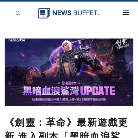
回到首頁
新聞稿分類
登入
刊登
《劍靈：革命》最新遊戲更
新 進入副本「黑暗血浪鯊