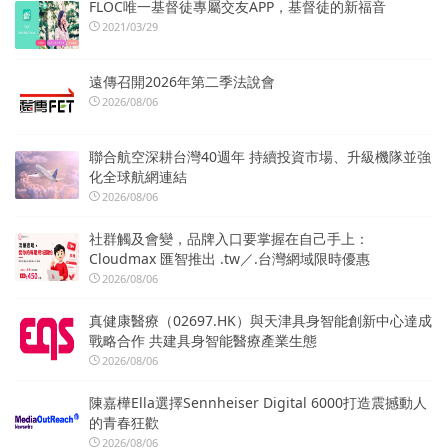
FLOC唯一基督徒專屬交友APP，基督徒的新福音
2021/03/29
遠傳召開2026年第二季法說會
2026/08/06
聯合航空深耕台灣40週年 持續投資市場、升級機隊並強
化全球航網連結
2026/08/06
社群觸及會變，品牌入口要掌握在自己手上：
Cloudmax 匯智推出 .tw／.台灣網域限時優惠
2026/08/06
真健康醫療（02697.HK）與天津具身智能創新中心達成
戰略合作 共建具身智能醫療產業生態
2026/08/06
陳嘉樺Ella選擇Sennheiser Digital 6000打造震撼動人
的青春狂歡
2026/08/06