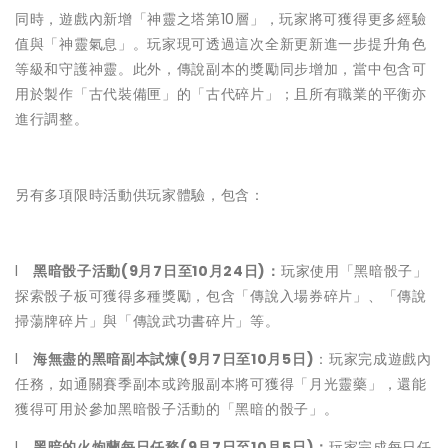
同時，遊戲內新增「神靈之塔第10層」，玩家將可獲得更多經驗
值與「神靈氣息」。玩家現可透過這次全新更新進一步提升角色
等級和守護神靈。此外，傳說副本的獎勵同步增加，當中包含可
用於製作「古代裝備匣」的「古代碎片」；且所有職業的平衡亦
進行調整。
另有多項限時活動供玩家體驗，包含：
l
黑暗骰子活動
(9
月
7
日至
10
月
24
日
)
：
玩家使用「黑暗骰子」
探索骰子板可獲得多種獎勵，包含「傳說入場券碎片」、「傳說
掃蕩牌碎片」與「傳說武功書碎片」等。
l
海無盡的黑暗副本試煉
(9
月
7
日至
10
月
5
日
)
：玩家完成遊戲內
任務，如通關賽季副本或跨服副本將可獲得「月光靈藥」，還能
獲得可用於參加黑暗骰子活動的「黑暗的骰子」。
l
黑暗的火炮蘭每日任務
(9
月
7
日至
10
月
5
日
)
：
玩家完成每日任