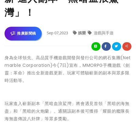
灣」！
Sep 07,2023
娛樂
遊戲與手遊
推廣新聞稿
身為全球領先、高品質手機遊戲開發與發行公司的網石集團(Net
marble Corporation)今(7日)宣布，MMORPG手機遊戲《劍
靈：革命》推出全新遊戲更新。玩家可體驗嶄新的副本與眾多限
時活動等。
玩家進入嶄新副本「黑暗血浪鯊灣」將會遇見首領「黑暗的海無
盡」和「黑暗的火炮蘭」。通關該副本後可獲得「耀眼的艦隊長
海無盡傳說八卦牌」等眾多獎勵。