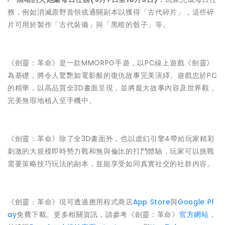
務，例如消滅原野首領或通關副本以獲得「古代碎片」，這些碎
片可用於製作「古代裝備」與「黑暗的骰子」等。
《劍靈：革命》是一款MMORPG手遊，以PC線上遊戲《劍靈》
為基礎，將令人驚艷如電影般的復仇故事完美演繹。遊戲忠於PC
的精華，以高品質全3D畫面呈現，並將龐大故事內容及世界觀，
完美無瑕地植入至手機中。
《劍靈：革命》除了全3D畫面外，也以虛幻引擎4帶給玩家精彩
刺激的大規模即時勢力戰和無與倫比的打鬥體驗，玩家可以挑戰
需要策略技巧玩法的副本，並能享受如同真實社交的社群內容。
《劍靈：革命》現可透過應用程式商店
App Store
與
Google Pl
ay
免費下載。更多相關資訊，請參考《劍靈：革命》
官方網站
，