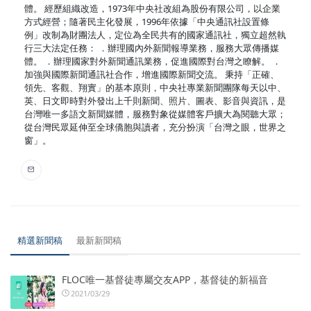
體。 經歷組織改造，1973年中央社改組為股份有限公司，以企業
方式經營；隨著民主化發展，1996年依據「中央通訊社設置條
例」改制為財團法人，定位為全民共有的國家通訊社，獨立超然執
行三大法定任務： ．辦理國內外新聞報導業務，服務大眾傳播媒
體。 ．辦理國家對外新聞通訊業務，促進國際對台灣之瞭解。 ．
加強與國際新聞通訊社合作，增進國際新聞交流。 秉持「正確、
領先、客觀、翔實」的基本原則，中央社專業新聞團隊每天以中、
英、日文即時對外發出上千則新聞、照片、圖表、影音與資訊，是
台灣唯一多語文新聞媒體，服務對象從媒體客戶擴大為閱聽大眾；
從台灣民眾延伸至全球僑胞與讀者，充分扮演「台灣之眼，世界之
窗」。
精選新聞稿
最新新聞稿
FLOC唯一基督徒專屬交友APP，基督徒的新福音
2021/03/29