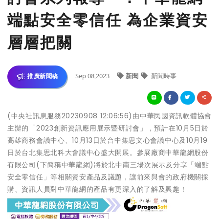
端點安全零信任 為企業資安
層層把關
Sep 08,2023
新聞
新聞時事
推廣新聞稿
(中央社訊息服務20230908 12:06:56)由中華民國資訊軟體協會
主辦的「2023創新資訊應用展示暨研討會」，預計在10月5日於
高雄商務會議中心、10月13日於台中集思文心會議中心及10月19
日於台北集思北科大會議中心盛大開展。參展廠商中華龍網股份
有限公司(下簡稱中華龍網)將於北中南三場次展示及分享「端點
安全零信任」等相關資安產品及議題，讓前來與會的政府機關採
購、資訊人員對中華龍網的產品有更深入的了解及興趣！