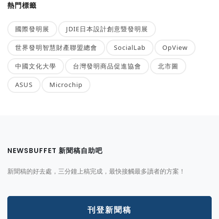
熱門標籤
國際發明展
JDIE日本設計創意暨發明展
世界發明智慧財產聯盟總會
SocialLab
OpView
中國文化大學
台灣發明商品促進協會
北市圖
ASUS
Microchip
NEWSBUFFET 新聞稿自助吧
新聞稿的好去處，三分鐘上稿完成，最快接觸最多讀者的方案！
刊登新聞稿