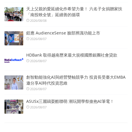
天上父親的愛延續化作希望力量！ 六名子女捐贈家扶
「南投映全號」延續善的循環
2026/08/08
鎧應 AudienceSense 臉部辨識功能上市
2026/08/07
HDBank 取得越南歷來最大規模國際銀團社會貸款
2026/08/07
創智動能強化AI與經營雙軸競爭力 投資長受臺大EMBA
邀分享AI時代投資思維
2026/08/07
ASUSx三麗鷗耍酷聯萌 潮玩開學祭搶抱AI筆電！
2026/08/07