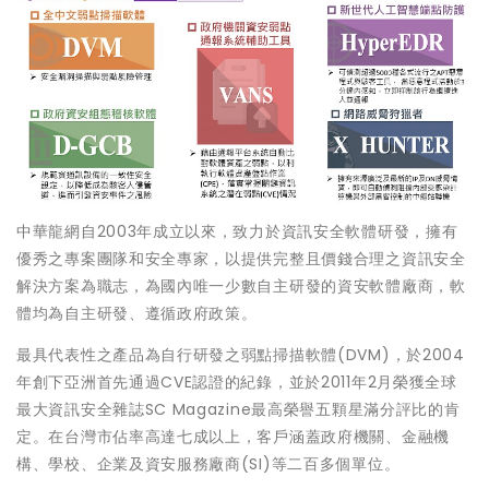
中華龍網自2003年成立以來，致力於資訊安全軟體研發，擁有
優秀之專案團隊和安全專家，以提供完整且價錢合理之資訊安全
解決方案為職志，為國內唯一少數自主研發的資安軟體廠商，軟
體均為自主研發、遵循政府政策。
最具代表性之產品為自行研發之弱點掃描軟體(DVM)，於2004
年創下亞洲首先通過CVE認證的紀錄，並於2011年2月榮獲全球
最大資訊安全雜誌SC Magazine最高榮譽五顆星滿分評比的肯
定。在台灣市佔率高達七成以上，客戶涵蓋政府機關、金融機
構、學校、企業及資安服務廠商(SI)等二百多個單位。