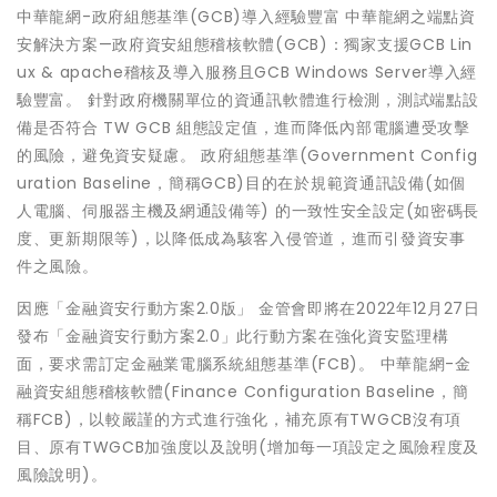
中華龍網-政府組態基準(GCB)導入經驗豐富 中華龍網之端點資
安解決方案—政府資安組態稽核軟體(GCB)：獨家支援GCB Lin
ux & apache稽核及導入服務且GCB Windows Server導入經
驗豐富。 針對政府機關單位的資通訊軟體進行檢測，測試端點設
備是否符合 TW GCB 組態設定值，進而降低內部電腦遭受攻擊
的風險，避免資安疑慮。 政府組態基準(Government Config
uration Baseline，簡稱GCB)目的在於規範資通訊設備(如個
人電腦、伺服器主機及網通設備等) 的一致性安全設定(如密碼長
度、更新期限等)，以降低成為駭客入侵管道，進而引發資安事
件之風險。
因應「金融資安行動方案2.0版」 金管會即將在2022年12月27日
發布「金融資安行動方案2.0」此行動方案在強化資安監理構
面，要求需訂定金融業電腦系統組態基準(FCB)。 中華龍網-金
融資安組態稽核軟體(Finance Configuration Baseline，簡
稱FCB)，以較嚴謹的方式進行強化，補充原有TWGCB沒有項
目、原有TWGCB加強度以及說明(增加每一項設定之風險程度及
風險說明)。