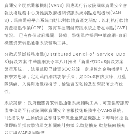
資通安全弱點通報機制(VANS) 因應現行行政院國家資通安全會
報技術服務中心所推廣政府機關資訊系統弱點通報機制(VAN
S)，藉由通報平台系統自動比對軟體資產之弱點，以利執行軟體
資產盤點作業(CPE)，落實掌握關鍵資訊系統之潛在弱點(CVE)
情況。 已有多個政府機關、醫療、學術單位採用中華龍網-政府
機關資安弱點通報系統輔助工具。
分散式阻斷服務攻擊(Distributed Denial-of-Service, DDo
S)解決方案 中華龍網於今年八月推出「新世代DDoS解決方案
繁星系統」，法規鼓勵已建置SOC並達一定規模之金融機構引入
攻擊方思維，定期藉由網路攻擊手法，如DDoS攻防演練、紅藍
隊演練、入侵與攻擊模擬等，檢驗資安監控及防禦部署之有效
性。
系統架構： 政府機關資安弱點通報系統輔助工具，可蒐集資訊資
產並傳送至行政院國家資通安全會報技術服務中心VANS系統。
1.抵擋攻擊 主動偵測並導引攻擊流量至繁星機器上 2.即時監控 提
供即時阻擋攻擊流量之相關統計數據 3.動態擴充 動態橫向擴充
並可與WAF協同防禦