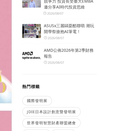
競爭力 投資長受臺大EMBA
邀分享AI時代投資思維
2026/08/07
ASUSx三麗鷗耍酷聯萌 潮玩
開學祭搶抱AI筆電！
2026/08/07
AMD公佈2026年第2季財務
報告
2026/08/07
熱門標籤
國際發明展
JDIE日本設計創意暨發明展
世界發明智慧財產聯盟總會