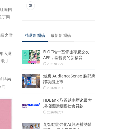
、紅遍國
拉丁樂
天籟之音
精選新聞稿
最新新聞稿
FLOC唯一基督徒專屬交友
7年入選
APP，基督徒的新福音
女歌手
2021/03/29
鎧應 AudienceSense 臉部辨
浦時尚
識功能上市
來同
2026/08/07
HDBank 取得越南歷來最大
規模國際銀團社會貸款
2026/08/07
創智動能強化AI與經營雙軸