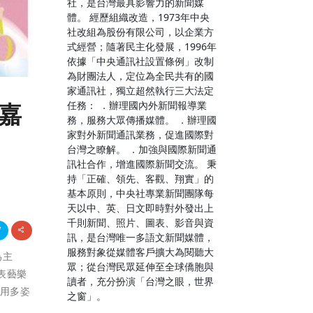
社，是台灣最具影響力的新聞媒
體。 經歷組織改造，1973年中央
社改組為股份有限公司，以企業方
式經營；隨著民主化發展，1996年
依據「中央通訊社設置條例」改制
為財團法人，定位為全民共有的國
家通訊社，獨立超然執行三大法定
任務： ．辦理國內外新聞報導業
耀嘉
務，服務大眾傳播媒體。 ．辦理國
家對外新聞通訊業務，促進國際對
台灣之瞭解。 ．加強與國際新聞通
訊社合作，增進國際新聞交流。 秉
持「正確、領先、客觀、翔實」的
基本原則，中央社專業新聞團隊每
天以中、英、日文即時對外發出上
千則新聞、照片、圖表、影音與資
訊，是台灣唯一多語文新聞媒體，
服務對象從媒體客戶擴大為閱聽大
為主
眾；從台灣民眾延伸至全球僑胞與
表藝樂
讀者，充分扮演「台灣之眼，世界
，用多姿
之窗」。