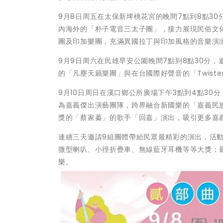
9月8日周五在太保新埤桃花宮的晚間7點到8點3
內海外的「朴子電音三太子團」，接力展現民俗文化
團及印加樂團，充滿異國拉丁與印加風格的音樂演
9月9日周六在民雄早安公園晚間7點到8點30分
的「凡塵天籟樂團」與在台國際好聲音的「Twist
9月10日周日在溪口鄉公所廣場下午3點到4點30
為嘉義傑出演藝團隊，跨界融合新國樂的「嘉義民
獎的「蔡家蓁」的歌手「回嘉」演出，吸引更多嘉
連續三天邀請9組團體帶給民眾最精彩的演出，活
微型喇叭、小徑折疊車、無線藍牙耳機等等大獎；
樂。