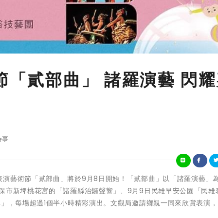
節「貳部曲」 諸羅演藝 閃
時事
2023仲夏表演藝術節「貳部曲」將於9月8日開始！「貳部曲」以「諸羅演藝」
保市新埤桃花宮的「諸羅縣治鑼聲響」、9月9日民雄早安公園「民雄
異」，每場超過1個半小時精彩演出。文觀局邀請鄉親一同來欣賞表演