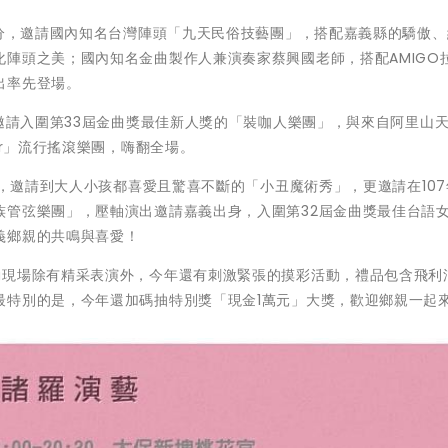
0分，邀請國內知名台灣陣頭「九天民俗技藝團」，搭配嘉義縣的驕傲
陣頭之美；國內知名金曲製作人兼演奏家蔡興國老師，搭配AMIGO
出率先登場。
，邀請入圍第33屆金曲獎最佳新人獎的「裝咖人樂團」，與來自阿里山
er」流行搖滾樂團，嗨翻全場。
分，邀請到大人小孩都喜愛且驚喜不斷的「小丑魔術秀」，更邀請在10
族管弦樂團」，壓軸演出邀請嘉義出身，入圍第32屆金曲獎最佳台語
義鄉親的共鳴與喜愛！
動現場除有精采表演外，今年還有刺激緊張的摸彩活動，禮品包含飛利
最特別的是，今年還加碼抽特別獎「現金1萬元」大獎，歡迎鄉親一起