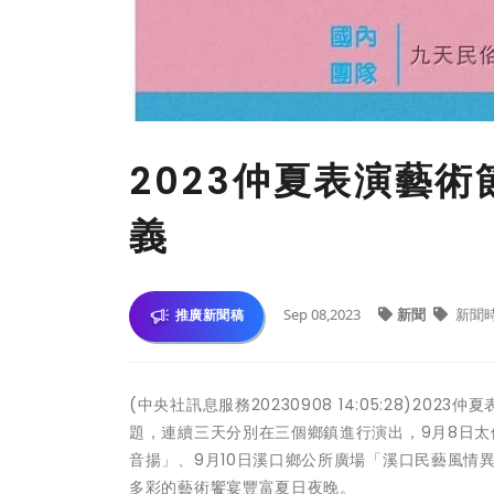
2023仲夏表演藝術
義
Sep 08,2023
新聞
新聞
推廣新聞稿
(中央社訊息服務20230908 14:05:28)
題，連續三天分別在三個鄉鎮進行演出，9月8日太
音揚」、9月10日溪口鄉公所廣場「溪口民藝風情
多彩的藝術饗宴豐富夏日夜晚。