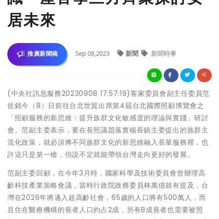
居未來
Sep 08,2023
新聞
新聞時事
推廣新聞稿
(中央社訊息服務20230908 17:57:19)客家委員會副主任委員范
佐銘今（8）日前往台北世貿出席第4屆台北國際照顧博覽會之
「照顧服務的新思維：提升族群文化敏感度的理論與實踐」研討
會。范副主委表示，要在長照議題落實楊長鎮主委提出的族群主
流化政策，就必須將不同族群文化的新思維融入長輩服務裡，也
許這只是第一槍，但說不定就能帶領台灣走向更好的發展。
范副主委回顧，在今年3月時，國家科學及技術委員會曾辦理高
齡科技產業策略會議，當時行政院政務委員林萬億就有提及，台
灣在2026年將邁入超高齡社會，65歲的人口將有500萬人，而
且住在醫療機構的長者人口約占2成，另有8成長者也需要被照