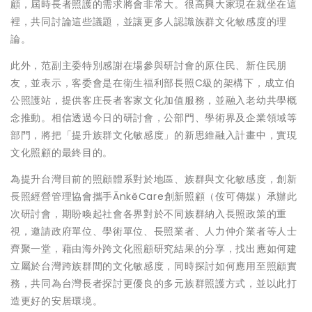
顧，屆時長者照護的需求將會非常大。很高興大家現在就坐在這
裡，共同討論這些議題，並讓更多人認識族群文化敏感度的理
論。
此外，范副主委特別感謝在場參與研討會的原住民、新住民朋
友，並表示，客委會是在衛生福利部長照C級的架構下，成立伯
公照護站，提供客庄長者客家文化加值服務，並融入老幼共學概
念推動。相信透過今日的研討會，公部門、學術界及企業領域等
部門，將把「提升族群文化敏感度」的新思維融入計畫中，實現
文化照顧的最終目的。
為提升台灣目前的照顧體系對於地區、族群與文化敏感度，創新
長照經營管理協會攜手ĀnkěCare創新照顧（侒可傳媒）承辦此
次研討會，期盼喚起社會各界對於不同族群納入長照政策的重
視，邀請政府單位、學術單位、長照業者、人力仲介業者等人士
齊聚一堂，藉由海外跨文化照顧研究結果的分享，找出應如何建
立屬於台灣跨族群間的文化敏感度，同時探討如何應用至照顧實
務，共同為台灣長者探討更優良的多元族群照護方式，並以此打
造更好的安居環境。