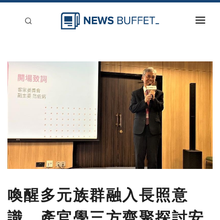
回到首頁
新聞稿分類
登入
刊登
喚醒多元族群融入長照意
識 產官學三方齊聚探討安