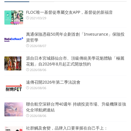
FLOC唯一基督徒專屬交友APP，基督徒的新福音
2021/03/29
萬通保險憑藉50周年企劃首創「Invesurance」保險投
資哲學
2026/08/07
源自日本宮城縣仙台市、頂級傳統美學花魁體驗「極麗
花魁」自2026年8月起正式開放預約
2026/08/06
遠傳召開2026年第二季法說會
2026/08/06
聯合航空深耕台灣40週年 持續投資市場、升級機隊並強
化全球航網連結
2026/08/06
社群觸及會變，品牌入口要掌握在自己手上：