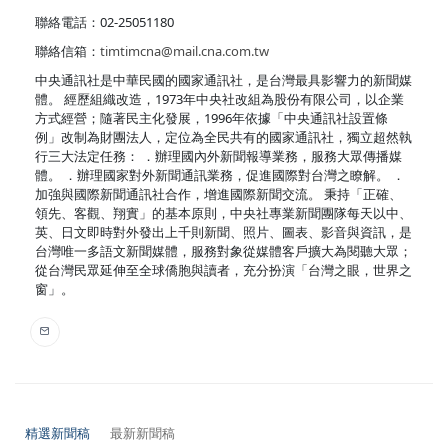
聯絡電話：02-25051180
聯絡信箱：
timtimcna@mail.cna.com.tw
中央通訊社是中華民國的國家通訊社，是台灣最具影響力的新聞媒
體。 經歷組織改造，1973年中央社改組為股份有限公司，以企業
方式經營；隨著民主化發展，1996年依據「中央通訊社設置條
例」改制為財團法人，定位為全民共有的國家通訊社，獨立超然執
行三大法定任務： ．辦理國內外新聞報導業務，服務大眾傳播媒
體。 ．辦理國家對外新聞通訊業務，促進國際對台灣之瞭解。 ．
加強與國際新聞通訊社合作，增進國際新聞交流。 秉持「正確、
領先、客觀、翔實」的基本原則，中央社專業新聞團隊每天以中、
英、日文即時對外發出上千則新聞、照片、圖表、影音與資訊，是
台灣唯一多語文新聞媒體，服務對象從媒體客戶擴大為閱聽大眾；
從台灣民眾延伸至全球僑胞與讀者，充分扮演「台灣之眼，世界之
窗」。
精選新聞稿
最新新聞稿