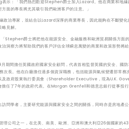
szag表示：「我們熱烈歡迎Stephen爵士加入Lazard。他在商業和地
型方面的專長將尤其吸引我們歐洲客戶的注意。」
地緣政治專家，並結合以Lazard深厚的商業專長，因此能夠在不斷變化
策略見解。
ia表示：「Stephen爵士將把他在能源安全、金融服務和歐洲貿易關係方面
政治洞察力將幫助我們的客戶評估全球瞬息萬變的商業和政策形勢將
至2022年9月期間擔任英國政府國家安全顧問，代表首相監督英國的安全、國
防部常務次長。他在白廳擔任過多個資深職務，包括能源與氣候變遷部常務
執行委員會（Shareholder Executive，現為U.K. Gove
事會擔任了7年的政府代表。在Morgan Grenfell和德意志銀行從事投
大學的傑出訪問學者，主要研究能源與國家安全之間的關係，同時亦是房地產公
和資產管理公司之一，在北美、南美、歐洲、亞洲和澳大利亞26個國家的4