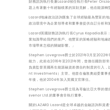
財務諮詢執行長兼Lazard候任執行長Peter Or
題上有著數十年經驗積累的深刻見解，他在能源轉
Lazard地緣政治諮詢匯集了全球經驗最為豐富的
政治環境中為企業領導者和董事會提供自訂分析和
Lazard英國財務諮詢執行長Cyrus Kapad
業知識帶給我們的客戶。他豐富的策略經驗和地緣
市場帶來怎樣的關鍵影響。」
Stephen Lovegrove爵士於2021年3月
能力，此前在2016年至2021年間，曾擔任國
負責監督英國再生能源融資差價合約制度的引入，以及政府股東
nt Investments）主管。他曾在倫敦奧組委董
年後，他於2004年加入英國文官隊伍。
Stephen Lovegrove爵士現為哥倫比亞
svenor Ltd.的董事會非執行董事。
關於LAZARD Lazard是全球卓越的金融諮詢