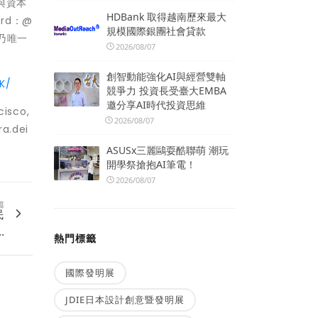
與資本
HDBank 取得越南歷來最大
rd：@
規模國際銀團社會貸款
本乃唯一
2026/08/07
創智動能強化AI與經營雙軸
K/
競爭力 投資長受臺大EMBA
邀分享AI時代投資思維
isco,
2026/08/07
a.dei
ASUSx三麗鷗耍酷聯萌 潮玩
開學祭搶抱AI筆電！
2026/08/07
篇
民
.
熱門標籤
國際發明展
JDIE日本設計創意暨發明展