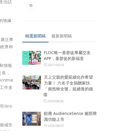
緣政治話
的地緣
精選新聞稿
最新新聞稿
的廣泛專
給經濟和
FLOC唯一基督徒專屬交友
APP，基督徒的新福音
防和情報
2021/03/29
次長，
天上父親的愛延續化作希望
rnme
力量！ 六名子女捐贈家扶
行工作多
「南投映全號」延續善的循
環
2026/08/08
司Gro
鎧應 AudienceSense 臉部辨
識功能上市
3個城市
2026/08/07