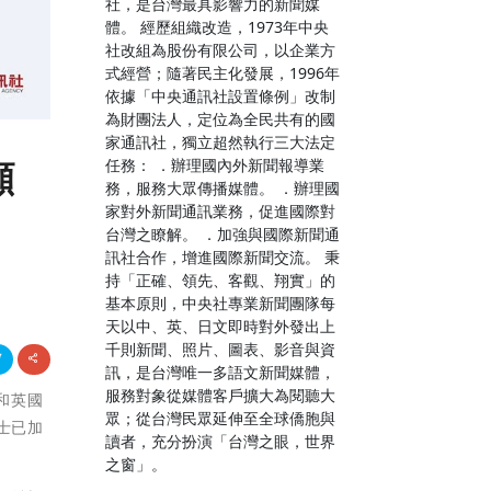
社，是台灣最具影響力的新聞媒
體。 經歷組織改造，1973年中央
社改組為股份有限公司，以企業方
式經營；隨著民主化發展，1996年
依據「中央通訊社設置條例」改制
為財團法人，定位為全民共有的國
家通訊社，獨立超然執行三大法定
顧
任務： ．辦理國內外新聞報導業
務，服務大眾傳播媒體。 ．辦理國
家對外新聞通訊業務，促進國際對
台灣之瞭解。 ．加強與國際新聞通
訊社合作，增進國際新聞交流。 秉
持「正確、領先、客觀、翔實」的
基本原則，中央社專業新聞團隊每
天以中、英、日文即時對外發出上
千則新聞、照片、圖表、影音與資
訊，是台灣唯一多語文新聞媒體，
服務對象從媒體客戶擴大為閱聽大
治和英國
眾；從台灣民眾延伸至全球僑胞與
爵士已加
讀者，充分扮演「台灣之眼，世界
之窗」。