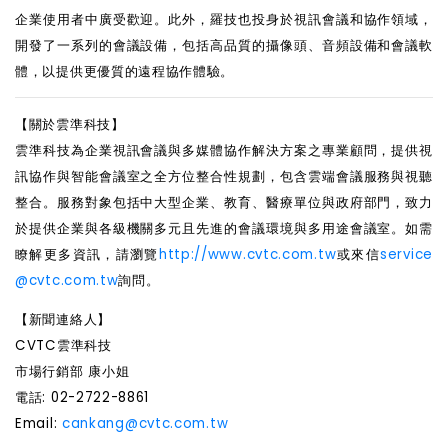
企業使用者中廣受歡迎。此外，羅技也投身於視訊會議和協作領域，
開發了一系列的會議設備，包括高品質的攝像頭、音頻設備和會議軟
體，以提供更優質的遠程協作體驗。
【關於雲準科技】
雲準科技為企業視訊會議與多媒體協作解決方案之專業顧問，提供視
訊協作與智能會議室之全方位整合性規劃，包含雲端會議服務與視聽
整合。服務對象包括中大型企業、教育、醫療單位與政府部門，致力
於提供企業與各級機關多元且先進的會議環境與多用途會議室。如需
瞭解更多資訊，請瀏覽
http://www.cvtc.com.tw
或來信
service
@cvtc.com.tw
詢問。
【新聞連絡人】
CVTC雲準科技
市場行銷部 康小姐
電話: 02-2722-8861
Email:
cankang@cvtc.com.tw