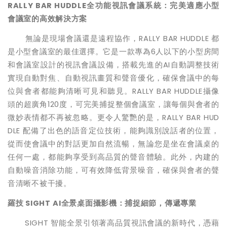
RALLY BAR HUDDLE
全功能視訊會議系統：完美適應小型
會議室的高效解決方案
無論是現場會議還是遠程協作，RALLY BAR HUDDLE 都
是小型會議室的最佳選擇。它是一款專為6人以下的小型房間
和會議室設計的視訊會議設備，搭載先進的AI自動調整技術
實現自動對焦、自動視訊畫質和聲音優化，確保會議中的每
位與會者都能夠清晰可見和聽見。RALLY BAR HUDDLE攝像
頭的超廣角120度，可完美捕捉整個會議室，讓每個與會者的
微妙表情都不再被忽略。更令人驚艷的是，RALLY BAR HUD
DLE 配備了出色的語音定位技術，能夠識別說話者的位置，
從而使會議中的對話更加自然流暢，無論您是坐在會議桌的
任何一處，都能夠享受到高品質的聲音體驗。此外，內建的
自動噪音消除功能，可有效降低背景噪音，確保與會者的聲
音清晰不被干擾。
羅技 SIGHT
AI
全景桌面攝影機：捕捉細節，傳遞專業
SIGHT 智能全景引領著高品質視訊會議的新時代，憑藉