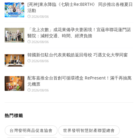
[死神]東永降臨《七騎士Re:BIRTH》 同步推出各種夏日
活動
2026/08/06
「北上次數」成花東備孕夫妻困境！宜蘊串聯花蓮門諾
醫院：減輕交通、時間、經濟負擔
2026/08/06
韓國新任駐台代表黃載皓返回母校 巧遇文化大學同窗
2026/08/06
配客嘉推全台首創可循環禮盒 RePresent！滿千再抽萬
元機票
2026/08/06
熱門標籤
台灣發明商品促進協會
世界發明智慧財產聯盟總會