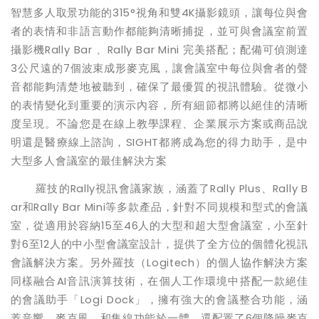
智慧多人取景功能的315°視角和雙4K攝影鏡頭，讓每位與會
者的表情和非語言動作都能夠清晰捕捉，並可與會議室前置
攝影機Rally Bar 、Rally Bar Mini 完美搭配；配備可偵測達
3公尺遠的7個波束成形麥克風，讓會議室中每位與會者的聲
音都能夠清楚地被聽到，確保了最優質的視訊體驗。從微小
的表情變化到重要的演示內容，所有細節都將以絕佳的清晰
度呈現。不論您是在線上教學課程、企業展示方案或商品說
明還是醫療線上諮詢，SIGHT都將成為您的得力助手，是中
大型多人會議室的最佳解決方案
羅技的Rally視訊會議家族，涵蓋了Rally Plus、Rally B
ar和Rally Bar Mini等多款產品，針對不同規模和型式的會議
室，從適用於容納15至46人的大型和超大型會議室，小至針
對6至12人的中小型會議室設計，提供了全方位的個體化視訊
會議解決方案。另外羅技（Logitech）的個人協作解決方案
同樣融合AI音訊演算技術，在個人工作環境中搭配一款絕佳
的會議助手「Logi Dock」，擁有強大的會議整合功能，涵
蓋音響、麥克風、和集線功能於一體，還配置了6個降噪麥克