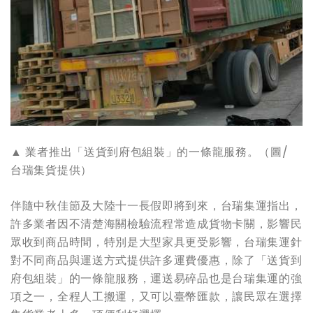
▲ 業者推出「送貨到府包組裝」的一條龍服務。（圖/
台瑞集貨提供）
伴隨中秋佳節及大陸十一長假即將到來，台瑞集運指出，
許多業者因不清楚海關檢驗流程常造成貨物卡關，影響民
眾收到商品時間，特別是大型家具更受影響，台瑞集運針
對不同商品與運送方式提供許多運費優惠，除了「送貨到
府包組裝」的一條龍服務，運送易碎品也是台瑞集運的強
項之一，全程人工搬運，又可以臺幣匯款，讓民眾在選擇