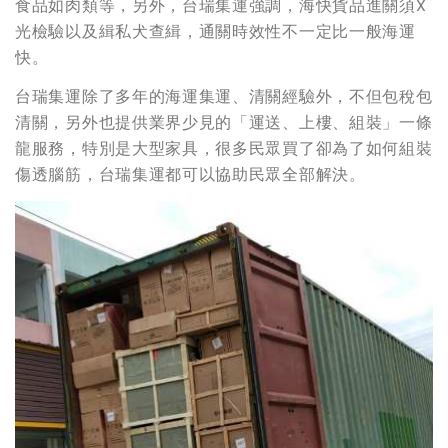
食品如肉類等，另外，台瑞集運強調，海快貨品進關須X
光檢驗以及緝私犬查緝，通關時效性不一定比一般海運
快。
台瑞集運除了多年的海運集運、清關經驗外，不但包稅包
清關，另外也提供業界少見的「運送、上樓、組裝」一條
龍服務，特別是大型家具，很多民眾買了卻為了如何組裝
傷透腦筋，台瑞集運都可以協助民眾全部解決。