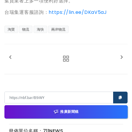
集貨業者上多一項便利好選擇。
台瑞集運客服諮詢：
https://lin.ee/DKaV5aJ
淘寶
物流
海快
兩岸物流
推廣新聞稿
發佈單位名稱：711NEWS