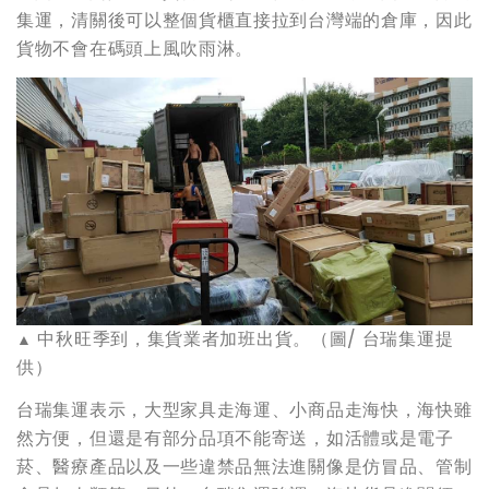
集運，清關後可以整個貨櫃直接拉到台灣端的倉庫，因此
貨物不會在碼頭上風吹雨淋。
中秋旺季到，集貨業者加班出貨。（圖/ 台瑞集運提
▲
供）
台瑞集運表示，大型家具走海運、小商品走海快，海快雖
然方便，但還是有部分品項不能寄送，如活體或是電子
菸、醫療產品以及一些違禁品無法進關像是仿冒品、管制