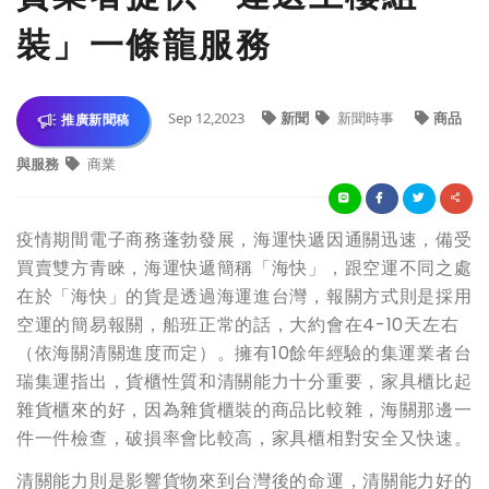
裝」一條龍服務
Sep 12,2023
新聞
新聞時事
商品
推廣新聞稿
與服務
商業
疫情期間電子商務蓬勃發展，海運快遞因通關迅速，備受
買賣雙方青睞，海運快遞簡稱「海快」，跟空運不同之處
在於「海快」的貨是透過海運進台灣，報關方式則是採用
空運的簡易報關，船班正常的話，大約會在
4-10
天左右
（依海關清關進度而定）。擁有
10
餘年經驗的集運業者台
瑞集運指出，貨櫃性質和清關能力十分重要，家具櫃比起
雜貨櫃來的好，因為雜貨櫃裝的商品比較雜，海關那邊一
件一件檢查，破損率會比較高，家具櫃相對安全又快速。
清關能力則是影響貨物來到台灣後的命運，清關能力好的