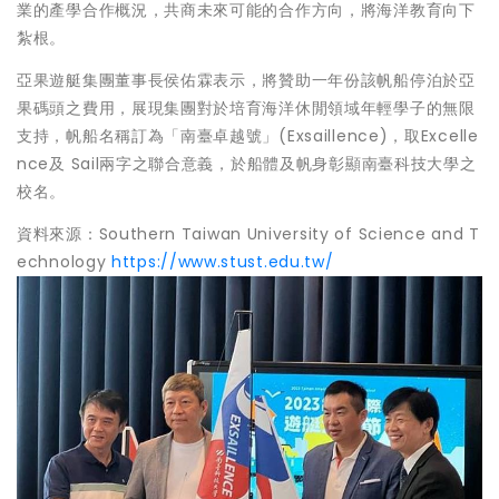
業的產學合作概況，共商未來可能的合作方向，將海洋教育向下
紮根。
亞果遊艇集團董事長侯佑霖表示，將贊助一年份該帆船停泊於亞
果碼頭之費用，展現集團對於培育海洋休閒領域年輕學子的無限
支持，帆船名稱訂為「南臺卓越號」(Exsaillence)，取Excelle
nce及 Sail兩字之聯合意義，於船體及帆身彰顯南臺科技大學之
校名。
資料來源：Southern Taiwan University of Science and T
echnology
https://www.stust.edu.tw/