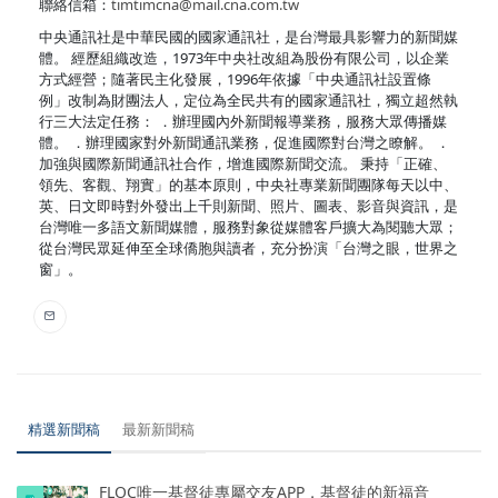
聯絡信箱：
timtimcna@mail.cna.com.tw
中央通訊社是中華民國的國家通訊社，是台灣最具影響力的新聞媒
體。 經歷組織改造，1973年中央社改組為股份有限公司，以企業
方式經營；隨著民主化發展，1996年依據「中央通訊社設置條
例」改制為財團法人，定位為全民共有的國家通訊社，獨立超然執
行三大法定任務： ．辦理國內外新聞報導業務，服務大眾傳播媒
體。 ．辦理國家對外新聞通訊業務，促進國際對台灣之瞭解。 ．
加強與國際新聞通訊社合作，增進國際新聞交流。 秉持「正確、
領先、客觀、翔實」的基本原則，中央社專業新聞團隊每天以中、
英、日文即時對外發出上千則新聞、照片、圖表、影音與資訊，是
台灣唯一多語文新聞媒體，服務對象從媒體客戶擴大為閱聽大眾；
從台灣民眾延伸至全球僑胞與讀者，充分扮演「台灣之眼，世界之
窗」。
精選新聞稿
最新新聞稿
FLOC唯一基督徒專屬交友APP，基督徒的新福音