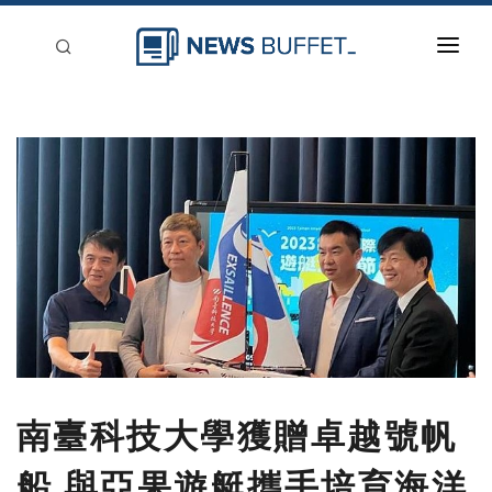
回到首頁
新聞稿分類
登入
刊登
南臺科技大學獲贈卓越號帆
船 與亞果遊艇攜手培育海洋