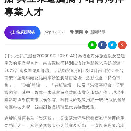
專業人才
Sep 12,2023
新聞
新聞時事
推廣新聞稿
(中央社訊息服務20230912 10:59:43)為增進海洋旅遊以及遊艇
產業的產官學合作，南市觀旅局特別以海洋遊憩觀光為題舉辦「
2023台南國際遊艇論壇」，活動於9月9日及10日兩日於亞果台
南安平遊艇碼頭及福爾摩沙遊艇酒店登場，活動包含「特色市
集」 、「遊艇體驗」 、「遊艇論壇」 以及「港濱演唱會」等豐
富內容。其中，為進一步落實海洋遊艇產業之產學合作，現場由
樂活海洋學院董事長侯佑霖、執行長羅致遠捐贈一艘28呎帆船給
南臺科技大學，並由副校長張瑞星代表接受致贈。
這艘帆船原名為「樂活號」，是樂活海洋學院推廣海洋休閒的重
要功臣之一，參與過無數大小之競賽及活動，一直以來對於培訓