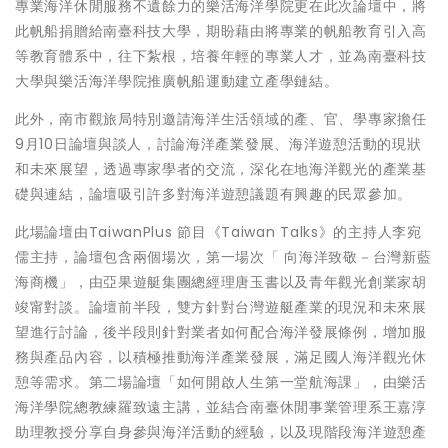
專業海洋休閒服務不遺餘力的樂活海洋學院更在此次論壇中，將
此帆船捐贈給南臺科技大學，期盼藉由將專業的帆船教育引入高
等教育體系中，往下紮根，培養年輕的專業人才，並為南臺科技
大學與樂活海洋學院推廣帆船運動建立產學鏈結。
此外，南市觀旅局特別邀請海洋生活領域的產、官、學專家擔任
9月10日論壇與談人，討論海洋產業發展、海洋遊憩活動的現狀
和未來展望，透過專家學者的交流，深化在地海洋觀光的產業基
礎與連結，論壇吸引許多對海洋遊憩議題有興趣的民眾參加。
此場論壇由TaiwanPlus 節目《Taiwan Talks》的主持人李宛
儒主持，論壇包含兩個場次，第一場次「 向海洋致敬－台灣新藍
海商機」，由亞果遊艇集團總經理唐玉書以及青年觀光創業家胡
竣甯對談。論壇前半段，雙方針對台灣遊艇產業的現況和未來展
望進行討論，後半段則針對業者如何配合海洋發展條例，增加服
務與產品內容，以積極推動海洋產業發展，滿足國人海洋觀光休
憩等需求。第二場論壇「如何開啟人生第一堂航海課」，由樂活
海洋學院總教練羅致遠主講，並結合南臺休閒事業管理系王嘉淳
助理教授分享自身參與海洋活動的經驗，以及現階段海洋遊憩產