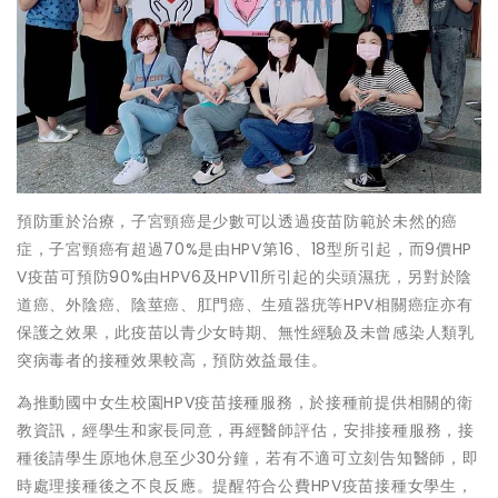
預防重於治療，子宮頸癌是少數可以透過疫苗防範於未然的癌
症，子宮頸癌有超過70%是由HPV第16、18型所引起，而9價HP
V疫苗可預防90%由HPV6及HPV11所引起的尖頭濕疣，另對於陰
道癌、外陰癌、陰莖癌、肛門癌、生殖器疣等HPV相關癌症亦有
保護之效果，此疫苗以青少女時期、無性經驗及未曾感染人類乳
突病毒者的接種效果較高，預防效益最佳。
為推動國中女生校園HPV疫苗接種服務，於接種前提供相關的衛
教資訊，經學生和家長同意，再經醫師評估，安排接種服務，接
種後請學生原地休息至少30分鐘，若有不適可立刻告知醫師，即
時處理接種後之不良反應。提醒符合公費HPV疫苗接種女學生，