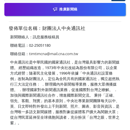
推廣新聞稿
發佈單位名稱：財團法人中央通訊社
新聞聯絡人：訊息服務核稿員
聯絡電話：02-25051180
聯絡信箱：
timtimcna@mail.cna.com.tw
中央通訊社是中華民國的國家通訊社，是台灣最具影響力的新聞媒
體。 經歷組織改造，1973年中央社改組為股份有限公司，以企業
方式經營；隨著民主化發展，1996年依據「中央通訊社設置條
例」改制為財團法人，定位為全民共有的國家通訊社，獨立超然執
行三大法定任務： ．辦理國內外新聞報導業務，服務大眾傳播媒
體。 ．辦理國家對外新聞通訊業務，促進國際對台灣之瞭解。 ．
加強與國際新聞通訊社合作，增進國際新聞交流。 秉持「正確、
領先、客觀、翔實」的基本原則，中央社專業新聞團隊每天以中、
英、日文即時對外發出上千則新聞、照片、圖表、影音與資訊，是
台灣唯一多語文新聞媒體，服務對象從媒體客戶擴大為閱聽大眾；
從台灣民眾延伸至全球僑胞與讀者，充分扮演「台灣之眼，世界之
窗」。