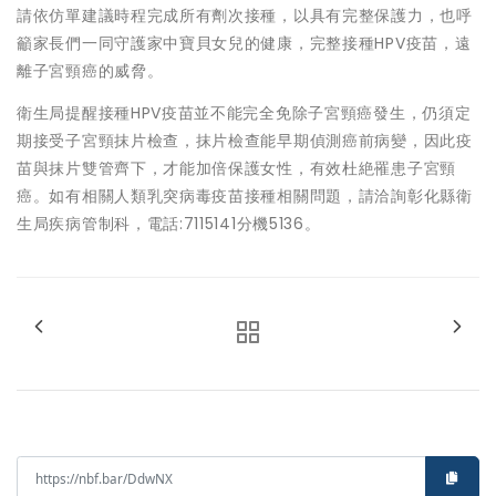
請依仿單建議時程完成所有劑次接種，以具有完整保護力，也呼
籲家長們一同守護家中寶貝女兒的健康，完整接種HPV疫苗，遠
離子宮頸癌的威脅。
衛生局提醒接種HPV疫苗並不能完全免除子宮頸癌發生，仍須定
期接受子宮頸抹片檢查，抹片檢查能早期偵測癌前病變，因此疫
苗與抹片雙管齊下，才能加倍保護女性，有效杜絶罹患子宮頸
癌。如有相關人類乳突病毒疫苗接種相關問題，請洽詢彰化縣衛
生局疾病管制科，電話:7115141分機5136。