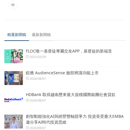
精選新聞稿
最新新聞稿
FLOC唯一基督徒專屬交友APP，基督徒的新福音
2021/03/29
鎧應 AudienceSense 臉部辨識功能上市
2026/08/07
HDBank 取得越南歷來最大規模國際銀團社會貸款
2026/08/07
創智動能強化AI與經營雙軸競爭力 投資長受臺大EMBA
邀分享AI時代投資思維
2026/08/07