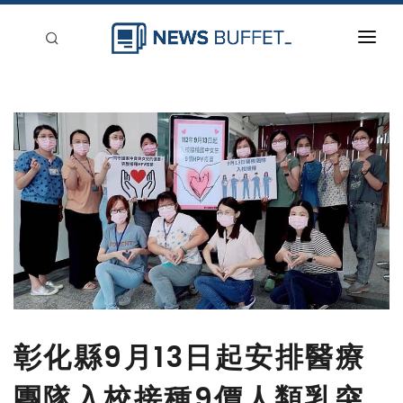
回到首頁
新聞稿分類
登入
刊登
彰化縣9月13日起安排醫療
團隊入校接種9價人類乳突