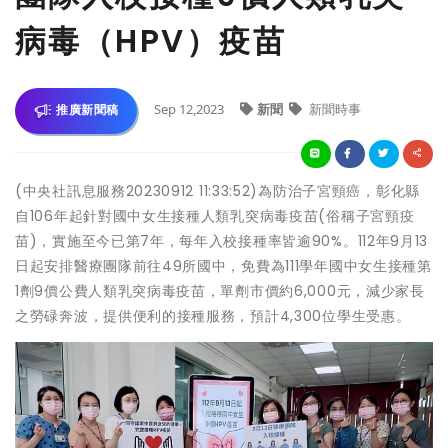
病毒（HPV）疫苗
Sep 12,2023
新聞
新聞時事
推廣新聞稿
(中央社訊息服務20230912 11:33:52)為防治子宮頸癌，彰化縣
自106年起針對國中女生接種人類乳突病毒疫苗(俗稱子宮頸疫
苗)，實施至今已第7年，每年入校接種率皆逾90%。112年9月13
日起安排醫療團隊前往49所國中，免費為111學年國中女生接種第
1劑9價公費人類乳突病毒疫苗，單劑市價約6,000元，減少家長
之勞碌奔波，提供便利的接種服務，預計4,300位學生受惠。