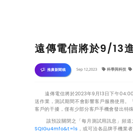
遠傳電信將於9/1
Sep 12,2023
科學與科技
推廣新聞稿
遠傳電信將於2023年9月13日下午04
送作業，測試期間不會影響客戶服務使用。
客戶的干擾，僅有少部分客戶手機會發出特
該預設關閉之「每月測試用訊息」頻道之
SQIGu4mfo&t=1s
，或可洽各品牌手機業者