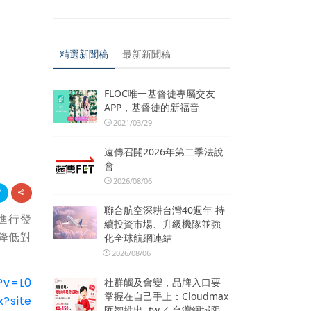
精選新聞稿
最新新聞稿
FLOC唯一基督徒專屬交友
APP，基督徒的新福音
2021/03/29
遠傳召開2026年第二季法說
會
2026/08/06
聯合航空深耕台灣40週年 持
進行發
續投資市場、升級機隊並強
降低對
化全球航網連結
2026/08/06
?v=L0
社群觸及會變，品牌入口要
掌握在自己手上：Cloudmax
?site
匯智推出 .tw／.台灣網域限