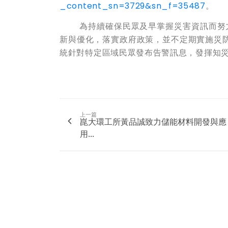
_content_sn=3729&sn_f=35487
。
為持續確保民眾及早掌握災害資訊而努力
新與優化，落實政府政策，並不定期實施災
統針對特定區域民眾發布告警訊息，發揮知
上一篇
崑大環工所黃品誠致力儲能材料開發與應
用...