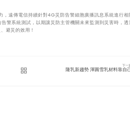
，遠傳電信持續針對4G災防告警細胞廣播訊息系統進行相
防告警系統測試，以期讓災防主管機關未來監測到災害時，透
災、避災的效用！
下一
隆乳新趨勢 渾圓雪乳材料靠自