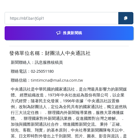
推廣新聞稿
發佈單位名稱：財團法人中央通訊社
新聞聯絡人：訊息服務核稿員
聯絡電話：02-25051180
聯絡信箱：
timtimcna@mail.cna.com.tw
中央通訊社是中華民國的國家通訊社，是台灣最具影響力的新聞媒
體。 經歷組織改造，1973年中央社改組為股份有限公司，以企業
方式經營；隨著民主化發展，1996年依據「中央通訊社設置條
例」改制為財團法人，定位為全民共有的國家通訊社，獨立超然執
行三大法定任務： ．辦理國內外新聞報導業務，服務大眾傳播媒
體。 ．辦理國家對外新聞通訊業務，促進國際對台灣之瞭解。 ．
加強與國際新聞通訊社合作，增進國際新聞交流。 秉持「正確、
領先、客觀、翔實」的基本原則，中央社專業新聞團隊每天以中、
英、日文即時對外發出上千則新聞、照片、圖表、影音與資訊，是