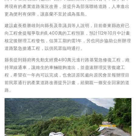
將現有的產業道路落況改善，並提升為部落聯絡道路，人車進出
更為便利有保障，讓嘉蘭不至於成為孤島。
建設處長蔡勝雄則向縣長及章議員等人說明，目前臺東縣政府已
向工程會提報爭取約8,400萬的工程預算，預計112年10月中計畫
核定後辦理工程發包，估算工期約需1年，另也同步協助公所辦理
道路緊急搶通工程，以供民眾臨時通行。
縣長提到縣府將先動支經費480萬元進行路基緊急修復工程，維
持單線通車，讓維生的車輛能夠進出，並盡速辦理災害復建工
程，希望在一年內可以完成，也會請原民處向原民會呈報辦理目
前民眾通行的產業道路改善提升計畫，給鄉親一條安全回家的道
路。