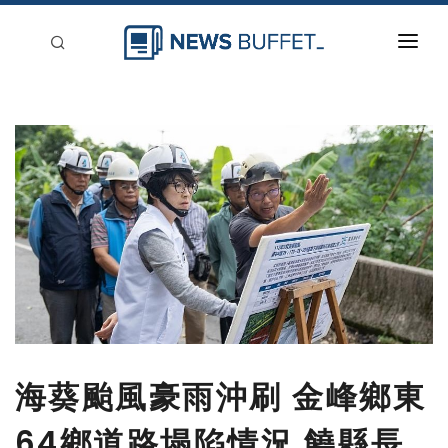
回到首頁
新聞稿分類
登入
刊登
海葵颱風豪雨沖刷 金峰鄉東
64鄉道路塌陷情況 饒縣長