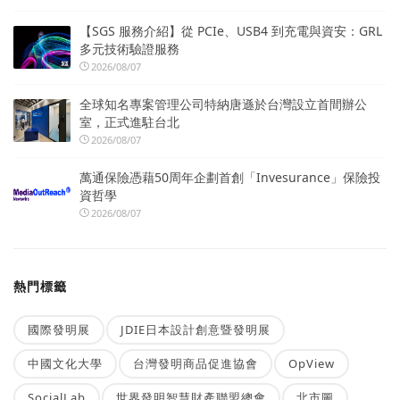
【SGS 服務介紹】從 PCIe、USB4 到充電與資安：GRL
多元技術驗證服務
2026/08/07
全球知名專案管理公司特納唐遜於台灣設立首間辦公
室，正式進駐台北
2026/08/07
萬通保險憑藉50周年企劃首創「Invesurance」保險投
資哲學
2026/08/07
熱門標籤
國際發明展
JDIE日本設計創意暨發明展
中國文化大學
台灣發明商品促進協會
OpView
SocialLab
世界發明智慧財產聯盟總會
北市圖