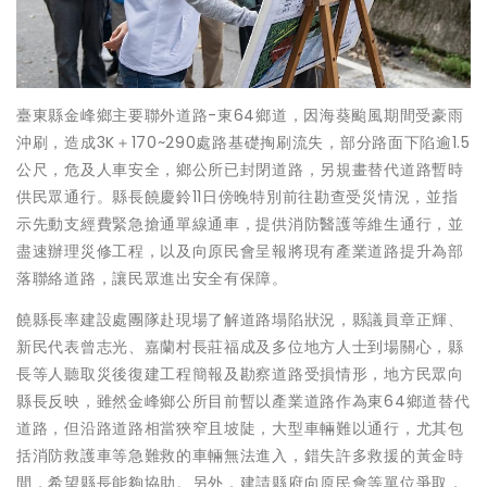
臺東縣金峰鄉主要聯外道路-東64鄉道，因海葵颱風期間受豪雨
沖刷，造成3K＋170~290處路基礎掏刷流失，部分路面下陷逾1.5
公尺，危及人車安全，鄉公所已封閉道路，另規畫替代道路暫時
供民眾通行。縣長饒慶鈴11日傍晚特別前往勘查受災情況，並指
示先動支經費緊急搶通單線通車，提供消防醫護等維生通行，並
盡速辦理災修工程，以及向原民會呈報將現有產業道路提升為部
落聯絡道路，讓民眾進出安全有保障。
饒縣長率建設處團隊赴現場了解道路塌陷狀況，縣議員章正輝、
新民代表曾志光、嘉蘭村長莊福成及多位地方人士到場關心，縣
長等人聽取災後復建工程簡報及勘察道路受損情形，地方民眾向
縣長反映，雖然金峰鄉公所目前暫以產業道路作為東64鄉道替代
道路，但沿路道路相當狹窄且坡陡，大型車輛難以通行，尤其包
括消防救護車等急難救的車輛無法進入，錯失許多救援的黃金時
間，希望縣長能夠協助。另外，建請縣府向原民會等單位爭取，