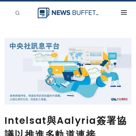
回到首頁
新聞稿分類
登入
刊登
Intelsat與Aalyria簽署協
議以推進多軌道連接