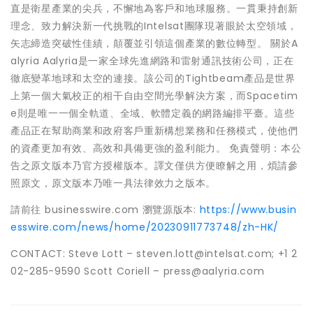
直是衛星產業的尖兵，不懈地為客戶和地球服務。一貫秉持創新
理念、致力解決新一代挑戰的Intelsat團隊現著眼於太空領域，
矢志締造突破性佳績，顛覆並引領這個產業的數位轉型。 關於A
alyria Aalyria是一家全球先進網路和雷射通訊技術公司，正在
徹底變革地球和太空的連接。該公司的Tightbeam產品是世界
上第一個大氣校正的相干自由空間光學解決方案，而Spacetim
e則是唯一一個全軌道、全域、軟體定義的網路編排平臺。這些
產品正在幫助商業和政府客戶重新構想業務和任務模式，使他們
的資產更加有效、高效和具備更強的盈利能力。 免責聲明：本公
告之原文版本乃官方授權版本。譯文僅供方便瞭解之用，煩請參
照原文，原文版本乃唯一具法律效力之版本。
請前往 businesswire.com 瀏覽源版本:
https://www.busin
esswire.com/news/home/20230911773748/zh-HK/
CONTACT: Steve Lott – steven.lott@intelsat.com; +1 2
02-285-9590 Scott Coriell – press@aalyria.com