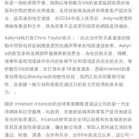
術是一個軟硬體平臺，能夠以每秒數百Gb的速度協調衛星的地
面和空間的雙向光學連接。這些技術將為政府和商業客戶提供安
全、超高速的地空連接。在2024年投入使用后，Aalyria將實時
傳輸海量資料文件，併為容量不足或受到損害的網路提供備份。
Aalyria執行長Chris Taylor表示：「此次合作對天基連接的推
動作用類似於從銅纜過渡到光纖所帶來的地面連接效果。Aalyri
a的新型多軌道網路即服務將創造歷史，為包括航太器、飛機、
海事和遠程現場操作在內的各種平台和環境提供安全的全光、每
秒數百Gb的連接，並打算向多TB連接邁進。憑藉Intelsat的產
業領導地位和Aalyria的前瞻性科技，我們正在共同重塑可能
性，並創建一種引領和推動充滿活力的新太空經濟的基本能
力。」
關於 Intelsat Intelsat的全球專業團隊透過該公司的新一代全
球網路和託管服務，向政府、非政府組織和商業客戶提供無縫且
安全的衛星通訊。Intelsat經管其在全球以規模和先進稱著的衛
星群及連接性基礎設施，彌合數位鴻溝，幫助人群跨越五湖四海
通話、聆聽、溝通、合作和共存。自60年前成立以來，該公司一