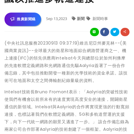
Sep 13,2023
新聞
新聞時事
推廣新聞稿
(中央社訊息服務20230913 09:37:19)維吉尼亞州麥克林--(美
國商業資訊)--全球最大的衛星和地面綜合網路營運商之一、機
上連接(IFC)的領先供應商Intelsat今天與總部位於加州利佛摩
的先進軟體定義網路和光網路通信先驅Aalyria簽署了一份合作
備忘錄，其中包括推動開發一種新的光學技術的資金承諾。該技
術可在地面和太空之間傳輸創紀錄量級的資料。
Intelsat技術長Bruno Fromont表示：「Aalyria的突破性技術
使我們有機會以前所未有的速度實現高度安全的連接，開闢衛星
通信的新領域。Intelsat與Aalyria的合作將實現更強的行動寬頻
連接，也標誌著我們在軟體定義網路、5G和多軌道營運的支援
下，向下一代統一網路的願景又邁進了一步。」 該合作備忘錄為
兩家公司合作部署Aalyria的技術創建了一個框架。Aalyria的技