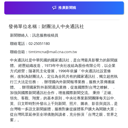
推廣新聞稿
發佈單位名稱：財團法人中央通訊社
新聞聯絡人：訊息服務核稿員
聯絡電話：02-25051180
聯絡信箱：
timtimcna@mail.cna.com.tw
中央通訊社是中華民國的國家通訊社，是台灣最具影響力的新聞媒
體。 經歷組織改造，1973年中央社改組為股份有限公司，以企業
方式經營；隨著民主化發展，1996年依據「中央通訊社設置條
例」改制為財團法人，定位為全民共有的國家通訊社，獨立超然執
行三大法定任務： ．辦理國內外新聞報導業務，服務大眾傳播媒
體。 ．辦理國家對外新聞通訊業務，促進國際對台灣之瞭解。 ．
加強與國際新聞通訊社合作，增進國際新聞交流。 秉持「正確、
領先、客觀、翔實」的基本原則，中央社專業新聞團隊每天以中、
英、日文即時對外發出上千則新聞、照片、圖表、影音與資訊，是
台灣唯一多語文新聞媒體，服務對象從媒體客戶擴大為閱聽大眾；
從台灣民眾延伸至全球僑胞與讀者，充分扮演「台灣之眼，世界之
窗」。