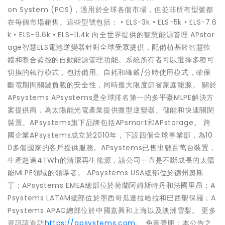
on System (PCS)，適用於全球各個市場，但並非所有型號都
在每個市場銷售。這些型號包括： • ELS-3k • ELS-5k • ELS-7.6
k • ELS-9.6k • ELS-11.4k 向全世界提供的智慧能源管理 APstor
age智慧ELS電池逆變器針對全球受眾提供，配備植基於智慧軟
體和整合監控的自動能源管理功能。系統所有者可以選擇多種可
切換的執行模式，包括備用、自耗和峰穀/分時使用模式，確保
斷電期間關鍵負載的安全性，同時最大限度節省家庭能源。 關於
APsystems APsystems是全球排名第一的多平臺MLPE解決方
案提供商，為太陽能光電產業提供微型逆變器、儲能和快速關閉
裝置。APsystems旗下品牌包括APsmart和APstorage。 跨
國企業APsystems成立於2010年，下設四個全球事業部，為10
0多個國家的客戶提供服務。APsystems已售出數百萬台裝置，
生產超過4TWh的清潔再生能源，該公司一直是不斷成長的太陽
能MLPE領域的領導者。 APsystems USA總部位於德州奧斯
丁；APsystems EMEA總部位於荷蘭阿姆斯特丹和法國里昂；A
Psystems LATAM總部位於墨西哥瓜達拉哈拉和巴西聖保羅；A
Psystems APAC總部位於中國嘉興和上海以及澳洲雪梨。 更多
資訊請造訪
https://apsystems.com
。 免責聲明：本公告之