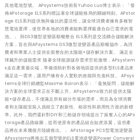
其他電池型號。 APsystems技術長Yuhao Luo博士表示：「發
佈APstorage ELS系列標誌著全球儲能格局的關鍵時刻。APstor
age ELS系列提供無與倫比的靈活性，讓全球消費者擁有多種智
慧電池選擇，使世界各地的消費者能夠選擇最適合自己需求的電
池。」 與DS3微型逆變器順暢整合 ELS系列是交流耦合儲能解決
方案，旨在與APsystems DS3微型逆變器產品順暢協作，為消
費者和專業人士提供全面整合的太陽能+儲存解決方案。 滿足全
球飆升的儲能需求 隨著全球能源儲存需求空前激增，APsystem
s走在產業最尖端，準備借助針對各個地區提供的多型ELS產品來
滿足這一需求，讓用戶擁有令人驚歎的效能與先進科技。 APsys
tems全球行銷總監Maxime Boiron表示：「毫無疑問，儲能解
決方案的全球需求正在不斷上升。APsystems致力於提供太陽
能+儲存產品，不僅滿足所有細分市場的需求，而且為全球消費
者和太陽能安裝人員樹立了創新性、相容性和易用性方面的新標
準。此外，我們還針對DIY和三相儲存領域提出了振奮人心的APs
torage產品路線圖，從而使原有的產品組合如虎添翼，這些產
品將在未來幾個月陸續推出。」 APstorage PCS型電池逆變器
APsystems將推出五個型號的ELS電池逆變器Power Conversi