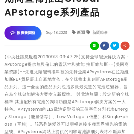
APstorage系列產品
Sep 13,2023
新聞
新聞時事
推廣新聞稿
(中央社訊息服務20230913 09:47:25)支持全球能源解決方案：
APstorage提供無與倫比的靈活性和效能 拉斯維加斯--(美國商
業資訊)--先進太陽能轉換科技的先鋒企業APsystems在拉斯維
加斯RE+貿易展上自豪地宣佈，在全球推出其創新APstorage產
品系列。這一全面的產品系列包括多款最先進的電池逆變器，旨
在為全球儲能解決方案樹立新標準。 與電池無關：設定新的全球
標準 其適配所有電池的獨特功能是APstorage解決方案的一大
特色。APsystems的ELS電池逆變器的三個字母分別代表Energ
y Storage（能量儲存）、Low Voltage（低壓）和Single-ph
ase（單相）。該系列逆變器可以順暢連接多種業界領先的電池
型號。APsystems網站上提供的相容電池詳細列表將不斷添加