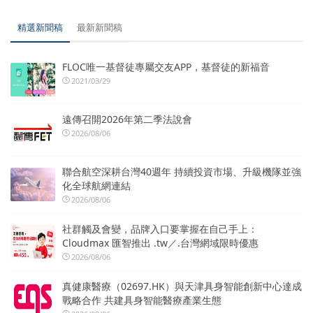
精選新聞稿
最新新聞稿
FLOC唯一基督徒專屬交友APP，基督徒的新福音
2021/03/29
遠傳召開2026年第二季法說會
2026/08/06
聯合航空深耕台灣40週年 持續投資市場、升級機隊並強
化全球航網連結
2026/08/06
社群觸及會變，品牌入口要掌握在自己手上：
Cloudmax 匯智推出 .tw／.台灣網域限時優惠
2026/08/06
真健康醫療（02697.HK）與天津具身智能創新中心達成
戰略合作 共建具身智能醫療產業生態