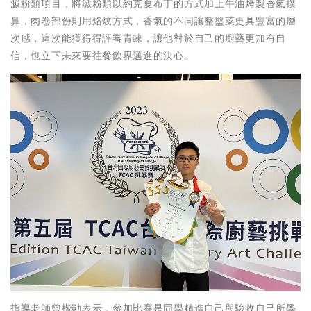
澱粉類項目，將澱粉類以約克夏布丁的方式加上牛油烤製香氣撲
鼻，肉卷部份則用烙炆方式，香氣的不同讓整盤菜更具豐富的層
次感，這次能獲得得評審青睞，讓他對於自己的廚藝更加有自
信，也立下未來要往餐飲界邁進的決心。
指導老師曾楷勛表示，參加比賽是同學精進自己與驗收自己所學