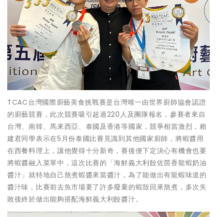
TCAC台灣國際廚藝美食挑戰賽是台灣唯一由世界廚師協會認證
的廚藝競賽，此次競賽吸引超過220人及團隊報名，參賽者來自
台灣、南韓、馬來西亞、泰國及香港等國家，競爭相當激烈，賴
建君同學表示在5月份泰國比賽見識到其他國家廚師，將蝦醬用
在西餐料理上，讓他覺得十分新奇，賽後便下定決心有機會也要
將蝦醬融入菜單中，這次比賽的「海鮮義大利餃佐茴香龍蝦奶油
醬汁」就特地自己熬煮蝦醬來當醬汁，為了能做出有龍蝦味道的
醬汁味，比賽前去魚市場要了許多廢棄的蝦殼回來熬煮，多次失
敗後終於做出能夠搭配海鮮義大利餃醬汁。