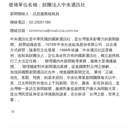
發佈單位名稱：財團法人中央通訊社
新聞聯絡人：訊息服務核稿員
聯絡電話：02-25051180
聯絡信箱：
timtimcna@mail.cna.com.tw
中央通訊社是中華民國的國家通訊社，是台灣最具影響力的新聞媒
體。 經歷組織改造，1973年中央社改組為股份有限公司，以企業
方式經營；隨著民主化發展，1996年依據「中央通訊社設置條
例」改制為財團法人，定位為全民共有的國家通訊社，獨立超然執
行三大法定任務： ．辦理國內外新聞報導業務，服務大眾傳播媒
體。 ．辦理國家對外新聞通訊業務，促進國際對台灣之瞭解。 ．
加強與國際新聞通訊社合作，增進國際新聞交流。 秉持「正確、
領先、客觀、翔實」的基本原則，中央社專業新聞團隊每天以中、
英、日文即時對外發出上千則新聞、照片、圖表、影音與資訊，是
台灣唯一多語文新聞媒體，服務對象從媒體客戶擴大為閱聽大眾；
從台灣民眾延伸至全球僑胞與讀者，充分扮演「台灣之眼，世界之
窗」。