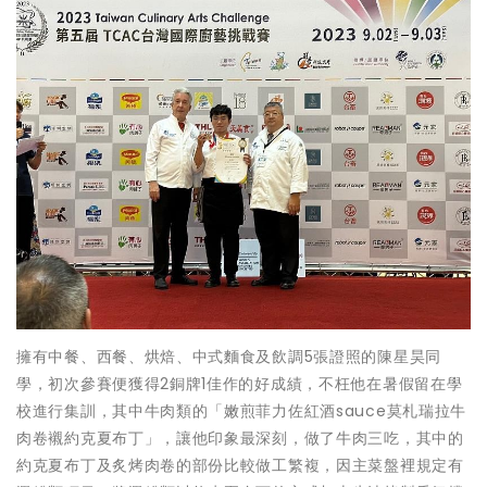
擁有中餐、西餐、烘焙、中式麵食及飲調5張證照的陳星昊同
學，初次參賽便獲得2銅牌1佳作的好成績，不枉他在暑假留在學
校進行集訓，其中牛肉類的「嫩煎菲力佐紅酒sauce莫札瑞拉牛
肉卷襯約克夏布丁」，讓他印象最深刻，做了牛肉三吃，其中的
約克夏布丁及炙烤肉卷的部份比較做工繁複，因主菜盤裡規定有