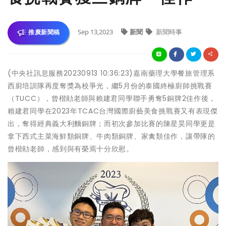
Sep 13,2023
新聞
新聞時事
推廣新聞稿
(中央社訊息服務20230913 10:36:23)嘉南藥理大學餐旅管理系
西廚培訓隊再度奪獎為校爭光，繼5月份的泰國終極廚師挑戰賽
（TUCC），曾楷勛老師與賴建君同學聯手勇奪5銅牌2佳作後，
賴建君同學在2023年TCAC台灣國際廚藝美食挑戰賽又有表現傑
出，奪得經典義大利麵銅牌；而初次參加比賽的陳星昊同學更是
拿下西式主菜海鮮類銅牌、牛肉類銅牌、家禽類佳作，讓帶隊的
曾楷勛老師，感到與有榮焉十分欣慰。