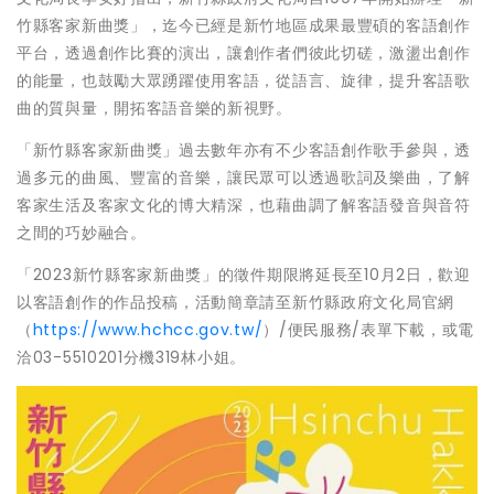
竹縣客家新曲獎」，迄今已經是新竹地區成果最豐碩的客語創作
平台，透過創作比賽的演出，讓創作者們彼此切磋，激盪出創作
的能量，也鼓勵大眾踴躍使用客語，從語言、旋律，提升客語歌
曲的質與量，開拓客語音樂的新視野。
「新竹縣客家新曲獎」過去數年亦有不少客語創作歌手參與，透
過多元的曲風、豐富的音樂，讓民眾可以透過歌詞及樂曲，了解
客家生活及客家文化的博大精深，也藉曲調了解客語發音與音符
之間的巧妙融合。
「2023新竹縣客家新曲獎」的徵件期限將延長至10月2日，歡迎
以客語創作的作品投稿，活動簡章請至新竹縣政府文化局官網
（
https://www.hchcc.gov.tw/
）/便民服務/表單下載，或電
洽03-5510201分機319林小姐。