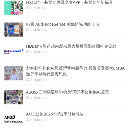
FLOC唯一基督徒專屬交友APP，基督徒的新福音
2021/03/29
鎧應 AudienceSense 臉部辨識功能上市
2026/08/07
HDBank 取得越南歷來最大規模國際銀團社會貸款
2026/08/07
創智動能強化AI與經營雙軸競爭力 投資長受臺大EMBA
邀分享AI時代投資思維
2026/08/07
ASUSx三麗鷗耍酷聯萌 潮玩開學祭搶抱AI筆電！
2026/08/07
AMD公佈2026年第2季財務報告
2026/08/07