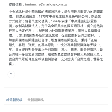
聯絡信箱：
timtimcna@mail.cna.com.tw
中央通訊社是中華民國的國家通訊社，是台灣最具影響力的新聞媒
體。 經歷組織改造，1973年中央社改組為股份有限公司，以企業
方式經營；隨著民主化發展，1996年依據「中央通訊社設置條
例」改制為財團法人，定位為全民共有的國家通訊社，獨立超然執
行三大法定任務： ．辦理國內外新聞報導業務，服務大眾傳播媒
體。 ．辦理國家對外新聞通訊業務，促進國際對台灣之瞭解。 ．
加強與國際新聞通訊社合作，增進國際新聞交流。 秉持「正確、
領先、客觀、翔實」的基本原則，中央社專業新聞團隊每天以中、
英、日文即時對外發出上千則新聞、照片、圖表、影音與資訊，是
台灣唯一多語文新聞媒體，服務對象從媒體客戶擴大為閱聽大眾；
從台灣民眾延伸至全球僑胞與讀者，充分扮演「台灣之眼，世界之
窗」。
精選新聞稿
最新新聞稿