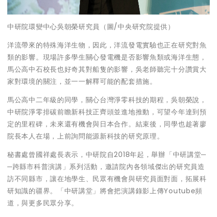
中研院環變中心吳朝榮研究員（圖/中央研究院提供）
洋流帶來的特殊海洋生物，因此，洋流發電實驗也正在研究對魚
類的影響。現場許多學生關心發電機是否影響魚類或海洋生態，
馬公高中石校長也好奇其對船隻的影響，吳老師聽完十分讚賞大
家對環境的關注，並一一解釋可能的配套措施。
馬公高中二年級的同學，關心台灣淨零科技的期程，吳朝榮說，
中研院淨零排碳前瞻新科技正齊頭並進地推動，可望今年達到預
定的里程碑，未來還有機會與日本合作。結束後，同學也趁著廖
院長本人在場，上前詢問能源新科技的研究原理。
秘書處曾國祥處長表示，中研院自2018年起，舉辦「中研講堂─
─跨縣市科普演講」系列活動，邀請院內各領域傑出的研究員造
訪不同縣市，讓在地學生、民眾有機會與研究員面對面，拓展科
研知識的疆界。「中研講堂」將會把演講錄影上傳Youtube頻
道，與更多民眾分享。