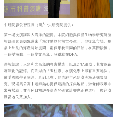
中研院廖俊智院長（圖/中央研究院提供）
第一場次演講深入海洋的記憶。本院細胞與個體生物學研究所游
智凱研究員娓娓道來「海洋動物的前世今生」。他從魚市場、餐
桌上常見的海產開始提問，兩個形貌雷同的胚胎，在某階段後，
一個變海膽、一個變文昌魚，關鍵就在DNA。
游智凱說，人類和文昌魚的脊索構造，以及DNA組成，其實保留
著演化的記憶。而澎湖的「玉柱蟲」在演化學上即有重要地位，
備受國際學者關注。直到現在，他也經年來到澎湖海邊採集研
究。現場馬公高中老師熱心提供建議的採集地點，游老師表示非
常有幫助，並介紹目前許多澎湖的研究計畫也正在進行，歡迎澎
湖當地民眾加入。