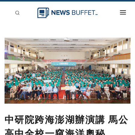
回到首頁
新聞稿分類
登入
刊登
中研院跨海澎湖辦演講 馬公
高中全校一窺海洋奧秘