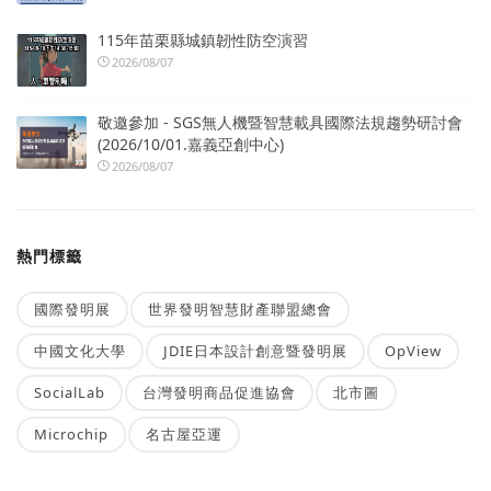
115年苗栗縣城鎮韌性防空演習
2026/08/07
敬邀參加 - SGS無人機暨智慧載具國際法規趨勢研討會
(2026/10/01.嘉義亞創中心)
2026/08/07
熱門標籤
國際發明展
世界發明智慧財產聯盟總會
中國文化大學
JDIE日本設計創意暨發明展
OpView
SocialLab
台灣發明商品促進協會
北市圖
Microchip
名古屋亞運