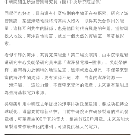
中研院細生所游智凱研究員（圖/中央研究院提供）
同學們也好奇，目前還有什麼特別的生物正在被探索、研究？游
智凱說，某些海蛞蝓能將海藻納入體內，取得其光合作用的能
量，這樣互利共生的關係，也是他目前很有興趣的主題。游智凱
投入地說，海洋對他而言，就是一個天然的實驗室，等著被探
索。
看似平靜的海洋，其實充滿能量！第二場次演講，由本院環境變
遷研究中心吳朝榮研究員主講「潔淨發電機─黑潮」。吳朝榮解
釋，臺灣得力於獨特的地理位置，黑潮就近在咫尺，不僅帶來豐
富的海洋生物資源，更有源源不絕，本土自產的潔淨能源——
「海洋能」，這股力量，不僅帶來豐沛的漁產，未來更有望能成
為臺灣基載電力來源。
吳朝榮引用中研院去年提出的淨零排碳政策建議，要成功扭轉全
球暖化，還需要前瞻新科技。目前中研院正在研發製造的洋流發
電機，可望產生100千瓦的電力，相當於120戶用電。未來若能大
量製造並作最佳化的排列，可望提供極大的電力。