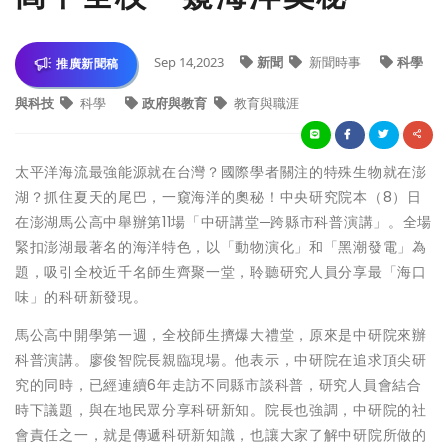
Sep 14,2023
新聞
新聞時事
科學
推廣新聞稿
與科技
科學
政府與教育
教育與職涯
太平洋海流最強能源就在台灣？國際學者關注的特殊生物就在澎
湖？抓住夏天的尾巴，一窺海洋的奧秘！中央研究院本（8）日
在澎湖馬公高中舉辦第11場「中研講堂─跨縣市科普演講」。全場
緊扣澎湖最著名的海洋特色，以「動物演化」和「黑潮發電」為
題，吸引全校近千名師生齊聚一堂，聆聽研究人員分享最「海口
味」的科研新發現。
馬公高中開學第一週，全校師生擠爆大禮堂，原來是中研院來辦
科普演講。廖俊智院長親臨現場。他表示，中研院在追求頂尖研
究的同時，已經連續6年走訪不同縣市談科普，研究人員會結合
時下議題，與在地民眾分享科研新知。院長也強調，中研院的社
會責任之一，就是傳遞科研新知識，也讓大家了解中研院所做的