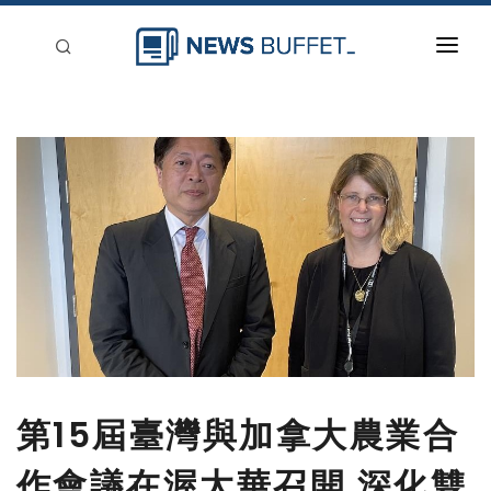
回到首頁
新聞稿分類
登入
刊登
第15屆臺灣與加拿大農業合
作會議在渥太華召開 深化雙