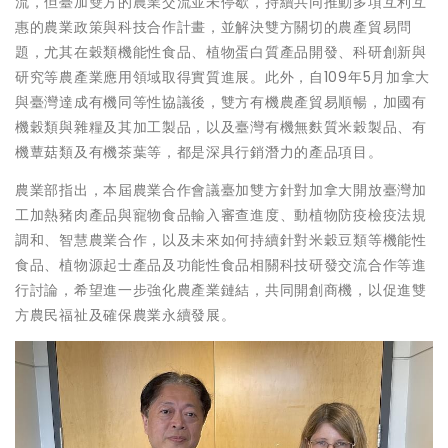
流，但臺加雙方的農業交流並未停歇，持續共同推動多項互利互
惠的農業政策與科技合作計畫，並解決雙方關切的農產貿易問
題，尤其在穀類機能性食品、植物蛋白質產品開發、科研創新與
研究等農產業應用領域取得實質進展。此外，自109年5月加拿大
與臺灣達成有機同等性協議後，雙方有機農產貿易順暢，加國有
機穀類與雜糧及其加工製品，以及臺灣有機無麩質米穀製品、有
機蕈菇類及有機茶葉等，都是深具行銷潛力的產品項目。
農業部指出，本屆農業合作會議臺加雙方針對加拿大開放臺灣加
工加熱豬肉產品與寵物食品輸入審查進度、動植物防疫檢疫法規
調和、智慧農業合作，以及未來如何持續針對米穀豆類等機能性
食品、植物源起士產品及功能性食品相關科技研發交流合作等進
行討論，希望進一步強化農產業鏈結，共同開創商機，以促進雙
方農民福祉及確保農業永續發展。