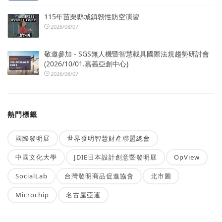
115年苗栗縣城鎮韌性防空演習
2026/08/07
敬邀參加 - SGS無人機暨智慧載具國際法規趨勢研討會
(2026/10/01.嘉義亞創中心)
2026/08/07
熱門標籤
國際發明展
世界發明智慧財產聯盟總會
中國文化大學
JDIE日本設計創意暨發明展
OpView
SocialLab
台灣發明商品促進協會
北市圖
Microchip
名古屋亞運