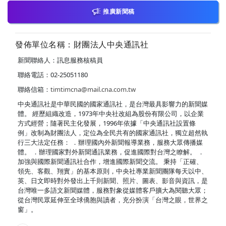
推廣新聞稿
發佈單位名稱：財團法人中央通訊社
新聞聯絡人：訊息服務核稿員
聯絡電話：02-25051180
聯絡信箱：
timtimcna@mail.cna.com.tw
中央通訊社是中華民國的國家通訊社，是台灣最具影響力的新聞媒
體。 經歷組織改造，1973年中央社改組為股份有限公司，以企業
方式經營；隨著民主化發展，1996年依據「中央通訊社設置條
例」改制為財團法人，定位為全民共有的國家通訊社，獨立超然執
行三大法定任務： ．辦理國內外新聞報導業務，服務大眾傳播媒
體。 ．辦理國家對外新聞通訊業務，促進國際對台灣之瞭解。 ．
加強與國際新聞通訊社合作，增進國際新聞交流。 秉持「正確、
領先、客觀、翔實」的基本原則，中央社專業新聞團隊每天以中、
英、日文即時對外發出上千則新聞、照片、圖表、影音與資訊，是
台灣唯一多語文新聞媒體，服務對象從媒體客戶擴大為閱聽大眾；
從台灣民眾延伸至全球僑胞與讀者，充分扮演「台灣之眼，世界之
窗」。