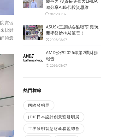
競爭力 投資長受臺大EMBA
邀分享AI時代投資思維
2026/08/07
醫院實習
ASUSx三麗鷗耍酷聯萌 潮玩
月來比難
開學祭搶抱AI筆電！
老師傾囊
2026/08/07
AMD公佈2026年第2季財務
報告
2026/08/07
熱門標籤
國際發明展
JDIE日本設計創意暨發明展
世界發明智慧財產聯盟總會