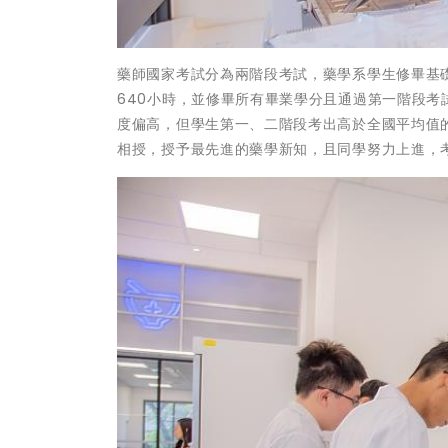
藥師國家考試分為兩階段考試，藥學系學生修畢基
640小時，並修畢所有畢業學分且通過第一階段
度偏高，但學生第一、二階段考出高於全國平均值
相授，授予最先進的藥學新知，且同學努力上進，