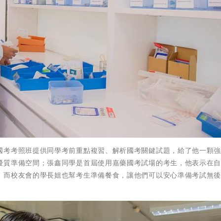
國考考照班提供同學考前重點複習、解析國考關鍵試題，給了他一顆
優質準備空間；張鑫同學是首屆使用嘉藥國考試場的考生，他表示在
，而校友會的學長姐也幫考生準備餐食，讓他們可以安心準備考試無