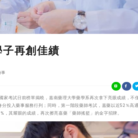
學子再創佳績
時事
12專技藥師國家考試日前榜單揭曉，嘉南藥理大學藥學系再次拿下亮眼成績，不僅
身分投入藥事服務行列；同時，第一階段藥師考試，嘉藥以近52％高
4%，其耀眼的成績，再次擦亮嘉藥「藥師搖籃」的金字招牌。