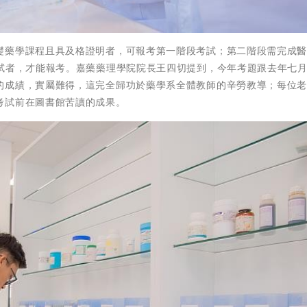
礎藥學課程且具及格證明者，可報考第一階段考試；第二階段需完成
考試者，才能報考。嘉藥藥理學院院長王四切提到，今年考題跟去年七
的成績，實屬難得，這完全歸功於藥學系全體教師的辛勞教導；每位
考試前在圖書館苦讀的成果。