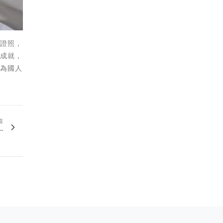
業證照，
的成就，
極為國人
篇
.