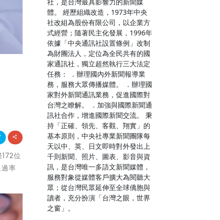
社，是台灣最具影響力的新聞媒
體。 經歷組織改造，1973年中央
社改組為股份有限公司，以企業方
式經營；隨著民主化發展，1996年
依據「中央通訊社設置條例」改制
為財團法人，定位為全民共有的國
家通訊社，獨立超然執行三大法定
任務： ．辦理國內外新聞報導業
務，服務大眾傳播媒體。 ．辦理國
家對外新聞通訊業務，促進國際對
台灣之瞭解。 ．加強與國際新聞通
訊社合作，增進國際新聞交流。 秉
持「正確、領先、客觀、翔實」的
基本原則，中央社專業新聞團隊每
天以中、英、日文即時對外發出上
172位
千則新聞、照片、圖表、影音與資
訊，是台灣唯一多語文新聞媒體，
通過率
服務對象從媒體客戶擴大為閱聽大
眾；從台灣民眾延伸至全球僑胞與
讀者，充分扮演「台灣之眼，世界
之窗」。