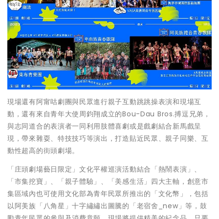
現場還有阿甯咕劇團與民眾進行親子互動跳跳操表演和現場互
動，還有來自青年大使周鈞翔成立的Bou-Dau Bros.搏逗兄弟，
與志同道合的表演者一同利用肢體喜劇或是戲劇結合新馬戲呈
現，帶來雜耍、特技技巧等演出，打造貼近民眾、親子同樂、互
動性超高的街頭劇場。
「庄頭劇場藝日限定」文化平權巡演活動結合「熱鬧表演」、
「市集挖寶」、「親子體驗」、「美感生活」四大主軸，創意市
集區域內也可使用文化部為青年民眾所推出的「文化幣」，包括
以阿美族「八角星」十字繡繡出圖騰的「老宿舍_new」等，鼓
勵青年民眾的參與及消費意願。現場將提供精美的紀念品，只要