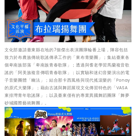
文化部邀請臺東縣在地的7個傑出表演團隊輪番上場，陣容包括
致力於布農族傳統歌謠傳承工作的「東布青樂團」；集結臺東各
個卑南族部落「卑南族青春歌隊」；透過與耆老學習馬蘭複音歌
謠的「阿美族複音傳唱青春歌隊」；以實驗和迷幻音樂演出的電
子音樂團體「幽法」；結合那卡西風格與現代搖滾樂的「Ponay
的原式大樂隊」；藉由古謠與舞蹈展現文化傳習特色的「VASA
東排灣青年歌謠隊」；以及臺東僅有的專業異國舞蹈團隊「舞夢
砂城國際藝術舞團」。