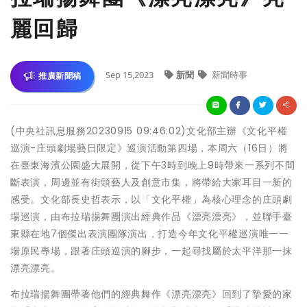
麗回歸
Sep 15,2023
新聞
新聞時事
推廣新聞稿
(中央社訊息服務20230915 09:46:02)文化部主辦《文化平權
巡演-庄頭劇場藝日限定》巡演活動第四場，本周六（16日）將
在臺東海濱公園盛大展開，從下午3時到晚上9時帶來一系列不間
斷表演，周邊並有街頭藝人及創意市集，將帶給大家耳目一新的
感受。文化部長史哲表示，以「文化平權」為核心理念的庄頭劇
場巡演，由布拉瑞揚舞團演出經典作品《漂亮漂亮》，並聯手臺
東縣在地7個傑出表演團隊演出，打造今年文化平權巡演唯一一
場原民專場，跟著庄頭巡演的腳步，一起尋找屬於太平洋那一抹
漂亮漂亮。
布拉瑞揚舞團帶著他們的經典舞作《漂亮漂亮》回到了摯愛的家