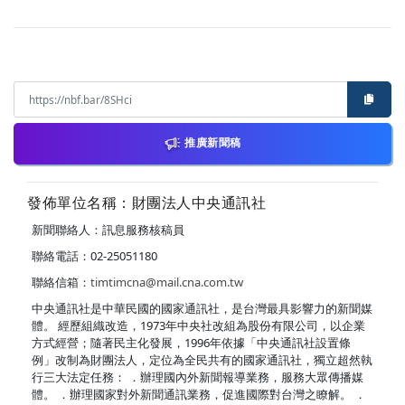
推廣新聞稿
發佈單位名稱：財團法人中央通訊社
新聞聯絡人：訊息服務核稿員
聯絡電話：02-25051180
聯絡信箱：
timtimcna@mail.cna.com.tw
中央通訊社是中華民國的國家通訊社，是台灣最具影響力的新聞媒
體。 經歷組織改造，1973年中央社改組為股份有限公司，以企業
方式經營；隨著民主化發展，1996年依據「中央通訊社設置條
例」改制為財團法人，定位為全民共有的國家通訊社，獨立超然執
行三大法定任務： ．辦理國內外新聞報導業務，服務大眾傳播媒
體。 ．辦理國家對外新聞通訊業務，促進國際對台灣之瞭解。 ．