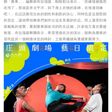
鄉「臺東」。編舞家布拉瑞揚．帕格勒法表示，「排練場被風雨
吹垮了，那就直奔太平洋，卸下身上衣物的束縛，在海邊排練
吧！」在話語展現生命的韌性和創新的決心，同時也是這股堅韌
的意志，讓他帶領舞者們創作出這支美麗的作品。而上週受到海
葵颱風的侵襲，重創臺東縣各項的民生設施，許多地方還在重建
恢復，布拉瑞揚舞團表示，希望透過此次的演出，能夠為臺東的
居民提供一個稍微休息的時刻，之後再繼續為重建家園努力。