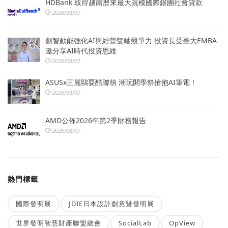
HDBank 取得越南歷來最大規模國際銀團社會貸款
2026/08/07
創智動能強化AI與經營雙軸競爭力 投資長受臺大EMBA
邀分享AI時代投資思維
2026/08/07
ASUSx三麗鷗耍酷聯萌 潮玩開學祭搶抱AI筆電！
2026/08/07
AMD公佈2026年第2季財務報告
2026/08/07
熱門標籤
國際發明展
JDIE日本設計創意暨發明展
世界發明智慧財產聯盟總會
SocialLab
OpView