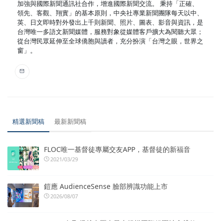
加強與國際新聞通訊社合作，增進國際新聞交流。 秉持「正確、
領先、客觀、翔實」的基本原則，中央社專業新聞團隊每天以中、
英、日文即時對外發出上千則新聞、照片、圖表、影音與資訊，是
台灣唯一多語文新聞媒體，服務對象從媒體客戶擴大為閱聽大眾；
從台灣民眾延伸至全球僑胞與讀者，充分扮演「台灣之眼，世界之
窗」。
精選新聞稿
最新新聞稿
FLOC唯一基督徒專屬交友APP，基督徒的新福音
2021/03/29
鎧應 AudienceSense 臉部辨識功能上市
2026/08/07