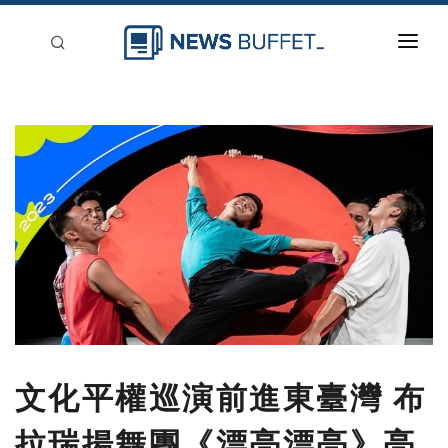
回到首頁
新聞稿分類
登入
刊登
文化平權巡演前進東臺灣 布
拉瑞揚舞團《漂亮漂亮》亮